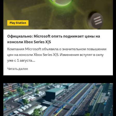
10
тысяч
рублей
Play Station
Официально: Microsoft опять поднимает цены на
консоли Xbox Series X|S
Компания Microsoft объявила о значительном повышении
цен на консоли Xbox Series X|S. Изменения вступят в силу
уже с 1 августа....
Прочитать
Читать далее
больше
о
Официально:
Microsoft
опять
поднимает
цены
на
консоли