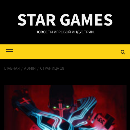
Перейти
STAR GAMES
к
содержимому
НОВОСТИ ИГРОВОЙ ИНДУСТРИИ.
Основное
меню
ГЛАВНАЯ
ADMIN
СТРАНИЦА 18
admin