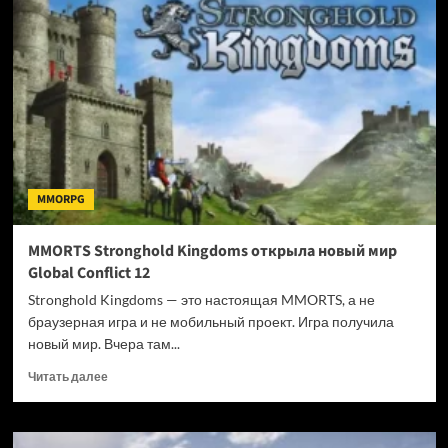
2
получит
крупный
балансный
патч
для
классов
MMORPG
MMORTS Stronghold Kingdoms открыла новый мир
Global Conflict 12
Stronghold Kingdoms — это настоящая MMORTS, а не
браузерная игра и не мобильный проект. Игра получила
новый мир. Вчера там...
Прочитать
Читать далее
больше
о
MMORTS