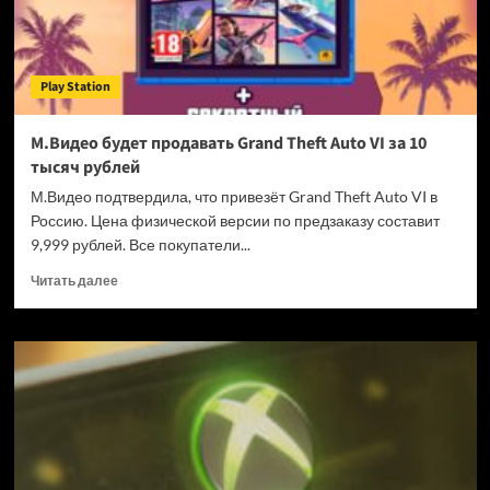
года
на
посту
главы
Play Station
студии
М.Видео будет продавать Grand Theft Auto VI за 10
тысяч рублей
М.Видео подтвердила, что привезёт Grand Theft Auto VI в
Россию. Цена физической версии по предзаказу составит
9,999 рублей. Все покупатели...
Прочитать
Читать далее
больше
о
М.Видео
будет
продавать
Grand
Theft
Auto
VI
за