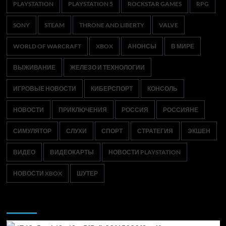
PLAYSTATION
PLAYSTATION 5
ROCKSTAR GAMES
RPG
SONY
STEAM
THRONE AND LIBERTY
VALVE
WORLD OF WARCRAFT
XBOX
АНОНСЫ
В МИРЕ
ВЫЖИВАНИЕ
ЖЕЛЕЗО И ТЕХНОЛОГИИ
ИГРОВЫЕ НОВОСТИ
КИБЕРСПОРТ
КОНСОЛЬ
НОВОСТИ
ПРИКЛЮЧЕНИЯ
РОССИЯ
РОССИЯНЕ
СИМУЛЯТОР
СЛУХИ
СПОРТ
СТРАТЕГИЯ
ЭКШЕН
ВИДЕО
ВИДЕОКАРТЫ
НОВОСТИ PLAYSTATION
НОВОСТИ XBOX
ШУТЕР
Возможно, вы пропустили: