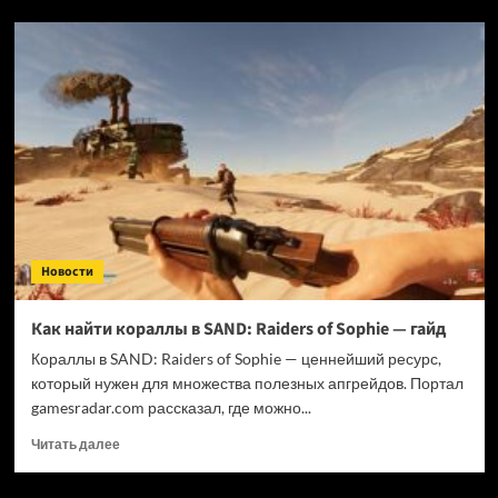
Российская
PARIVISION
квалифицировалась
на
главный
турнир
года
по
Dota
2
Новости
Как найти кораллы в SAND: Raiders of Sophie — гайд
Кораллы в SAND: Raiders of Sophie — ценнейший ресурс,
который нужен для множества полезных апгрейдов. Портал
gamesradar.com рассказал, где можно...
Прочитать
Читать далее
больше
о