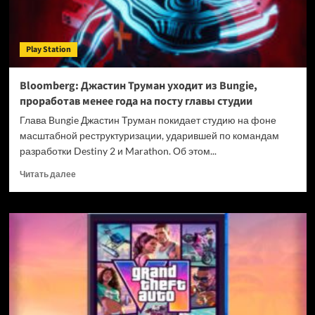
Play Station
Bloomberg: Джастин Труман уходит из Bungie,
проработав менее года на посту главы студии
Глава Bungie Джастин Труман покидает студию на фоне
масштабной реструктуризации, ударившей по командам
разработки Destiny 2 и Marathon. Об этом...
Прочитать
Читать далее
больше
о
Bloomberg:
Джастин
Труман
уходит
из
Bungie,
проработав
менее