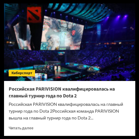
Российская
Team
Spirit
вышла
на
главный
турнир
года
по
Dota
2
—
Киберспорт
The
International
2026
Российская PARIVISION квалифицировалась на
главный турнир года по Dota 2
Российская PARIVISION квалифицировалась на главный
турнир года по Dota 2Российская команда PARIVISION
вышла на главный турнир года по Dota 2...
Прочитать
Читать далее
больше
о