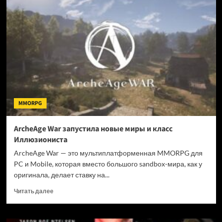
Stronghold
Kingdoms
открыла
новый
мир
Global
Conflict
12
MMORPG
ArcheAge War запустила новые миры и класс
Иллюзиониста
ArcheAge War — это мультиплатформенная MMORPG для
PC и Mobile, которая вместо большого sandbox-мира, как у
оригинала, делает ставку на...
Прочитать
Читать далее
больше
о
ArcheAge