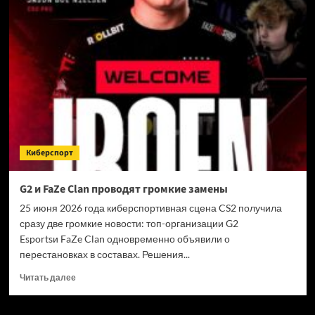
War
запустила
новые
миры
и
класс
Иллюзиониста
Киберспорт
G2 и FaZe Clan проводят громкие замены
25 июня 2026 года киберспортивная сцена CS2 получила
сразу две громкие новости: топ-организации G2
Esportsи FaZe Clan одновременно объявили о
перестановках в составах. Решения...
Прочитать
Читать далее
больше
о