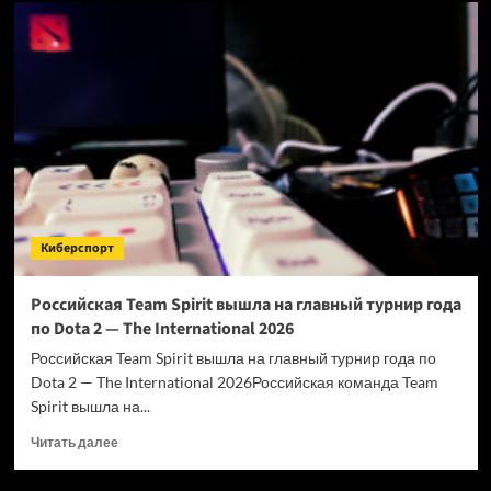
G2
и
FaZe
Clan
проводят
громкие
замены
Киберспорт
Российская Team Spirit вышла на главный турнир года
по Dota 2 — The International 2026
Российская Team Spirit вышла на главный турнир года по
Dota 2 — The International 2026Российская команда Team
Spirit вышла на...
Прочитать
Читать далее
больше
о