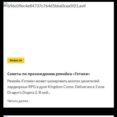
Как
найти
кораллы
в SAND:
Raiders
of Sophie
— гайд
Новости
Советы по прохождению ремейка «Готики»
Ремейк «Готики» может шокировать многих ценителей
хардкорных RPG в духе Kingdom Come: Deliverance 2 или
Dragon’s Dogma 2. В ней...
Прочитать
Читать далее
больше
о
Советы