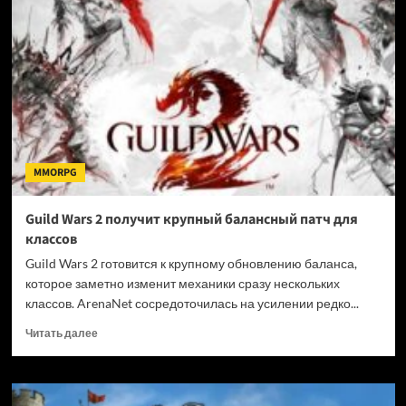
летняя
распродажа
в
Steam
MMORPG
Guild Wars 2 получит крупный балансный патч для
классов
Guild Wars 2 готовится к крупному обновлению баланса,
которое заметно изменит механики сразу нескольких
классов. ArenaNet сосредоточилась на усилении редко...
Прочитать
Читать далее
больше
о
Guild
Wars