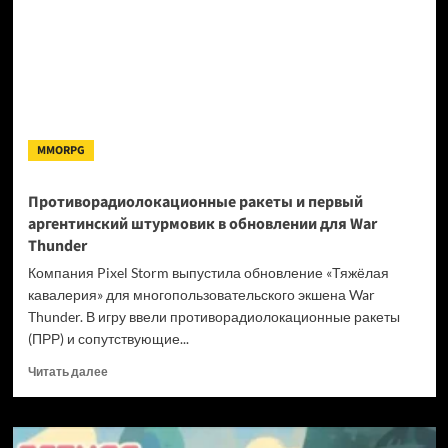
—
новая
часть
популярного
гоночного
менеджера
выйдет
в
MMORPG
2027
году
Противорадиолокационные ракеты и первый
аргентинский штурмовик в обновлении для War
Thunder
Компания Pixel Storm выпустила обновление «Тяжёлая
кавалерия» для многопользовательского экшена War
Thunder. В игру ввели противорадиолокационные ракеты
(ПРР) и сопутствующие...
Прочитать
Читать далее
больше
о
Противорадиолокационные
ракеты