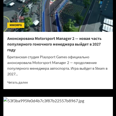
Xbox
Series
X|S
MMORPG
Анонсирована Motorsport Manager 2 — новая часть
популярного гоночного менеджера выйдет в 2027
году
Британская студия Playsport Games официально
анонсировала Motorsport Manager 2 — продолжение
популярного менеджера автоспорта. Игра выйдет в Steam в
2027...
Прочитать
Читать далее
больше
о
Анонсирована
Motorsport
Manager
2