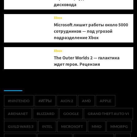
дисковода
Xbox
Microsoft лишит работы около 5000
сотрудников — под угрозой
подразделение Xbox
Xbox
The Outer Worlds 2 — галактика
ждет героя. Рецензия
Метки
#NINTENDO
#ИГРЫ
AION 2
AMD
APPLE
ARENANET
BLIZZARD
GOOGLE
GRAND THEFT AUTO VI
GUILD WARS 3
INTEL
MICROSOFT
MMO
MMORPG