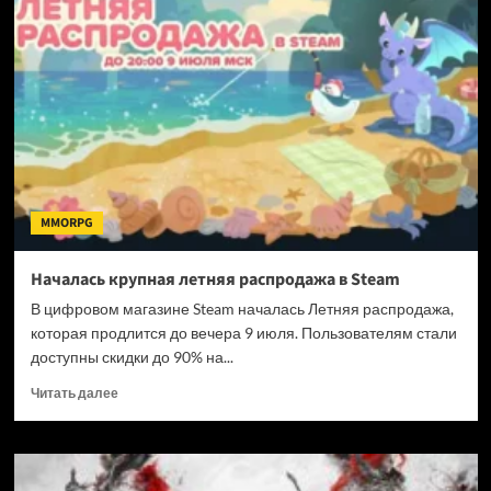
и
первый
аргентинский
штурмовик
в
обновлении
для
War
Thunder
MMORPG
Началась крупная летняя распродажа в Steam
В цифровом магазине Steam началась Летняя распродажа,
которая продлится до вечера 9 июля. Пользователям стали
доступны скидки до 90% на...
Прочитать
Читать далее
больше
о
Началась
крупная