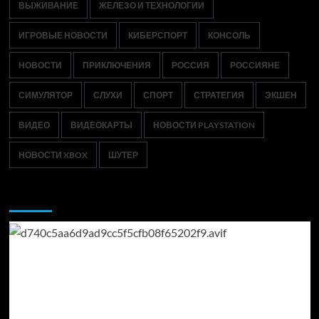
ВЫЖИВАНИЕ
ЖЕЛЕЗО И ТЕХНОЛОГИИ
ИГРОВЫЕ НОВОСТИ
КИБЕРСПОРТ
КОНСОЛЬ
НОВОСТИ
ПРИКЛЮЧЕНИЯ
РОССИЯ
РОССИЯНЕ
СИМУЛЯТОР
СЛУХИ
СПОРТ
СТРАТЕГИЯ
ЭКШЕН
ВИДЕО
ВИДЕОКАРТЫ
НОВОСТИ PLAYSTATION
НОВОСТИ XBOX
ШУТЕР
Возможно, вы пропустили: