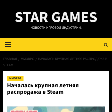
Перейти
STAR GAMES
к
содержимому
НОВОСТИ ИГРОВОЙ ИНДУСТРИИ.
Основное
меню
ГЛАВНАЯ
MMORPG
НАЧАЛАСЬ КРУПНАЯ ЛЕТНЯЯ РАСПРОДАЖА В
STEAM
MMORPG
Началась крупная летняя
распродажа в Steam