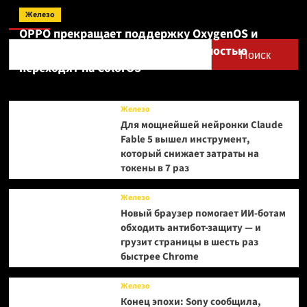
Поиск
Железо
OPPO прекращает поддержку OxygenOS и
Realme UI — OnePlus и realme полностью
Поиск
переходят на ColorOS
Железо
Для мощнейшей нейронки Claude
Fable 5 вышел инструмент,
который снижает затраты на
токены в 7 раз
Железо
Новый браузер помогает ИИ-ботам
обходить антибот-защиту — и
грузит страницы в шесть раз
быстрее Chrome
Железо
Конец эпохи: Sony сообщила,