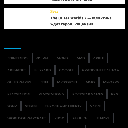
Xbox
The Outer Worlds 2 — галактика
ждет героя. Рецензия
Метки
#NINTENDO
#ИГРЫ
AION 2
AMD
APPLE
ARENANET
BLIZZARD
GOOGLE
GRAND THEFT AUTO VI
GUILD WARS 3
INTEL
MICROSOFT
MMO
MMORPG
PLAYSTATION
PLAYSTATION 5
ROCKSTAR GAMES
RPG
SONY
STEAM
THRONE AND LIBERTY
VALVE
WORLD OF WARCRAFT
XBOX
АНОНСЫ
В МИРЕ