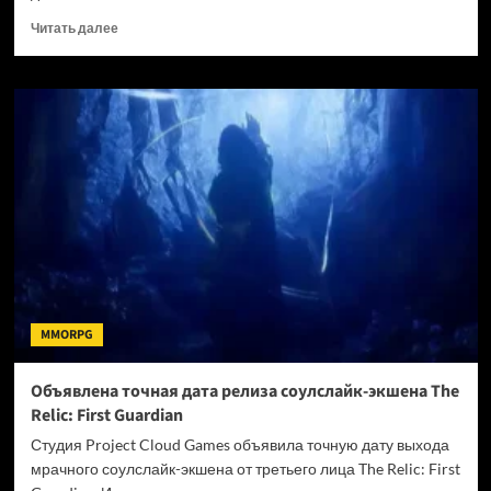
Прочитать
Читать далее
больше
о
Экшен-
рогалик
от
российского
разработчика
VOIN
получил
крупный
патч
0.5.0
MMORPG
Объявлена точная дата релиза соулслайк-экшена The
Relic: First Guardian
Студия Project Cloud Games объявила точную дату выхода
мрачного соулслайк-экшена от третьего лица The Relic: First