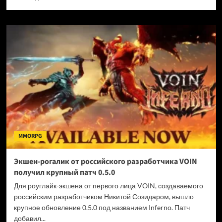
больше
о
Nintendo
объявила
о
повышении
цен
на
восьмилетнюю
Switch
—
новая
Switch
2
MMORPG
пока
не
подорожала
Экшен-рогалик от российского разработчика VOIN
получил крупный патч 0.5.0
Для роуглайк-экшена от первого лица VOIN, создаваемого
российским разработчиком Никитой Созидаром, вышло
крупное обновление 0.5.0 под названием Inferno. Патч
добавил...