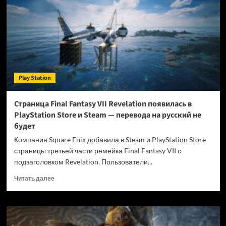
и
другие
студии
Xbox
тоже
оказались
под
угрозой
Play Station
закрытия,
но
продолжают
Страница Final Fantasy VII Revelation появилась в
борьбу
PlayStation Store и Steam — перевода на русский не
за
будет
выживание
Компания Square Enix добавила в Steam и PlayStation Store
страницы третьей части ремейка Final Fantasy VII с
подзаголовком Revelation. Пользователи...
Прочитать
Читать далее
больше
о
Страница
Final
Fantasy