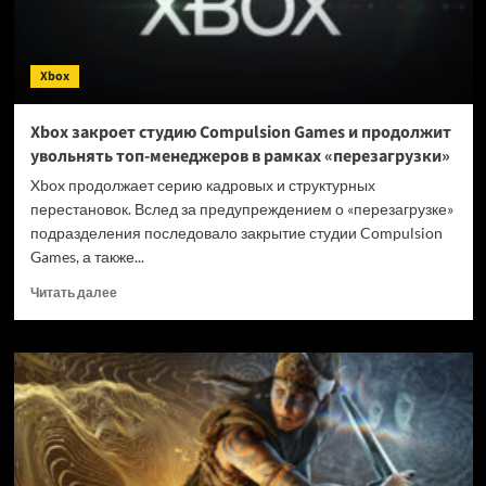
Xbox
Xbox закроет студию Compulsion Games и продолжит
увольнять топ-менеджеров в рамках «перезагрузки»
Xbox продолжает серию кадровых и структурных
перестановок. Вслед за предупреждением о «перезагрузке»
подразделения последовало закрытие студии Compulsion
Games, а также...
Прочитать
Читать далее
больше
о
Xbox
закроет
студию
Compulsion
Games
и
продолжит