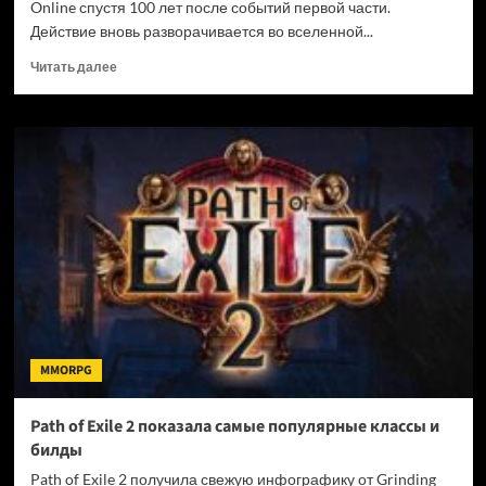
Online спустя 100 лет после событий первой части.
Действие вновь разворачивается во вселенной...
Прочитать
Читать далее
больше
о
Гайд
для
новичков
и
советы
по
старту
в
RF
Online
NEXT
MMORPG
Path of Exile 2 показала самые популярные классы и
билды
Path of Exile 2 получила свежую инфографику от Grinding