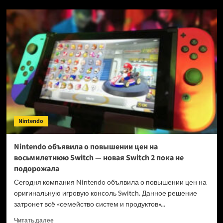
Steam
запустили
на
Nintendo
Switch
Nintendo
Nintendo объявила о повышении цен на
восьмилетнюю Switch — новая Switch 2 пока не
подорожала
Сегодня компания Nintendo объявила о повышении цен на
оригинальную игровую консоль Switch. Данное решение
затронет всё «семейство систем и продуктов»...
Прочитать
Читать далее