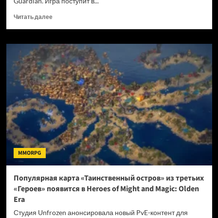
Guardian. Игра поступит в...
Прочитать
Читать далее
больше
о
Объявлена
точная
дата
релиза
соулслайк-
экшена
The
Relic:
First
Guardian
MMORPG
Популярная карта «Таинственный остров» из третьих
«Героев» появится в Heroes of Might and Magic: Olden
Era
Студия Unfrozen анонсировала новый PvE-контент для