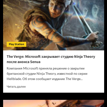
VII
Revelation
появилась
в
PlayStation
Store
и
Steam
—
Play Station
перевода
на
русский
The Verge: Microsoft закрывает студию Ninja Theory
не
после анонса Senua
будет
Компания Microsoft приняла решение о закрытии
британской студии Ninja Theory, известной по серии
Hellblade. Об этом сообщает издание The Verge...
Прочитать
Читать далее
больше
о
The
Verge: