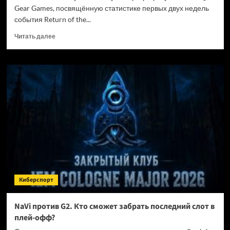
Gear Games, посвящённую статистике первых двух недель
события Return of the...
Прочитать
Читать далее
больше
о
Path
of
Exile
2
показала
самые
популярные
классы
и
билды
Киберспорт
NaVi против G2. Кто сможет забрать последний слот в
плей-офф?