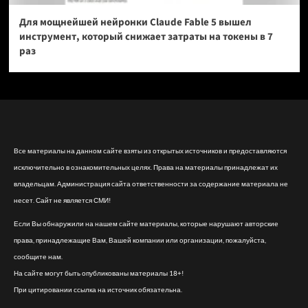
Для мощнейшей нейронки Claude Fable 5 вышел
инструмент, который снижает затраты на токены в 7
раз
Все материалы на данном сайте взяты из открытых источников и предоставляются
исключительно в ознакомительных целях. Права на материалы принадлежат их
владельцам. Администрация сайта ответственности за содержание материала не
несет. Сайт не является СМИ!
Если Вы обнаружили на нашем сайте материалы, которые нарушают авторские
права, принадлежащие Вам, Вашей компании или организации, пожалуйста,
сообщите нам.
На сайте могут быть опубликованы материалы 18+!
При цитировании ссылка на источник обязательна.