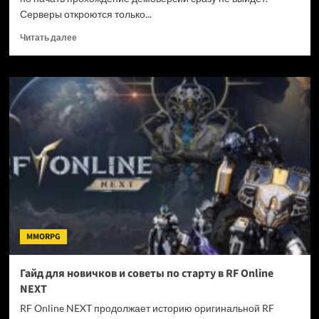
Серверы откроются только...
Прочитать
Читать далее
больше
о
Embers
of
the
Uncrowned
стартует
15
июня
в
20:00
МСК
MMORPG
Гайд для новичков и советы по старту в RF Online
NEXT
RF Online NEXT продолжает историю оригинальной RF