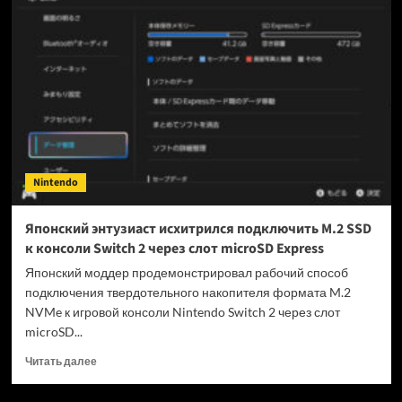
серверы
Grid
Legends
на
PlayStation
и
Xbox
в
сентябре
Nintendo
Японский энтузиаст исхитрился подключить M.2 SSD
к консоли Switch 2 через слот microSD Express
Японский моддер продемонстрировал рабочий способ
подключения твердотельного накопителя формата M.2
NVMe к игровой консоли Nintendo Switch 2 через слот
microSD...
Прочитать
Читать далее
больше
о