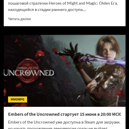
пошаговой стратегии Heroes of Might and Magic: Olden Era,
находящейся в стадии раннего доступа....
Прочитать
Читать далее
больше
о
Популярная
карта
«Таинственный
остров»
из
третьих
«Героев»
появится
в
Heroes
of
Might
MMORPG
and
Magic:
Olden
Embers of the Uncrowned стартует 15 июня в 20:00 МСК
Era
Embers of the Uncrowned уже доступна в Steam для загрузки,
но начать прохождение демоверсии сразу не выйдет.