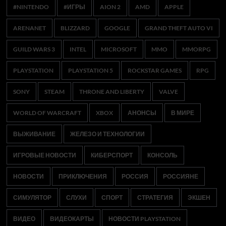
#NINTENDO
#ИГРЫ
AION 2
AMD
APPLE
ARENANET
BLIZZARD
GOOGLE
GRAND THEFT AUTO VI
GUILD WARS 3
INTEL
MICROSOFT
MMO
MMORPG
PLAYSTATION
PLAYSTATION 5
ROCKSTAR GAMES
RPG
SONY
STEAM
THRONE AND LIBERTY
VALVE
WORLD OF WARCRAFT
XBOX
АНОНСЫ
В МИРЕ
ВЫЖИВАНИЕ
ЖЕЛЕЗО И ТЕХНОЛОГИИ
ИГРОВЫЕ НОВОСТИ
КИБЕРСПОРТ
КОНСОЛЬ
НОВОСТИ
ПРИКЛЮЧЕНИЯ
РОССИЯ
РОССИЯНЕ
СИМУЛЯТОР
СЛУХИ
СПОРТ
СТРАТЕГИЯ
ЭКШЕН
ВИДЕО
ВИДЕОКАРТЫ
НОВОСТИ PLAYSTATION