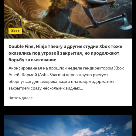
увольнять
топ-
менеджеров
в
рамках
Xbox
«перезагрузки»
Double Fine, Ninja Theory и другие студии Xbox тоже
оказались под угрозой закрытия, но продолжают
борьбу за выживание
Анонсированная на прошлой неделе гендиректором Xbox
Ашей Шармой (Asha Sharma) перезагрузка рискует
обернуться для американского платформодержателя
закрытием сразу нескольких видных...
Прочитать
Читать далее
больше
о
Double
Fine,
Ninja
Theory