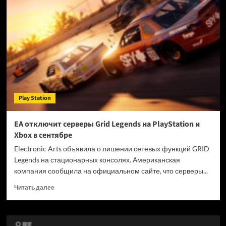
Microsoft
закрывает
студию
Ninja
Theory
после
анонса
Senua
Play Station
EA отключит серверы Grid Legends на PlayStation и
Xbox в сентябре
Electronic Arts объявила о лишении сетевых функций GRID
Legends на стационарных консолях. Американская
компания сообщила на официальном сайте, что серверы...
Прочитать
Читать далее
больше
о
EA
отключит