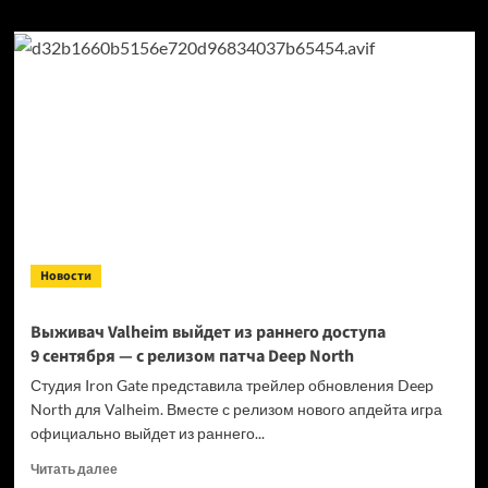
о
The
Information:
Microsoft
может
вывести
Xbox
в отдельную
компанию
Новости
Выживач Valheim выйдет из раннего доступа
9 сентября — с релизом патча Deep North
Студия Iron Gate представила трейлер обновления Deep
North для Valheim. Вместе с релизом нового апдейта игра
официально выйдет из раннего...
Прочитать
Читать далее
больше