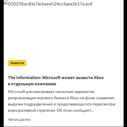
Games
не планирует
переводить
League
of Legends
на Unreal
Engine
Новости
The Information: Microsoft может вывести Xbox
в отдельную компанию
Microsoft рассматривает несколько вариантов
реорганизации игрового бизнеса Xbox на фоне снижения
выручки подразделения и продолжающегося пересмотра
корпоративной стратегии. Об этом сообщает...
Прочитать
Читать далее
больше