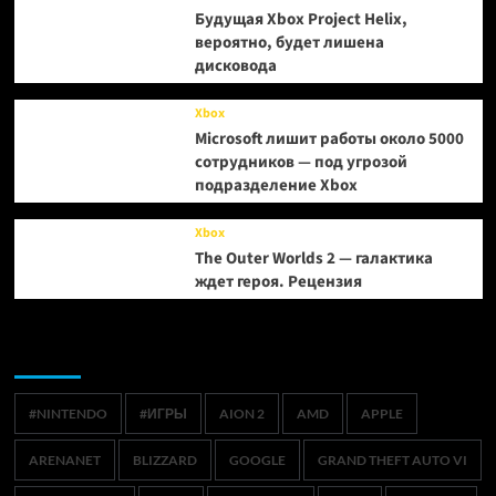
Будущая Xbox Project Helix,
вероятно, будет лишена
дисковода
Xbox
Microsoft лишит работы около 5000
сотрудников — под угрозой
подразделение Xbox
Xbox
The Outer Worlds 2 — галактика
ждет героя. Рецензия
Метки
#NINTENDO
#ИГРЫ
AION 2
AMD
APPLE
ARENANET
BLIZZARD
GOOGLE
GRAND THEFT AUTO VI