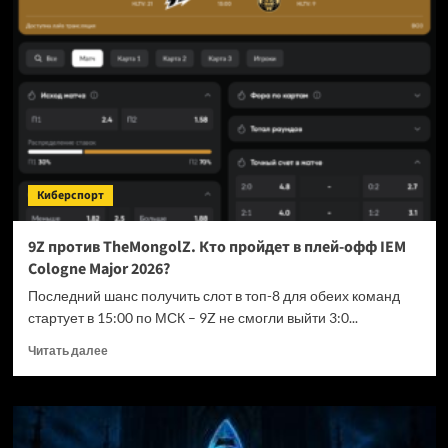
в
топ-10
рейтинга
от
Valve
Киберспорт
9Z против TheMongolZ. Кто пройдет в плей-офф IEM
Cologne Major 2026?
Последний шанс получить слот в топ-8 для обеих команд
стартует в 15:00 по МСК – 9Z не смогли выйти 3:0...
Прочитать
Читать далее
больше
о
9Z
против
TheMongolZ.