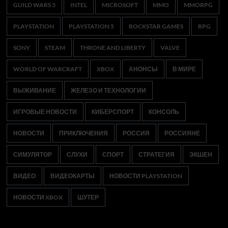
GUILD WARS 3
INTEL
MICROSOFT
MMO
MMORPG
PLAYSTATION
PLAYSTATION 5
ROCKSTAR GAMES
RPG
SONY
STEAM
THRONE AND LIBERTY
VALVE
WORLD OF WARCRAFT
XBOX
АНОНСЫ
В МИРЕ
ВЫЖИВАНИЕ
ЖЕЛЕЗО И ТЕХНОЛОГИИ
ИГРОВЫЕ НОВОСТИ
КИБЕРСПОРТ
КОНСОЛЬ
НОВОСТИ
ПРИКЛЮЧЕНИЯ
РОССИЯ
РОССИЯНЕ
СИМУЛЯТОР
СЛУХИ
СПОРТ
СТРАТЕГИЯ
ЭКШЕН
ВИДЕО
ВИДЕОКАРТЫ
НОВОСТИ PLAYSTATION
НОВОСТИ XBOX
ШУТЕР
Возможно, вы пропустили: