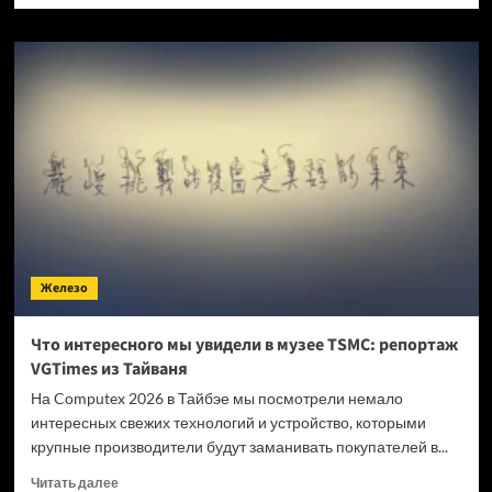
о
Выживач
Valheim
выйдет
из раннего
доступа
9 сентября
— с релизом
патча
Deep
North
Железо
Что интересного мы увидели в музее TSMC: репортаж
VGTimes из Тайваня
На Computex 2026 в Тайбэе мы посмотрели немало
интересных свежих технологий и устройство, которыми
крупные производители будут заманивать покупателей в...
Прочитать
Читать далее