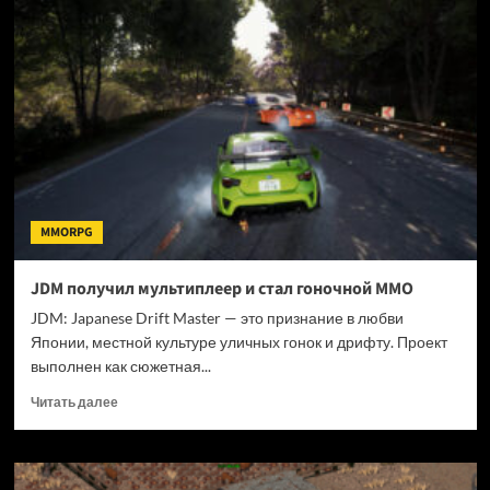
MMORPG
Myst
Online
всё
ещё
жива
MMORPG
JDM получил мультиплеер и стал гоночной MMO
JDM: Japanese Drift Master — это признание в любви
Японии, местной культуре уличных гонок и дрифту. Проект
выполнен как сюжетная...
Прочитать
Читать далее
больше
о
JDM
получил