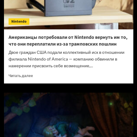
Nintendo
Американцы потребовали от Nintendo вернуть им то,
что они переплатили из-за трамповских пошлин
Двое граждан США подали коллективный иск в отношении
филиала Nintendo of America — компанию обвинили в
намерении присвоить себе возмещение,...
Прочитать
Читать далее
больше
о
Американцы
потребовали
от
Nintendo
вернуть
им
то,
что