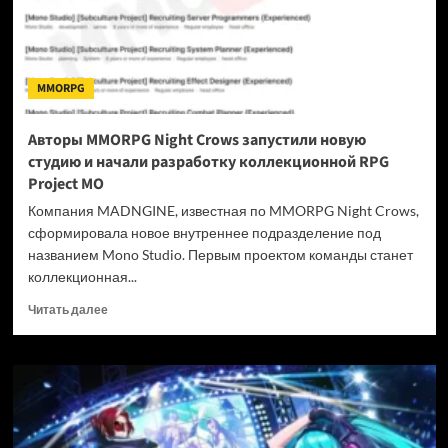
Legend
of
Zelda:
Ocarina
MMORPG
of
Time
Авторы MMORPG Night Crows запустили новую
студию и начали разработку коллекционной RPG
Project MO
Компания MADNGINE, известная по MMORPG Night Crows,
сформировала новое внутреннее подразделение под
названием Mono Studio. Первым проектом команды станет
коллекционная...
Прочитать
Читать далее
больше
о
Авторы
MMORPG
Night
Crows
запустили