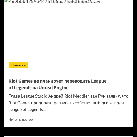
шанс
пройти
в
плей-
офф
IEM
Cologne
Major
2026
Новости
Riot Games не планирует переводить League
of Legends на Unreal Engine
Глава League Studio Андрей Riot Meddler ван Рун заявил, что
Riot Games продолжит развивать собственный движок для
League of Legends....
Прочитать
Читать далее
больше
о
Riot