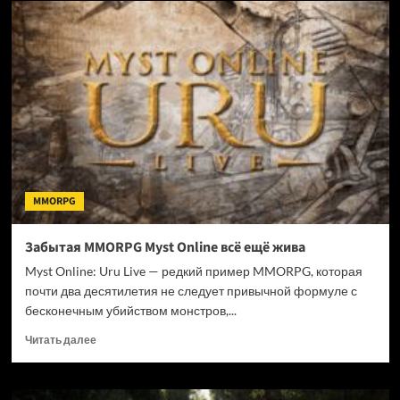
трансляции
авторов
Embers
of
the
Uncrowned:
сюжет,
развитие
поселения
и
кооперативный
MMORPG
контент
Забытая MMORPG Myst Online всё ещё жива
Myst Online: Uru Live — редкий пример MMORPG, которая
почти два десятилетия не следует привычной формуле с
бесконечным убийством монстров,...
Прочитать
Читать далее
больше
о
Забытая