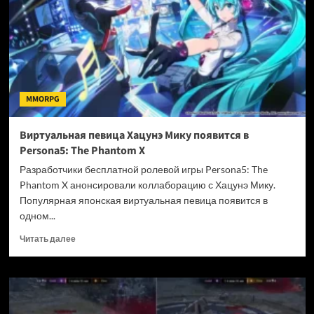
новую
студию
и
начали
разработку
коллекционной
RPG
MMORPG
Project
MO
Виртуальная певица Хацунэ Мику появится в
Persona5: The Phantom X
Разработчики бесплатной ролевой игры Persona5: The
Phantom X анонсировали коллаборацию с Хацунэ Мику.
Популярная японская виртуальная певица появится в
одном...
Прочитать
Читать далее
больше
о
Виртуальная
певица
Хацунэ