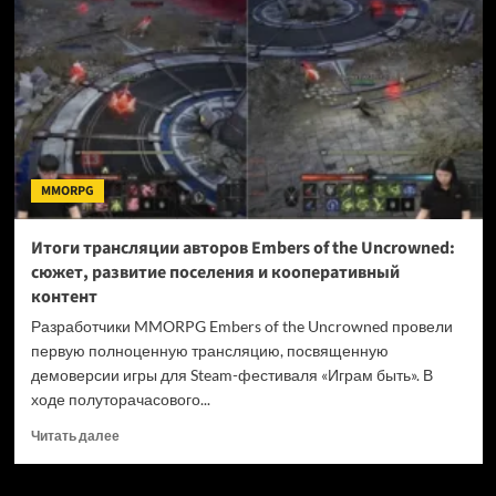
Мику
появится
в
Persona5:
The
Phantom
X
MMORPG
Итоги трансляции авторов Embers of the Uncrowned:
сюжет, развитие поселения и кооперативный
контент
Разработчики MMORPG Embers of the Uncrowned провели
первую полноценную трансляцию, посвященную
демоверсии игры для Steam-фестиваля «Играм быть». В
ходе полуторачасового...
Прочитать
Читать далее
больше
о
Итоги