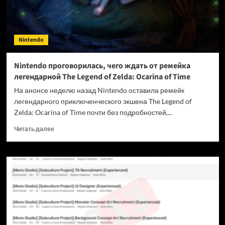
они
переплатили
из-
за
Nintendo
трамповских
пошлин
Nintendo проговорилась, чего ждать от ремейка
легендарной The Legend of Zelda: Ocarina of Time
На анонсе неделю назад Nintendo оставила ремейк
легендарного приключенческого экшена The Legend of
Zelda: Ocarina of Time почти без подробностей,...
Прочитать
Читать далее
больше
о
Nintendo
проговорилась,
чего
ждать
от
ремейка
легендарной
The