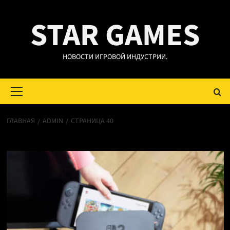
Перейти
STAR GAMES
к
содержимому
НОВОСТИ ИГРОВОЙ ИНДУСТРИИ.
Основное
меню
ГЛАВНАЯ
ADMIN
СТРАНИЦА 40
admin