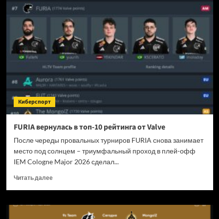
3
получила
крупное
обновление
6.5
Киберспорт
FURIA вернулась в топ-10 рейтинга от Valve
После череды провальных турниров FURIA снова занимает
место под солнцем – триумфальный проход в плей-офф
IEM Cologne Major 2026 сделал...
Прочитать
Читать далее
больше
о
FURIA
вернулась