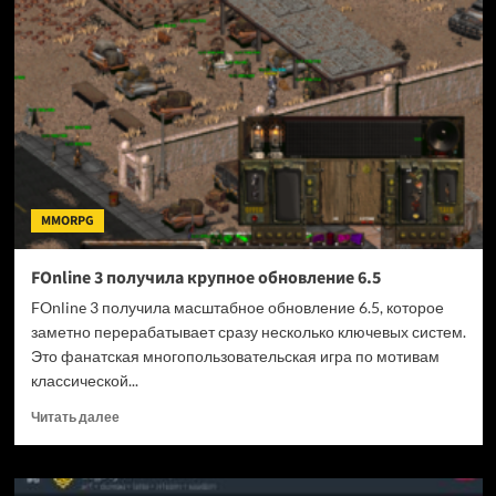
мультиплеер
и
стал
гоночной
MMO
MMORPG
FOnline 3 получила крупное обновление 6.5
FOnline 3 получила масштабное обновление 6.5, которое
заметно перерабатывает сразу несколько ключевых систем.
Это фанатская многопользовательская игра по мотивам
классической...
Прочитать
Читать далее
больше
о
FOnline