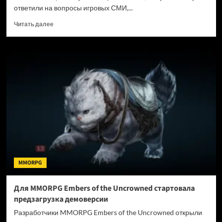
ответили на вопросы игровых СМИ,...
Прочитать
Читать далее
больше
о
Современная
графика,
больше
хоррора
и
связь
с
Requiem
—
Новые
подробности
Resident
MMORPG
Evil
Veronica
Для MMORPG Embers of the Uncrowned стартовала
предзагрузка демоверсии
Разработчики MMORPG Embers of the Uncrowned открыли