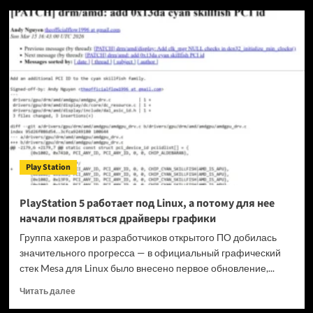
Облачное
будущее
Sony:
вместо
ПК-
лаунчера
готовится
единый
суперсервис
подписки
Play Station
PlayStation 5 работает под Linux, а потому для нее
начали появляться драйверы графики
Группа хакеров и разработчиков открытого ПО добилась
значительного прогресса — в официальный графический
стек Mesa для Linux было внесено первое обновление,...
Прочитать
Читать далее
больше