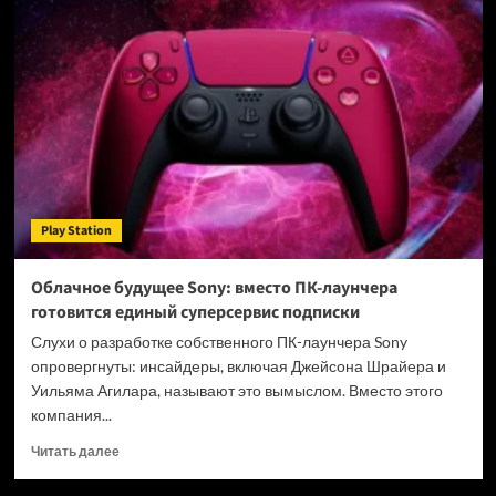
изображения
выходит
на
новый
уровень:
на
PS5
Pro
запустили
PSSR
2.0
Play Station
от
AMD
Облачное будущее Sony: вместо ПК-лаунчера
готовится единый суперсервис подписки
Слухи о разработке собственного ПК-лаунчера Sony
опровергнуты: инсайдеры, включая Джейсона Шрайера и
Уильяма Агилара, называют это вымыслом. Вместо этого
компания...
Прочитать
Читать далее
больше
о