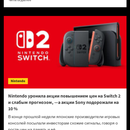
больше
о
Nintendo
готовится
к
падению
продаж
консолей
Switch
2
уже
через
год
после
Nintendo
дебюта
Nintendo уронила акции повышением цен на Switch 2
и слабым прогнозом, —а акции Sony подорожали на
10 %
В конце прошлой недели японские производители игровых
консолей посылали инвесторам схожие сигналы, говоря о
росте цен на память и её...