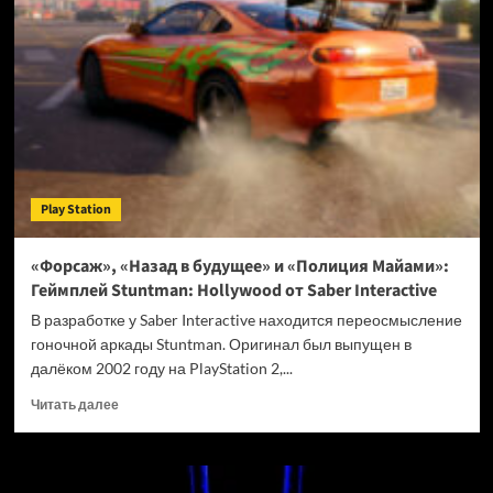
Stellar
Blade:
Blood
Rain
получит
откровенные
наряды
—
привлекательнее,
чем
Play Station
были
в
первой
«Форсаж», «Назад в будущее» и «Полиция Майами»:
Stellar
Геймплей Stuntman: Hollywood от Saber Interactive
Blade
В разработке у Saber Interactive находится переосмысление
гоночной аркады Stuntman. Оригинал был выпущен в
далёком 2002 году на PlayStation 2,...
Прочитать
Читать далее
больше
о
«Форсаж»,
«Назад