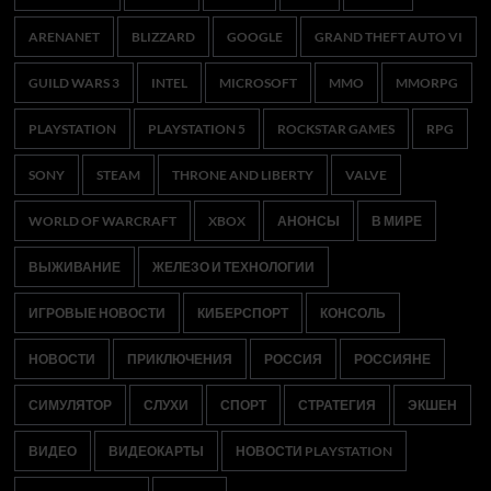
ARENANET
BLIZZARD
GOOGLE
GRAND THEFT AUTO VI
GUILD WARS 3
INTEL
MICROSOFT
MMO
MMORPG
PLAYSTATION
PLAYSTATION 5
ROCKSTAR GAMES
RPG
SONY
STEAM
THRONE AND LIBERTY
VALVE
WORLD OF WARCRAFT
XBOX
АНОНСЫ
В МИРЕ
ВЫЖИВАНИЕ
ЖЕЛЕЗО И ТЕХНОЛОГИИ
ИГРОВЫЕ НОВОСТИ
КИБЕРСПОРТ
КОНСОЛЬ
НОВОСТИ
ПРИКЛЮЧЕНИЯ
РОССИЯ
РОССИЯНЕ
СИМУЛЯТОР
СЛУХИ
СПОРТ
СТРАТЕГИЯ
ЭКШЕН
ВИДЕО
ВИДЕОКАРТЫ
НОВОСТИ PLAYSTATION