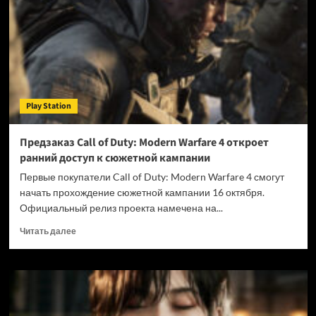
Game
Pass
обернулся
для
Xbox
потерей
«миллионов
подписчиков»
Play Station
Предзаказ Call of Duty: Modern Warfare 4 откроет
ранний доступ к сюжетной кампании
Первые покупатели Call of Duty: Modern Warfare 4 смогут
начать прохождение сюжетной кампании 16 октября.
Официальный релиз проекта намечена на...
Прочитать
Читать далее
больше
о
Предзаказ
Call
of
Duty: