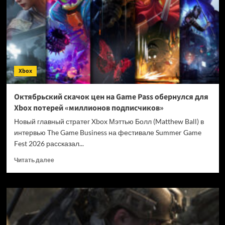
и
Xbox
Cloud
Gaming
для
всех:
Microsoft
Xbox
анонсировала
масштабные
изменения
Октябрьский скачок цен на Game Pass обернулся для
в
Xbox потерей «миллионов подписчиков»
Game
Pass
Новый главный стратег Xbox Мэттью Болл (Matthew Ball) в
интервью The Game Business на фестивале Summer Game
Fest 2026 рассказал...
Прочитать
Читать далее
больше
о
Октябрьский
скачок
цен
на