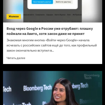
Железо
Вход через Google в России уже отрубают: плашку
поймали на Авито, хотя закон даже не принят
Знакомая многим кнопка «Войти через Google» начала
исчезать с российских сайтов ещё до того, как профильный
закон окончательно вступил в...
Прочитать
Читать далее
больше
о
Вход
через
Google
в
России
уже
отрубают:
плашку