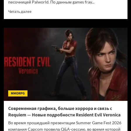
песочницей Palworld. По данным games fray...
Прочитать
Читать далее
больше
о
Иск
Nintendo
против
Palworld
теперь
касается
только
старых
версий
игры
MMORPG
Современная графика, больше хоррора и связь с
Requiem — Новые подробности Resident Evil Veronica
Во время прошедшей презентации Summer Game Fest 2026
компания Capcom провела Q&A-сессию, во время которой