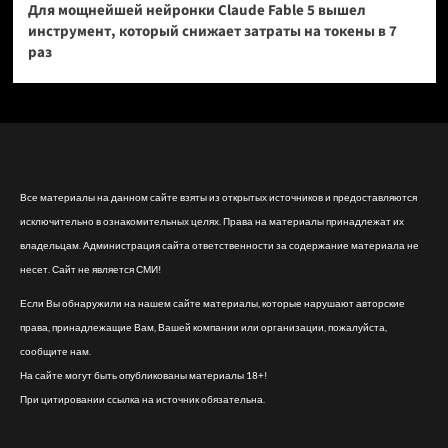
Для мощнейшей нейронки Claude Fable 5 вышел
инструмент, который снижает затраты на токены в 7
раз
Все материалы на данном сайте взяты из открытых источников и предоставляются
исключительно в ознакомительных целях. Права на материалы принадлежат их
владельцам. Администрация сайта ответственности за содержание материала не
несет. Сайт не является СМИ!
Если Вы обнаружили на нашем сайте материалы, которые нарушают авторские
права, принадлежащие Вам, Вашей компании или организации, пожалуйста,
сообщите нам.
На сайте могут быть опубликованы материалы 18+!
При цитировании ссылка на источник обязательна.