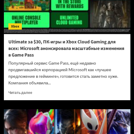
есть
нюанс
Xbox
Ultimate за $30, ПК-игры и Xbox Cloud Gaming для
всех: Microsoft анонсировала масштабные изменения
в Game Pass
Популярный сервис Game Pass, ещё недавно
продвигавшийся корпорацией Microsoft как «лучшее
предложение в гейминге», готовится стать заметно хуже.
Компания объявила...
Прочитать
Читать далее
больше
о
Ultimate
за
$30,
ПК-
игры