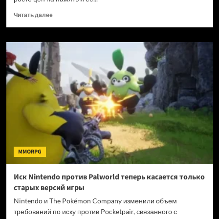
Прочитать
Читать далее
больше
о
Nintendo
уронила
акции
повышением
цен
на
Switch
2
и
слабым
прогнозом,
—
MMORPG
а
акции
Sony
Иск Nintendo против Palworld теперь касается только
подорожали
старых версий игры
на
10
Nintendo и The Pokémon Company изменили объем
%
требований по иску против Pocketpair, связанного с