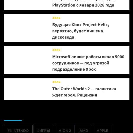
PlayStation с января 2028 года
Xbox
Будущая Xbox Project Helix,
вероятно, будет лишена
дисковода
Xbox
Microsoft лишит работы около 5000
сотрудников — под угрозой
подразделение Xbox
Xbox
The Outer Worlds 2 — галактика
ждет героя. Рецензия
Метки
#NINTENDO
#ИГРЫ
AION 2
AMD
APPLE