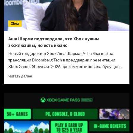
поймали
на
Авито,
хотя
Xbox
закон
даже
не
Аша Шарма подтвердила, что Xbox нужны
принят
эксклюзивы, но есть нюанс
Новый гендиректор Xbox Аша Шарма (Asha Sharma) на
трансляции Bloomberg Tech в преддверии презентации
Xbox Games Showcase 2026 прокомментировала будущее...
Прочитать
Читать далее
больше
о
Аша
Шарма
подтвердила,
что
Xbox
нужны
эксклюзивы,
но