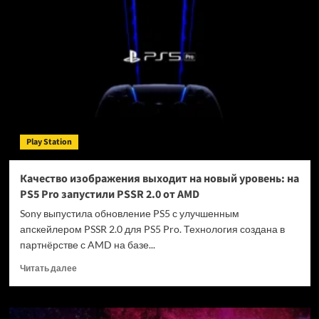
в
будущее»
и
«Полиция
Майами»:
Геймплей
Stuntman:
Hollywood
от
Saber
Play Station
Interactive
Качество изображения выходит на новый уровень: на
PS5 Pro запустили PSSR 2.0 от AMD
Sony выпустила обновление PS5 с улучшенным
апскейлером PSSR 2.0 для PS5 Pro. Технология создана в
партнёрстве с AMD на базе...
Прочитать
Читать далее
больше
о
Качество