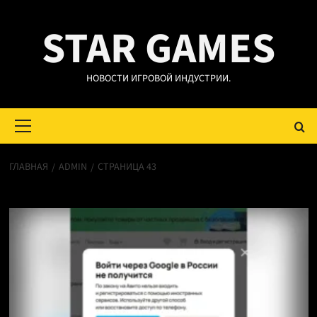
Перейти
STAR GAMES
к
содержимому
НОВОСТИ ИГРОВОЙ ИНДУСТРИИ.
Основное
меню
ГЛАВНАЯ
ADMIN
СТРАНИЦА 43
admin