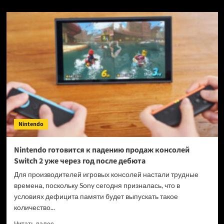
о
PlayStation
5
работает
под
Linux,
а
потому
для
нее
начали
появляться
драйверы
Nintendo
графики
Nintendo готовится к падению продаж консолей
Switch 2 уже через год после дебюта
Для производителей игровых консолей настали трудные
времена, поскольку Sony сегодня призналась, что в
условиях дефицита памяти будет выпускать такое
количество...
Прочитать
Читать далее