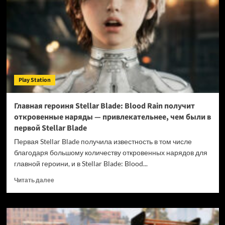
Modern
Warfare
4
откроет
ранний
доступ
к
сюжетной
Play Station
кампании
Главная героиня Stellar Blade: Blood Rain получит
откровенные наряды — привлекательнее, чем были в
первой Stellar Blade
Первая Stellar Blade получила известность в том числе
благодаря большому количеству откровенных нарядов для
главной героини, и в Stellar Blade: Blood...
Прочитать
Читать далее
больше
о
Главная
героиня