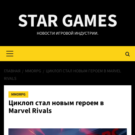
Перейти
STAR GAMES
к
содержимому
НОВОСТИ ИГРОВОЙ ИНДУСТРИИ.
Основное
меню
ГЛАВНАЯ
MMORPG
ЦИКЛОП СТАЛ НОВЫМ ГЕРОЕМ В MARVEL
RIVALS
MMORPG
Циклоп стал новым героем в
Marvel Rivals