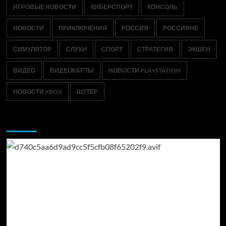
ИГРОВЫЕ НОВОСТИ
КИБЕРСПОРТ
КОНСОЛЬ
НОВОСТИ
ПРИКЛЮЧЕНИЯ
РОССИЯ
РОССИЯНЕ
СИМУЛЯТОР
СЛУХИ
СПОРТ
СТРАТЕГИЯ
ЭКШЕН
ВИДЕО
ВИДЕОКАРТЫ
НОВОСТИ PLAYSTATION
НОВОСТИ XBOX
ШУТЕР
Возможно, вы пропустили: