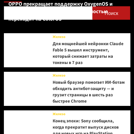
OPPO прекращает поддержку OxygenOS и
Realme UI — OnePlus и realme полностью
Поиск
переходят на ColorOS
Железо
Для мощнейшей нейронки Claude
Fable 5 вышел инструмент,
который снижает затраты на
токены в 7 раз
Железо
Новый браузер помогает ИИ-ботам
обходить антибот-защиту — и
грузит страницы в шесть раз
быстрее Chrome
Железо
Конец эпохи: Sony сообщила,
когда прекратит выпуск дисков
для новых игр на PlayStation