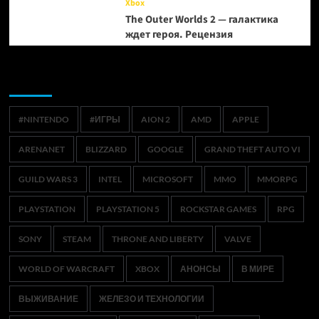
Xbox
The Outer Worlds 2 — галактика
ждет героя. Рецензия
Метки
#NINTENDO
#ИГРЫ
AION 2
AMD
APPLE
ARENANET
BLIZZARD
GOOGLE
GRAND THEFT AUTO VI
GUILD WARS 3
INTEL
MICROSOFT
MMO
MMORPG
PLAYSTATION
PLAYSTATION 5
ROCKSTAR GAMES
RPG
SONY
STEAM
THRONE AND LIBERTY
VALVE
WORLD OF WARCRAFT
XBOX
АНОНСЫ
В МИРЕ
ВЫЖИВАНИЕ
ЖЕЛЕЗО И ТЕХНОЛОГИИ