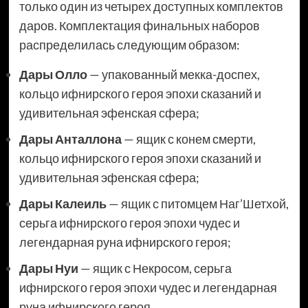
только один из четырех доступных комплектов
даров. Комплектация финальных наборов
распределилась следующим образом:
Дары Олло
— упакованный мекка-доспех,
кольцо ифнирского героя эпохи сказаний и
удивительная эфенская сфера;
Дары Анталлона
— ящик с конем смерти,
кольцо ифнирского героя эпохи сказаний и
удивительная эфенская сфера;
Дары Калеиль
— ящик с питомцем Наг’Шетхой,
серьга ифнирского героя эпохи чудес и
легендарная руна ифнирского героя;
Дары Нуи
— ящик с Некросом, серьга
ифнирского героя эпохи чудес и легендарная
руна ифнирского героя.