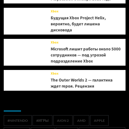
Xbox
Будущая Xbox Project Helix,
вероятно, будет лишена
дисковода
Xbox
Microsoft лишит работы около 5000
сотрудников — под угрозой
подразделение Xbox
Xbox
The Outer Worlds 2 — галактика
ждет героя. Рецензия
Метки
#NINTENDO
#ИГРЫ
AION 2
AMD
APPLE