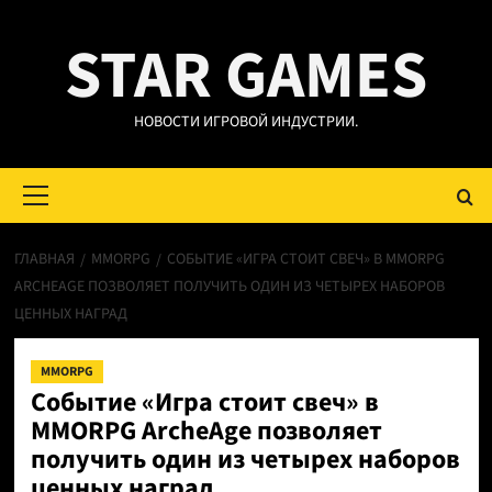
Перейти
STAR GAMES
к
содержимому
НОВОСТИ ИГРОВОЙ ИНДУСТРИИ.
Основное
меню
ГЛАВНАЯ
MMORPG
СОБЫТИЕ «ИГРА СТОИТ СВЕЧ» В MMORPG
ARCHEAGE ПОЗВОЛЯЕТ ПОЛУЧИТЬ ОДИН ИЗ ЧЕТЫРЕХ НАБОРОВ
ЦЕННЫХ НАГРАД
MMORPG
Событие «Игра стоит свеч» в
MMORPG ArcheAge позволяет
получить один из четырех наборов
ценных наград