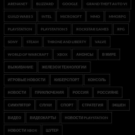
ARENANET
BLIZZARD
GOOGLE
GRAND THEFT AUTO VI
GUILD WARS 3
INTEL
MICROSOFT
MMO
MMORPG
PLAYSTATION
PLAYSTATION 5
ROCKSTAR GAMES
RPG
SONY
STEAM
THRONE AND LIBERTY
VALVE
WORLD OF WARCRAFT
XBOX
АНОНСЫ
В МИРЕ
ВЫЖИВАНИЕ
ЖЕЛЕЗО И ТЕХНОЛОГИИ
ИГРОВЫЕ НОВОСТИ
КИБЕРСПОРТ
КОНСОЛЬ
НОВОСТИ
ПРИКЛЮЧЕНИЯ
РОССИЯ
РОССИЯНЕ
СИМУЛЯТОР
СЛУХИ
СПОРТ
СТРАТЕГИЯ
ЭКШЕН
ВИДЕО
ВИДЕОКАРТЫ
НОВОСТИ PLAYSTATION
НОВОСТИ XBOX
ШУТЕР