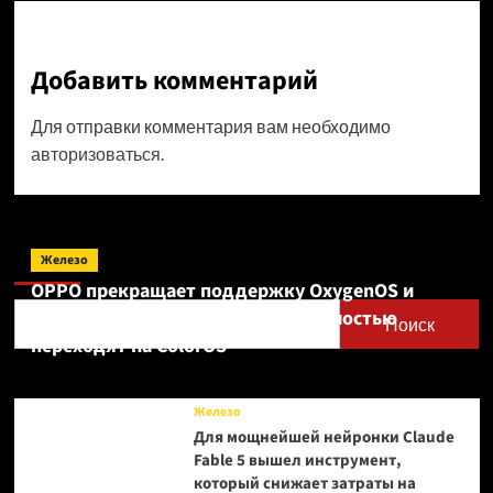
Добавить комментарий
Для отправки комментария вам необходимо
авторизоваться
.
Поиск
Железо
OPPO прекращает поддержку OxygenOS и
Realme UI — OnePlus и realme полностью
Поиск
переходят на ColorOS
Железо
Для мощнейшей нейронки Claude
Fable 5 вышел инструмент,
который снижает затраты на