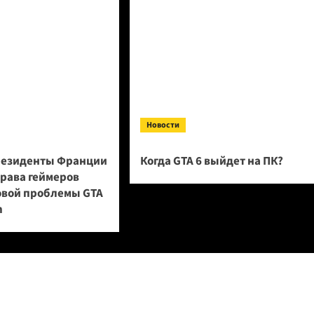
Новости
резиденты Франции
Когда GTA 6 выйдет на ПК?
права геймеров
овой проблемы GTA
n