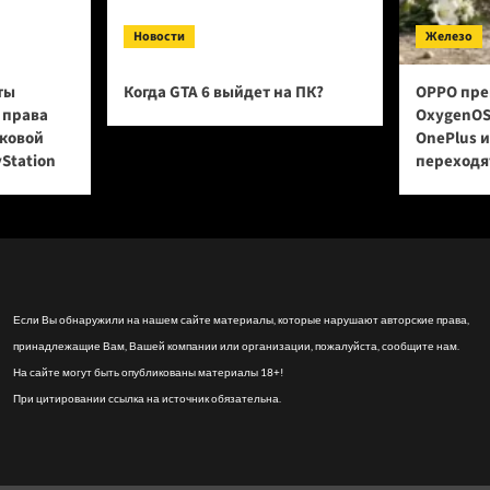
Новости
Железо
ты
Когда GTA 6 выйдет на ПК?
OPPO пре
 права
OxygenOS
сковой
OnePlus 
yStation
переходят
Если Вы обнаружили на нашем сайте материалы, которые нарушают авторские права,
принадлежащие Вам, Вашей компании или организации, пожалуйста, сообщите нам.
На сайте могут быть опубликованы материалы 18+!
При цитировании ссылка на источник обязательна.