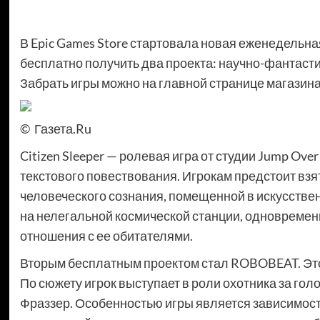
В Epic Games Store стартовала новая еженедельная
бесплатно получить два проекта: научно-фантасти
Забрать игры можно на главной странице магазина
© Газета.Ru
Citizen Sleeper — ролевая игра от студии Jump Ov
текстового повествования. Игрокам предстоит взя
человеческого сознания, помещенной в искусствен
на нелегальной космической станции, одновремен
отношения с ее обитателями.
Вторым бесплатным проектом стал ROBOBEAT. Это
По сюжету игрок выступает в роли охотника за го
Фраззер. Особенностью игры является зависимост