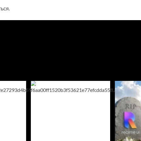
ться
.