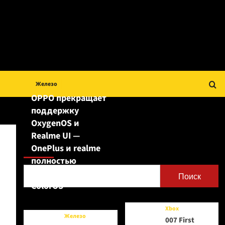
Железо
OPPO прекращает
поддержку
OxygenOS и
Realme UI —
Поиск
OnePlus и realme
полностью
переходят на
Поиск
ColorOS
Xbox
Железо
007 First