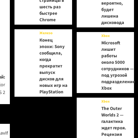
страницы в
вероятно,
шесть раз
будет
быстрее
лишена
Chrome
дисковода
Железо
Xbox
Конец
Microsoft
эпохи: Sony
лишит
сообщила,
работы
когда
около 5000
прекратит
сотрудников —
выпуск
под угрозой
й:
дисков для
подразделение
jor
новых игр на
Xbox
PlayStation
S 2
Xbox
The Outer
Worlds 2 —
галактика
ждет героя.
Рецензия