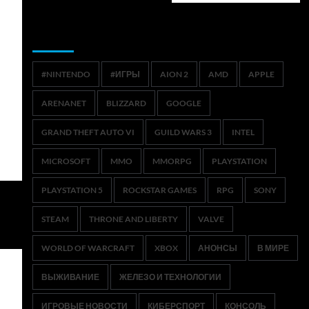
Метки
#NINTENDO
#ИГРЫ
AION 2
AMD
APPLE
ARENANET
BLIZZARD
GOOGLE
GRAND THEFT AUTO VI
GUILD WARS 3
INTEL
MICROSOFT
MMO
MMORPG
PLAYSTATION
PLAYSTATION 5
ROCKSTAR GAMES
RPG
SONY
STEAM
THRONE AND LIBERTY
VALVE
WORLD OF WARCRAFT
XBOX
АНОНСЫ
В МИРЕ
ВЫЖИВАНИЕ
ЖЕЛЕЗО И ТЕХНОЛОГИИ
ИГРОВЫЕ НОВОСТИ
КИБЕРСПОРТ
КОНСОЛЬ