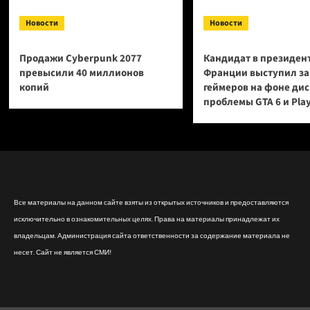
Новости
Новости
Продажи Cyberpunk 2077
Кандидат в президен
превысили 40 миллионов
Франции выступил за
копий
геймеров на фоне ди
проблемы GTA 6 и Pla
Все материалы на данном сайте взяты из открытых источников и предоставляются
исключительно в ознакомительных целях. Права на материалы принадлежат их
владельцам. Администрация сайта ответственности за содержание материала не
несет. Сайт не является СМИ!