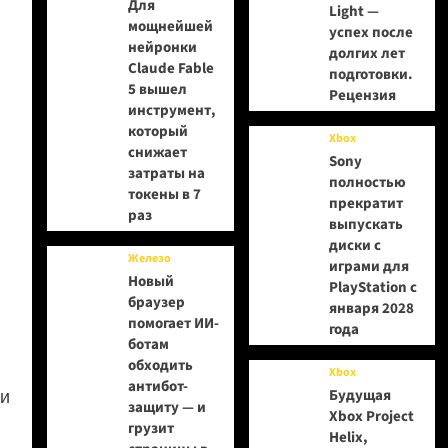
Для
Light —
мощнейшей
успех после
нейронки
долгих лет
Claude Fable
подготовки.
5 вышел
Рецензия
инструмент,
который
Xbox
снижает
Sony
затраты на
полностью
токены в 7
прекратит
раз
выпускать
диски с
Железо
играми для
Новый
PlayStation с
браузер
января 2028
помогает ИИ-
года
ботам
обходить
Xbox
антибот-
ни
Будущая
защиту — и
Xbox Project
грузит
Helix,