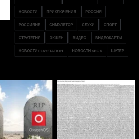
НОВОСТИ
ПРИКЛЮЧЕНИЯ
РОССИЯ
РОССИЯНЕ
СИМУЛЯТОР
СЛУХИ
СПОРТ
СТРАТЕГИЯ
ЭКШЕН
ВИДЕО
ВИДЕОКАРТЫ
НОВОСТИ PLAYSTATION
НОВОСТИ XBOX
ШУТЕР