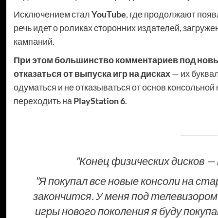
Исключением стал
YouTube
, где продолжают появ
речь идет о роликах сторонних издателей, загруж
кампаний.
При этом большинство комментариев под нов
отказаться от выпуска игр на дисках
— их буква
одуматься и не отказываться от основ консольной
переходить на
PlayStation 6
.
"Конец физических дисков —
"Я покупал все новые консоли на стар
закончится. У меня под телевизоро
игры нового поколения я буду покуп