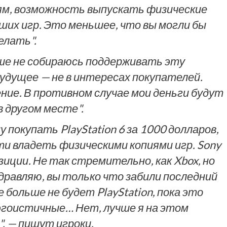
ям, возможность выпускать физические
аших игр. Это меньшее, что вы могли бы
елать".
ше не собираюсь поддерживать эту
дущее — не в интересах покупателей.
ие. В противном случае мои деньги будут
 другом месте".
у покупать PlayStation 6 за 1000 долларов,
ти владеть физическими копиями игр. Sony
иции. Не так стремительно, как Xbox, но
здравляю, вы только что забили последний
е больше не будет PlayStation, пока это
гоистичные… Нет, лучше я на этом
, — пишут игроки.