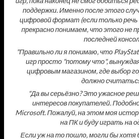
игр, пока наконец не смог добиться 
поддержки. Именно после этого слу
цифровой формат (если только речь 
прекрасно понимаем, что этого не п
последней консол
"Правильно ли я понимаю, что PlaySt
игр просто "потому что", вынужда
цифровым магазином, где выбор го
должно считаться
"Да вы серьёзно? Это ужасное ре
интересов покупателей. Подобно
Microsoft. Пожалуй, на этом моя истор
на ПК и буду играть на 
Если уж на то пошло, могли бы хотя 