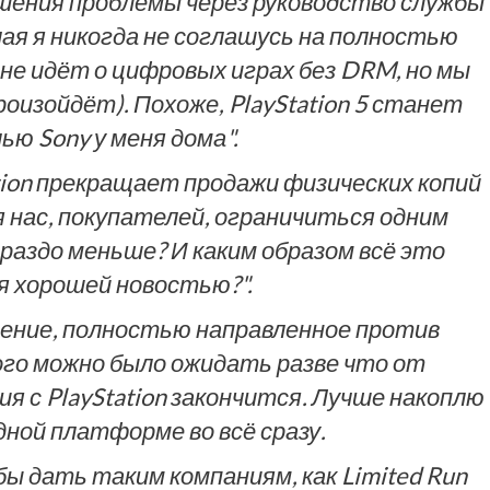
решения проблемы через руководство службы
чая я никогда не соглашусь на полностью
не идёт о цифровых играх без DRM, но мы
роизойдёт). Похоже, PlayStation 5 станет
ью Sony у меня дома".
ation прекращает продажи физических копий
я нас, покупателей, ограничиться одним
раздо меньше? И каким образом всё это
 хорошей новостью?".
шение, полностью направленное против
го можно было ожидать разве что от
ия с PlayStation закончится. Лучше накоплю
одной платформе во всё сразу.
бы дать таким компаниям, как Limited Run