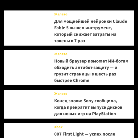
ранний
доступ
Железо
к
Для мощнейшей нейронки Claude
сюжетной
Fable 5 вышел инструмент,
кампании
который снижает затраты на
токены в 7 раз
Железо
Новый браузер помогает ИИ-ботам
обходить антибот-защиту — и
грузит страницы в шесть раз
быстрее Chrome
Железо
Конец эпохи: Sony сообщила,
когда прекратит выпуск дисков
для новых игр на PlayStation
Xbox
007 First Light — успех после