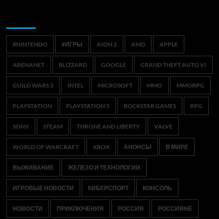
Метки
#NINTENDO
#ИГРЫ
AION 2
AMD
APPLE
ARENANET
BLIZZARD
GOOGLE
GRAND THEFT AUTO VI
GUILD WARS 3
INTEL
MICROSOFT
MMO
MMORPG
PLAYSTATION
PLAYSTATION 5
ROCKSTAR GAMES
RPG
SONY
STEAM
THRONE AND LIBERTY
VALVE
WORLD OF WARCRAFT
XBOX
АНОНСЫ
В МИРЕ
ВЫЖИВАНИЕ
ЖЕЛЕЗО И ТЕХНОЛОГИИ
ИГРОВЫЕ НОВОСТИ
КИБЕРСПОРТ
КОНСОЛЬ
НОВОСТИ
ПРИКЛЮЧЕНИЯ
РОССИЯ
РОССИЯНЕ