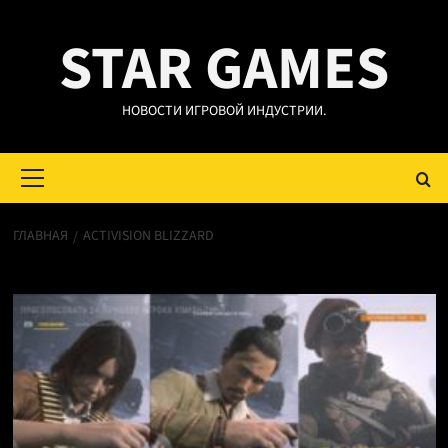
Перейти
STAR GAMES
к
содержимому
НОВОСТИ ИГРОВОЙ ИНДУСТРИИ.
Основное
меню
ГЛАВНАЯ
ACTIVISION BLIZZARD
Activision Blizzard