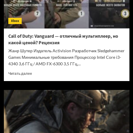
Xbox
Call of Duty: Vanguard — отличный мультиплеер, но
какой ценой? Рецензия
Жанр Шутер Издатель Activision Разработчик Sledgehammer
Games Минимальные требования Процессор Intel Core i3-
4340 3,6 ГГц / AMD FX-6300 3,5 ГГц,...
Прочитать
Читать далее
больше
о
Call
of
Duty:
Vanguard
—
отличный
мультиплеер,
но