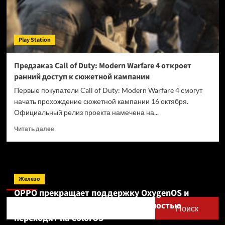
какой
ценой?
Рецензия
Play Station
Предзаказ Call of Duty: Modern Warfare 4 откроет
ранний доступ к сюжетной кампании
Первые покупатели Call of Duty: Modern Warfare 4 смогут
начать прохождение сюжетной кампании 16 октября.
Официальный релиз проекта намечена на...
Прочитать
Читать далее
больше
о
Предзаказ
Call
Поиск
of
Железо
Duty:
OPPO прекращает поддержку OxygenOS и
Modern
Realme UI — OnePlus и realme полностью
Warfare
Поиск
4
переходят на ColorOS
откроет