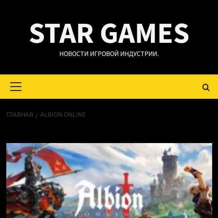
Перейти
STAR GAMES
к
содержимому
НОВОСТИ ИГРОВОЙ ИНДУСТРИИ.
Основное
меню
ГЛАВНАЯ
ALBION ONLINE
Albion Online