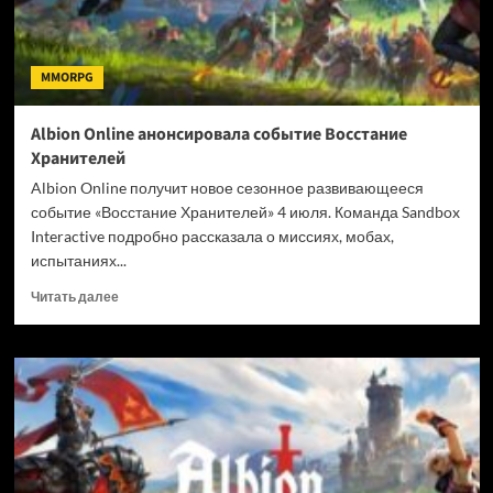
MMORPG
Albion Online анонсировала событие Восстание
Хранителей
Albion Online получит новое сезонное развивающееся
событие «Восстание Хранителей» 4 июля. Команда Sandbox
Interactive подробно рассказала о миссиях, мобах,
испытаниях...
Прочитать
Читать далее
больше
о
Albion
Online
анонсировала
событие
Восстание
Хранителей