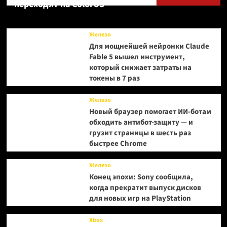
переходят на ColorOS
сезонов
Железо
Для мощнейшей нейронки Claude
Fable 5 вышел инструмент,
который снижает затраты на
токены в 7 раз
Железо
Новый браузер помогает ИИ-ботам
обходить антибот-защиту — и
грузит страницы в шесть раз
быстрее Chrome
Железо
Конец эпохи: Sony сообщила,
когда прекратит выпуск дисков
для новых игр на PlayStation
Xbox