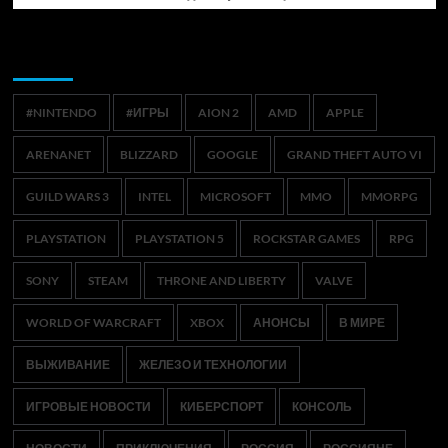
Метки
#NINTENDO
#ИГРЫ
AION 2
AMD
APPLE
ARENANET
BLIZZARD
GOOGLE
GRAND THEFT AUTO VI
GUILD WARS 3
INTEL
MICROSOFT
MMO
MMORPG
PLAYSTATION
PLAYSTATION 5
ROCKSTAR GAMES
RPG
SONY
STEAM
THRONE AND LIBERTY
VALVE
WORLD OF WARCRAFT
XBOX
АНОНСЫ
В МИРЕ
ВЫЖИВАНИЕ
ЖЕЛЕЗО И ТЕХНОЛОГИИ
ИГРОВЫЕ НОВОСТИ
КИБЕРСПОРТ
КОНСОЛЬ