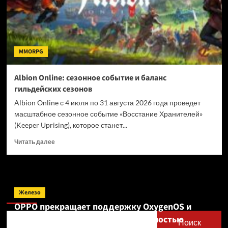
MMORPG
Albion Online: сезонное событие и баланс
гильдейских сезонов
Albion Online с 4 июля по 31 августа 2026 года проведет
масштабное сезонное событие «Восстание Хранителей»
(Keeper Uprising), которое станет...
Прочитать
Читать далее
больше
о
Albion
Online:
Поиск
сезонное
Железо
событие
OPPO прекращает поддержку OxygenOS и
и
Realme UI — OnePlus и realme полностью
баланс
Поиск
гильдейских