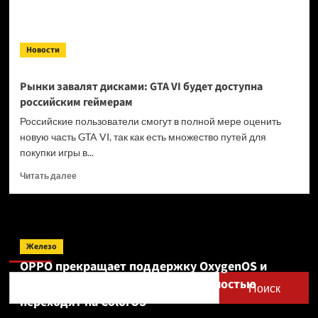
Новости
Рынки завалят дисками: GTA VI будет доступна
российским геймерам
Российские пользователи смогут в полной мере оценить
новую часть GTA VI, так как есть множество путей для
покупки игры в...
Прочитать
Читать далее
больше
о
Рынки
завалят
Поиск
дисками:
Железо
GTA
OPPO прекращает поддержку OxygenOS и
VI будет
Realme UI — OnePlus и realme полностью
доступна
Поиск
российским
переходят на ColorOS
геймерам