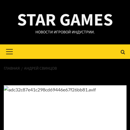
Перейти
STAR GAMES
к
содержимому
НОВОСТИ ИГРОВОЙ ИНДУСТРИИ.
Основное
меню
ГЛАВНАЯ
АНДРЕЙ СВИНЦОВ
Андрей Свинцов