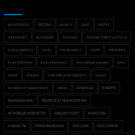
Метки
#NINTENDO
#ИГРЫ
AION 2
AMD
APPLE
ARENANET
BLIZZARD
GOOGLE
GRAND THEFT AUTO VI
GUILD WARS 3
INTEL
MICROSOFT
MMO
MMORPG
PLAYSTATION
PLAYSTATION 5
ROCKSTAR GAMES
RPG
SONY
STEAM
THRONE AND LIBERTY
VALVE
WORLD OF WARCRAFT
XBOX
АНОНСЫ
В МИРЕ
ВЫЖИВАНИЕ
ЖЕЛЕЗО И ТЕХНОЛОГИИ
ИГРОВЫЕ НОВОСТИ
КИБЕРСПОРТ
КОНСОЛЬ
НОВОСТИ
ПРИКЛЮЧЕНИЯ
РОССИЯ
РОССИЯНЕ