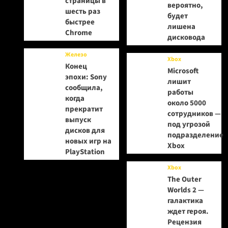
страницы в
вероятно,
шесть раз
будет
быстрее
лишена
Chrome
дисковода
Железо
Xbox
Конец
Microsoft
эпохи: Sony
лишит
сообщила,
работы
когда
около 5000
прекратит
сотрудников —
выпуск
под угрозой
дисков для
подразделение
новых игр на
Xbox
PlayStation
Xbox
The Outer
Worlds 2 —
галактика
ждет героя.
Рецензия