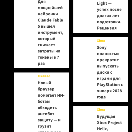
Для
Light —
мощнейшей
успех после
нейронки
долгих лет
Claude Fable
подготовки.
5 вышел
Рецензия
инструмент,
который
Xbox
снижает
Sony
затраты на
полностью
токены в 7
прекратит
раз
выпускать
диски с
Железо
играми для
Новый
PlayStation с
браузер
января 2028
помогает ИИ-
года
ботам
обходить
Xbox
антибот-
Будущая
защиту — и
Xbox Project
грузит
Helix,