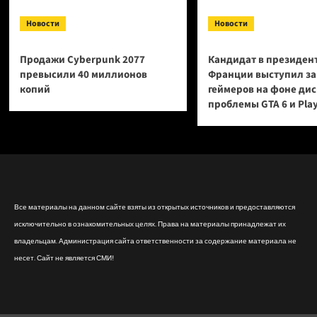
Новости
Новости
Продажи Cyberpunk 2077
Кандидат в президен
превысили 40 миллионов
Франции выступил за
копий
геймеров на фоне ди
проблемы GTA 6 и Pla
Все материалы на данном сайте взяты из открытых источников и предоставляются
исключительно в ознакомительных целях. Права на материалы принадлежат их
владельцам. Администрация сайта ответственности за содержание материала не
несет. Сайт не является СМИ!