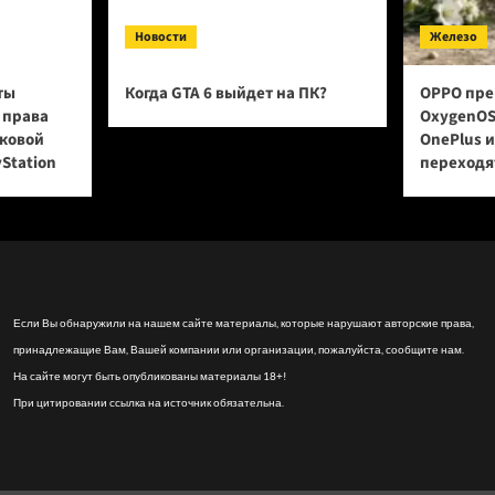
Новости
Железо
ты
Когда GTA 6 выйдет на ПК?
OPPO пре
 права
OxygenOS
сковой
OnePlus 
yStation
переходят
Если Вы обнаружили на нашем сайте материалы, которые нарушают авторские права,
принадлежащие Вам, Вашей компании или организации, пожалуйста, сообщите нам.
На сайте могут быть опубликованы материалы 18+!
При цитировании ссылка на источник обязательна.