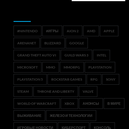
Метки
#NINTENDO
#ИГРЫ
AION 2
AMD
APPLE
ARENANET
BLIZZARD
GOOGLE
GRAND THEFT AUTO VI
GUILD WARS 3
INTEL
MICROSOFT
MMO
MMORPG
PLAYSTATION
PLAYSTATION 5
ROCKSTAR GAMES
RPG
SONY
STEAM
THRONE AND LIBERTY
VALVE
WORLD OF WARCRAFT
XBOX
АНОНСЫ
В МИРЕ
ВЫЖИВАНИЕ
ЖЕЛЕЗО И ТЕХНОЛОГИИ
ИГРОВЫЕ НОВОСТИ
КИБЕРСПОРТ
КОНСОЛЬ