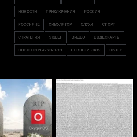
НОВОСТИ
ПРИКЛЮЧЕНИЯ
РОССИЯ
РОССИЯНЕ
СИМУЛЯТОР
СЛУХИ
СПОРТ
СТРАТЕГИЯ
ЭКШЕН
ВИДЕО
ВИДЕОКАРТЫ
НОВОСТИ PLAYSTATION
НОВОСТИ XBOX
ШУТЕР