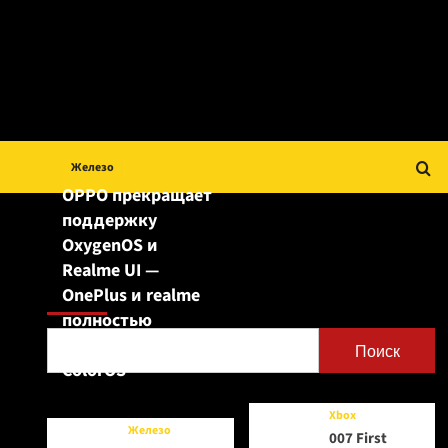
Железо
OPPO прекращает
поддержку
OxygenOS и
Realme UI —
Поиск
OnePlus и realme
полностью
переходят на
Поиск
ColorOS
Xbox
Железо
007 First