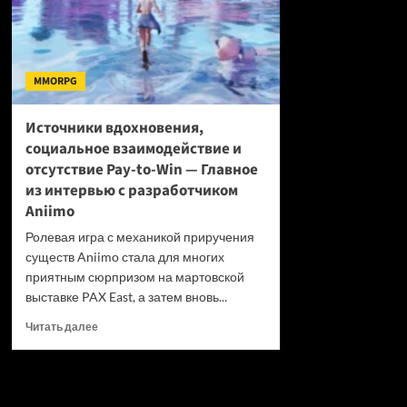
MMORPG
Источники вдохновения,
социальное взаимодействие и
отсутствие Pay-to-Win — Главное
из интервью с разработчиком
Aniimo
Ролевая игра с механикой приручения
существ Aniimo стала для многих
приятным сюрпризом на мартовской
выставке PAX East, а затем вновь...
Прочитать
Читать далее
больше
о
Источники
вдохновения,