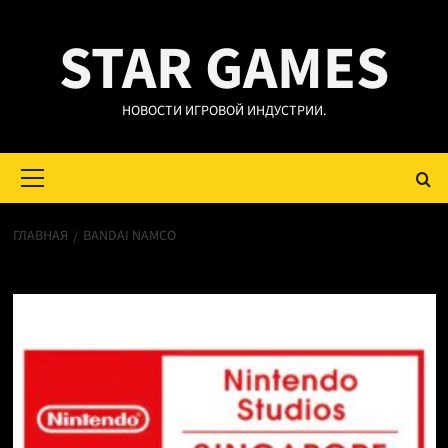
Перейти
STAR GAMES
к
содержимому
НОВОСТИ ИГРОВОЙ ИНДУСТРИИ.
Основное
меню
ГЛАВНАЯ
BANDAI NAMCO
Bandai Namco