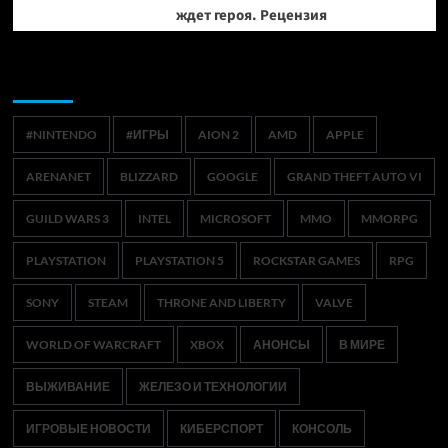
ждет героя. Рецензия
Метки
#NINTENDO
#ИГРЫ
AION 2
AMD
APPLE
ARENANET
BLIZZARD
GOOGLE
GRAND THEFT AUTO VI
GUILD WARS 3
INTEL
MICROSOFT
MMO
MMORPG
PLAYSTATION
PLAYSTATION 5
ROCKSTAR GAMES
RPG
SONY
STEAM
THRONE AND LIBERTY
VALVE
WORLD OF WARCRAFT
XBOX
АНОНСЫ
В МИРЕ
ВЫЖИВАНИЕ
ЖЕЛЕЗО И ТЕХНОЛОГИИ
ИГРОВЫЕ НОВОСТИ
КИБЕРСПОРТ
КОНСОЛЬ