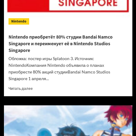
Nintendo
Nintendo приобретёт 80% студии Bandai Namco
Singapore и переименует её в Nintendo Studios
Singapore
Обложка: постер игры Splatoon 3. Источник:
NintendoКомпания Nintendo объявила о планах
приобрести 80% акций студииBandai Namco Studios
Singapore 1 апреля...
Прочитать
Читать далее
больше
о
Nintendo
приобретёт
80%
студии
Bandai
Namco