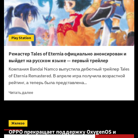
Singapore
и переименует
её в Nintendo
Studios
Singapore
Play Station
Ремастер Tales of Eternia официально анонсирован и
выйдет на русском языке — первый трейлер
Компания Bandai Namco выпустила дебютный трейлер Tales
of Eternia Remastered. В апреле игра получила возрастной
рейтинг, а теперь была представлена...
Прочитать
Читать далее
больше
о
Ремастер
Tales
Поиск
of
Железо
Eternia
OPPO прекращает поддержку OxygenOS и
официально