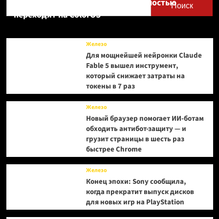
Realme UI — OnePlus и realme полностью
анонсирован
Поиск
и
переходят на ColorOS
выйдет
на
русском
Железо
языке
Для мощнейшей нейронки Claude
—
Fable 5 вышел инструмент,
первый
который снижает затраты на
трейлер
токены в 7 раз
Железо
Новый браузер помогает ИИ-ботам
обходить антибот-защиту — и
грузит страницы в шесть раз
быстрее Chrome
Железо
Конец эпохи: Sony сообщила,
когда прекратит выпуск дисков
для новых игр на PlayStation