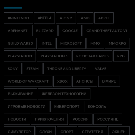
Метки
#NINTENDO
#ИГРЫ
AION 2
AMD
APPLE
ARENANET
BLIZZARD
GOOGLE
GRAND THEFT AUTO VI
GUILD WARS 3
INTEL
MICROSOFT
MMO
MMORPG
PLAYSTATION
PLAYSTATION 5
ROCKSTAR GAMES
RPG
SONY
STEAM
THRONE AND LIBERTY
VALVE
WORLD OF WARCRAFT
XBOX
АНОНСЫ
В МИРЕ
ВЫЖИВАНИЕ
ЖЕЛЕЗО И ТЕХНОЛОГИИ
ИГРОВЫЕ НОВОСТИ
КИБЕРСПОРТ
КОНСОЛЬ
НОВОСТИ
ПРИКЛЮЧЕНИЯ
РОССИЯ
РОССИЯНЕ
СИМУЛЯТОР
СЛУХИ
СПОРТ
СТРАТЕГИЯ
ЭКШЕН