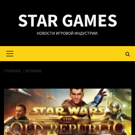
Перейти
STAR GAMES
к
содержимому
НОВОСТИ ИГРОВОЙ ИНДУСТРИИ.
Основное
меню
ГЛАВНАЯ
BIOWARE
BioWare