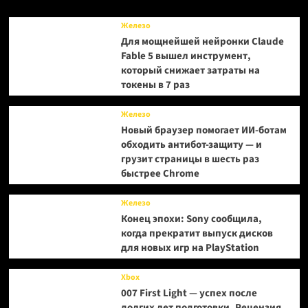
30
миллионов
Железо
копий
Для мощнейшей нейронки Claude
Fable 5 вышел инструмент,
который снижает затраты на
токены в 7 раз
Железо
Новый браузер помогает ИИ-ботам
обходить антибот-защиту — и
грузит страницы в шесть раз
быстрее Chrome
Железо
Конец эпохи: Sony сообщила,
когда прекратит выпуск дисков
для новых игр на PlayStation
Xbox
007 First Light — успех после
долгих лет подготовки. Рецензия