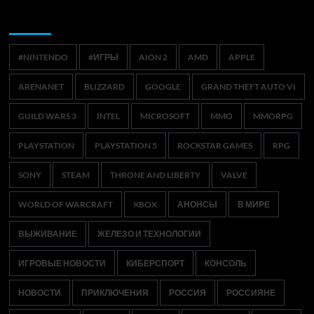
Метки
#NINTENDO
#ИГРЫ
AION 2
AMD
APPLE
ARENANET
BLIZZARD
GOOGLE
GRAND THEFT AUTO VI
GUILD WARS 3
INTEL
MICROSOFT
MMO
MMORPG
PLAYSTATION
PLAYSTATION 5
ROCKSTAR GAMES
RPG
SONY
STEAM
THRONE AND LIBERTY
VALVE
WORLD OF WARCRAFT
XBOX
АНОНСЫ
В МИРЕ
ВЫЖИВАНИЕ
ЖЕЛЕЗО И ТЕХНОЛОГИИ
ИГРОВЫЕ НОВОСТИ
КИБЕРСПОРТ
КОНСОЛЬ
НОВОСТИ
ПРИКЛЮЧЕНИЯ
РОССИЯ
РОССИЯНЕ