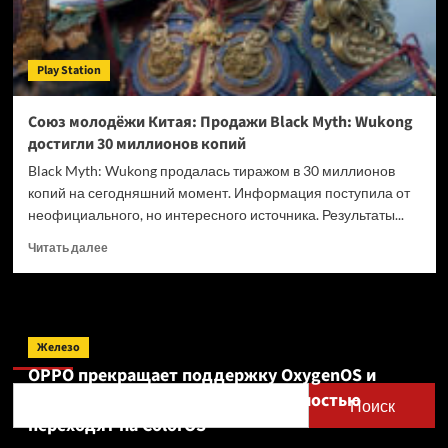
Play Station
Союз молодёжи Китая: Продажи Black Myth: Wukong
достигли 30 миллионов копий
Black Myth: Wukong продалась тиражом в 30 миллионов
копий на сегодняшний момент. Информация поступила от
неофициального, но интересного источника. Результаты...
Прочитать
Читать далее
больше
о
Союз
молодёжи
Поиск
Китая:
Железо
Продажи
OPPO прекращает поддержку OxygenOS и
Black
Realme UI — OnePlus и realme полностью
Myth:
Поиск
Wukong
переходят на ColorOS
достигли