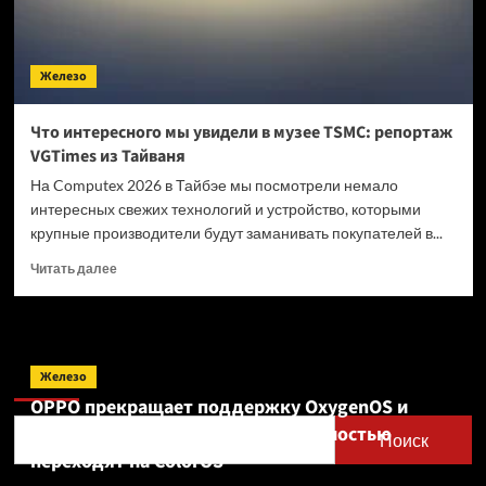
Железо
Что интересного мы увидели в музее TSMC: репортаж
VGTimes из Тайваня
На Computex 2026 в Тайбэе мы посмотрели немало
интересных свежих технологий и устройство, которыми
крупные производители будут заманивать покупателей в...
Прочитать
Читать далее
больше
о
Что
интересного
Поиск
мы
Железо
увидели
OPPO прекращает поддержку OxygenOS и
в
Realme UI — OnePlus и realme полностью
музее
Поиск
TSMC:
переходят на ColorOS
репортаж