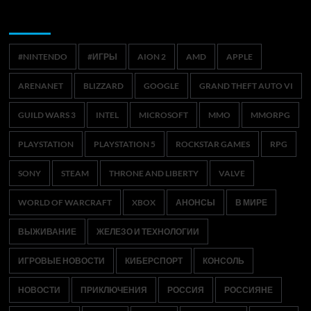
Метки
#NINTENDO
#ИГРЫ
AION 2
AMD
APPLE
ARENANET
BLIZZARD
GOOGLE
GRAND THEFT AUTO VI
GUILD WARS 3
INTEL
MICROSOFT
MMO
MMORPG
PLAYSTATION
PLAYSTATION 5
ROCKSTAR GAMES
RPG
SONY
STEAM
THRONE AND LIBERTY
VALVE
WORLD OF WARCRAFT
XBOX
АНОНСЫ
В МИРЕ
ВЫЖИВАНИЕ
ЖЕЛЕЗО И ТЕХНОЛОГИИ
ИГРОВЫЕ НОВОСТИ
КИБЕРСПОРТ
КОНСОЛЬ
НОВОСТИ
ПРИКЛЮЧЕНИЯ
РОССИЯ
РОССИЯНЕ