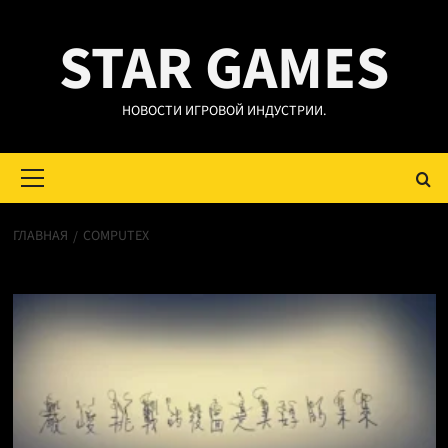
Перейти
STAR GAMES
к
содержимому
НОВОСТИ ИГРОВОЙ ИНДУСТРИИ.
Основное
меню
ГЛАВНАЯ
COMPUTEX
Computex