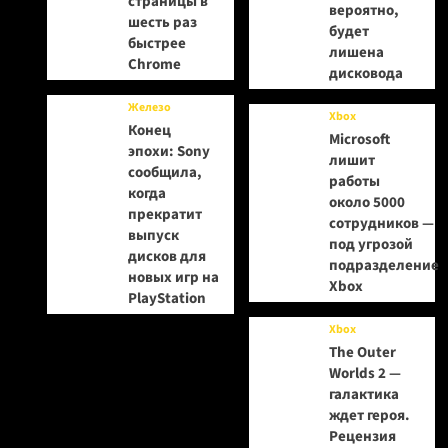
страницы в
вероятно,
шесть раз
будет
быстрее
лишена
Chrome
дисковода
Железо
Xbox
Конец
Microsoft
эпохи: Sony
лишит
сообщила,
работы
когда
около 5000
прекратит
сотрудников —
выпуск
под угрозой
дисков для
подразделение
новых игр на
Xbox
PlayStation
Xbox
The Outer
Worlds 2 —
галактика
ждет героя.
Рецензия