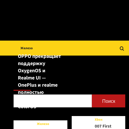
Железо
OPPO прекращает
поддержку
OxygenOS и
Realme UI —
Поиск
OnePlus и realme
полностью
переходят на
Поиск
ColorOS
Xbox
Железо
007 First