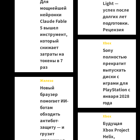
Для
Light —
мощнейшей
успех после
нейронки
долгих лет
Claude Fable
подготовки.
5 вышел
Рецензия
инструмент,
который
Xbox
снижает
Sony
затраты на
полностью
токены в 7
прекратит
раз
выпускать
диски с
Железо
играми для
Новый
PlayStation с
браузер
января 2028
помогает ИИ-
года
ботам
обходить
Xbox
антибот-
Будущая
защиту — и
Xbox Project
грузит
Helix,