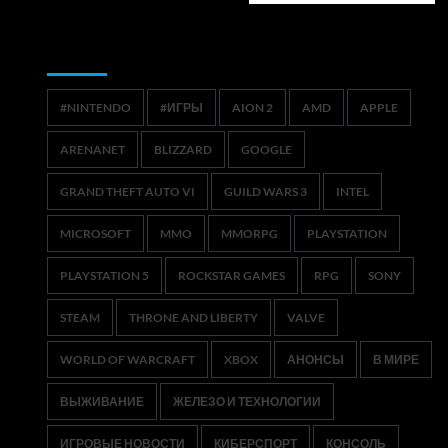
Метки
#NINTENDO
#ИГРЫ
AION 2
AMD
APPLE
ARENANET
BLIZZARD
GOOGLE
GRAND THEFT AUTO VI
GUILD WARS 3
INTEL
MICROSOFT
MMO
MMORPG
PLAYSTATION
PLAYSTATION 5
ROCKSTAR GAMES
RPG
SONY
STEAM
THRONE AND LIBERTY
VALVE
WORLD OF WARCRAFT
XBOX
АНОНСЫ
В МИРЕ
ВЫЖИВАНИЕ
ЖЕЛЕЗО И ТЕХНОЛОГИИ
ИГРОВЫЕ НОВОСТИ
КИБЕРСПОРТ
КОНСОЛЬ