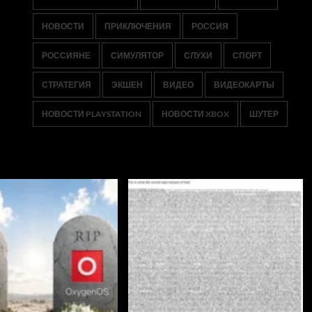
НОВОСТИ
ПРИКЛЮЧЕНИЯ
РОССИЯ
РОССИЯНЕ
СИМУЛЯТОР
СЛУХИ
СПОРТ
СТРАТЕГИЯ
ЭКШЕН
ВИДЕО
ВИДЕОКАРТЫ
НОВОСТИ PLAYSTATION
НОВОСТИ XBOX
ШУТЕР