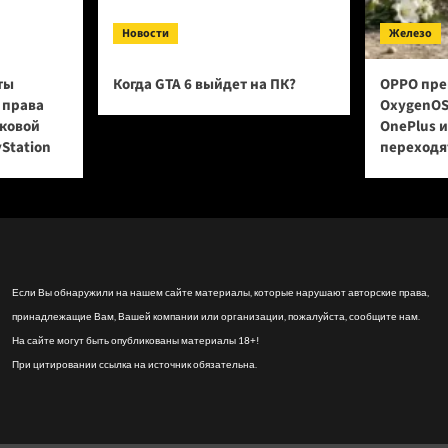
Новости
Железо
ты
Когда GTA 6 выйдет на ПК?
OPPO пре
 права
OxygenOS
сковой
OnePlus 
yStation
переходят
Если Вы обнаружили на нашем сайте материалы, которые нарушают авторские права,
принадлежащие Вам, Вашей компании или организации, пожалуйста, сообщите нам.
На сайте могут быть опубликованы материалы 18+!
При цитировании ссылка на источник обязательна.