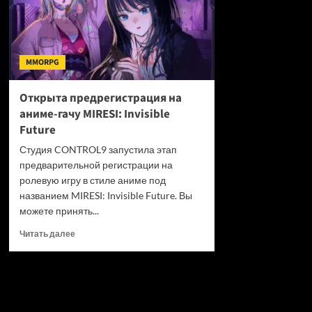
MMORPG
Открыта предрегистрация на
аниме-гачу MIRESI: Invisible
Future
Студия CONTROL9 запустила этап
предварительной регистрации на
ролевую игру в стиле аниме под
названием MIRESI: Invisible Future. Вы
можете принять...
Прочитать
Читать далее
больше
о
Открыта
предрегистрация
на
аниме-