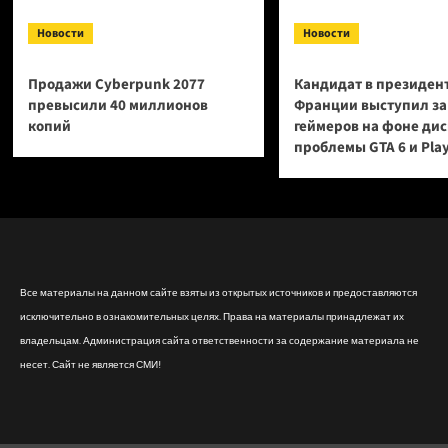
Новости
Новости
Продажи Cyberpunk 2077
Кандидат в президен
превысили 40 миллионов
Франции выступил за
копий
геймеров на фоне ди
проблемы GTA 6 и Pla
Все материалы на данном сайте взяты из открытых источников и предоставляются
исключительно в ознакомительных целях. Права на материалы принадлежат их
владельцам. Администрация сайта ответственности за содержание материала не
несет. Сайт не является СМИ!