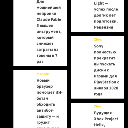
Для
Light —
мощнейшей
успех после
нейронки
долгих лет
Claude Fable
подготовки.
5 вышел
Рецензия
инструмент,
который
Xbox
снижает
Sony
затраты на
полностью
токены в 7
прекратит
раз
выпускать
диски с
Железо
играми для
Новый
PlayStation с
браузер
января 2028
помогает ИИ-
года
ботам
обходить
Xbox
антибот-
Будущая
защиту — и
Xbox Project
грузит
Helix,