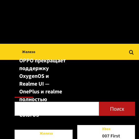
Железо
OPPO прекращает
поддержку
OxygenOS и
Realme UI —
Поиск
OnePlus и realme
полностью
переходят на
Поиск
ColorOS
Xbox
Железо
007 First