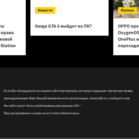
Новости
Железо
ты
Когда GTA 6 выйдет на ПК?
OPPO пре
 права
OxygenOS
сковой
OnePlus 
yStation
переходят
Если Вы обнаружили на нашем сайте материалы, которые нарушают авторские права,
принадлежащие Вам, Вашей компании или организации, пожалуйста, сообщите нам.
На сайте могут быть опубликованы материалы 18+!
При цитировании ссылка на источник обязательна.