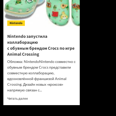
Nintendo
Nintendo запустила
коллаборацию
с обувным брендом Crocs по игре
Animal Crossing
Обложка: NintendoNintendo совместно с
обувным брендом Crocs представили
совместную коллаборацию,
вдохновлённой франшизой Animal
Crossing. Дизайн новых «кроксов»
напрямую связан с...
Прочитать
Читать далее
больше
о
Nintendo