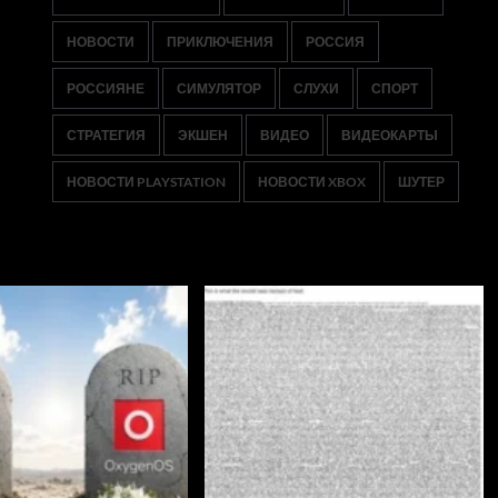
НОВОСТИ
ПРИКЛЮЧЕНИЯ
РОССИЯ
РОССИЯНЕ
СИМУЛЯТОР
СЛУХИ
СПОРТ
СТРАТЕГИЯ
ЭКШЕН
ВИДЕО
ВИДЕОКАРТЫ
НОВОСТИ PLAYSTATION
НОВОСТИ XBOX
ШУТЕР