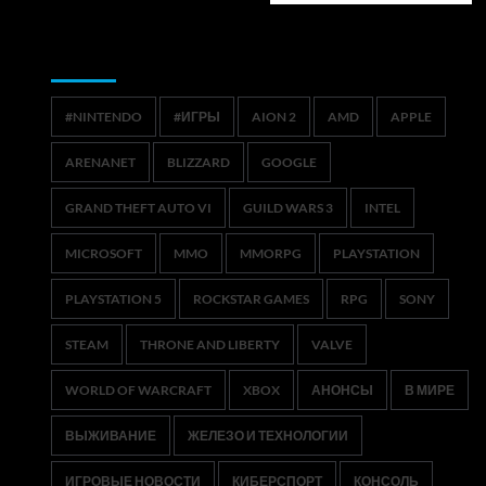
Метки
#NINTENDO
#ИГРЫ
AION 2
AMD
APPLE
ARENANET
BLIZZARD
GOOGLE
GRAND THEFT AUTO VI
GUILD WARS 3
INTEL
MICROSOFT
MMO
MMORPG
PLAYSTATION
PLAYSTATION 5
ROCKSTAR GAMES
RPG
SONY
STEAM
THRONE AND LIBERTY
VALVE
WORLD OF WARCRAFT
XBOX
АНОНСЫ
В МИРЕ
ВЫЖИВАНИЕ
ЖЕЛЕЗО И ТЕХНОЛОГИИ
ИГРОВЫЕ НОВОСТИ
КИБЕРСПОРТ
КОНСОЛЬ