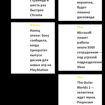
страницы в
вероятно,
шесть раз
будет
быстрее
лишена
Chrome
дисковода
Железо
Xbox
Конец
Microsoft
эпохи: Sony
лишит
сообщила,
работы
когда
около 5000
прекратит
сотрудников —
выпуск
под угрозой
дисков для
подразделение
новых игр на
Xbox
PlayStation
Xbox
The Outer
Worlds 2 —
галактика
ждет героя.
Рецензия