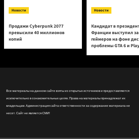
Новости
Новости
Продажи Cyberpunk 2077
Кандидат в президен
превысили 40 миллионов
Франции выступил за
копий
геймеров на фоне ди
проблемы GTA 6 и Pla
Все материалы на данном сайте взяты из открытых источников и предоставляются
исключительно в ознакомительных целях. Права на материалы принадлежат их
владельцам. Администрация сайта ответственности за содержание материала не
несет. Сайт не является СМИ!