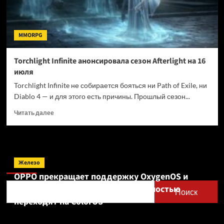
MMORPG
Torchlight Infinite анонсировала сезон Afterlight на 16
июля
Torchlight Infinite не собирается бояться ни Path of Exile, ни
Diablo 4 — и для этого есть причины. Прошлый сезон...
Прочитать
Читать далее
больше
о
Torchlight
Infinite
Поиск
анонсировала
Железо
сезон
OPPO прекращает поддержку OxygenOS и
Afterlight
Realme UI — OnePlus и realme полностью
на
Поиск
16
переходят на ColorOS
июля