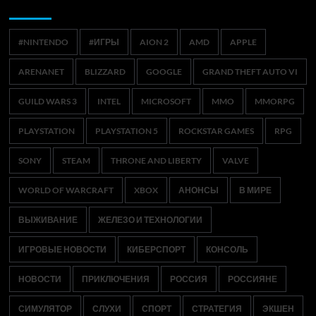
Метки
#NINTENDO
#ИГРЫ
AION 2
AMD
APPLE
ARENANET
BLIZZARD
GOOGLE
GRAND THEFT AUTO VI
GUILD WARS 3
INTEL
MICROSOFT
MMO
MMORPG
PLAYSTATION
PLAYSTATION 5
ROCKSTAR GAMES
RPG
SONY
STEAM
THRONE AND LIBERTY
VALVE
WORLD OF WARCRAFT
XBOX
АНОНСЫ
В МИРЕ
ВЫЖИВАНИЕ
ЖЕЛЕЗО И ТЕХНОЛОГИИ
ИГРОВЫЕ НОВОСТИ
КИБЕРСПОРТ
КОНСОЛЬ
НОВОСТИ
ПРИКЛЮЧЕНИЯ
РОССИЯ
РОССИЯНЕ
СИМУЛЯТОР
СЛУХИ
СПОРТ
СТРАТЕГИЯ
ЭКШЕН