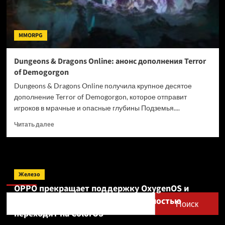
MMORPG
Dungeons & Dragons Online: анонс дополнения Terror
of Demogorgon
Dungeons & Dragons Online получила крупное десятое
дополнение Terror of Demogorgon, которое отправит
игроков в мрачные и опасные глубины Подземья....
Прочитать
Читать далее
больше
о
Dungeons
&
Поиск
Dragons
Железо
Online:
OPPO прекращает поддержку OxygenOS и
анонс
Realme UI — OnePlus и realme полностью
дополнения
Поиск
Terror
переходят на ColorOS
of