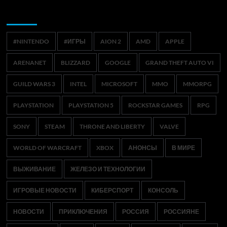
Метки
#NINTENDO
#ИГРЫ
AION 2
AMD
APPLE
ARENANET
BLIZZARD
GOOGLE
GRAND THEFT AUTO VI
GUILD WARS 3
INTEL
MICROSOFT
MMO
MMORPG
PLAYSTATION
PLAYSTATION 5
ROCKSTAR GAMES
RPG
SONY
STEAM
THRONE AND LIBERTY
VALVE
WORLD OF WARCRAFT
XBOX
АНОНСЫ
В МИРЕ
ВЫЖИВАНИЕ
ЖЕЛЕЗО И ТЕХНОЛОГИИ
ИГРОВЫЕ НОВОСТИ
КИБЕРСПОРТ
КОНСОЛЬ
НОВОСТИ
ПРИКЛЮЧЕНИЯ
РОССИЯ
РОССИЯНЕ