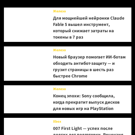
Demogorgon
Железо
Для мощнейшей нейронки Claude
Fable 5 вышел инструмент,
который снижает затраты на
токены в 7 раз
Железо
Новый браузер помогает ИИ-ботам
обходить антибот-защиту — и
грузит страницы в шесть раз
быстрее Chrome
Железо
Конец эпохи: Sony сообщила,
когда прекратит выпуск дисков
для новых игр на PlayStation
Xbox
007 First Light — успех после
долгих лет подготовки. Рецензия