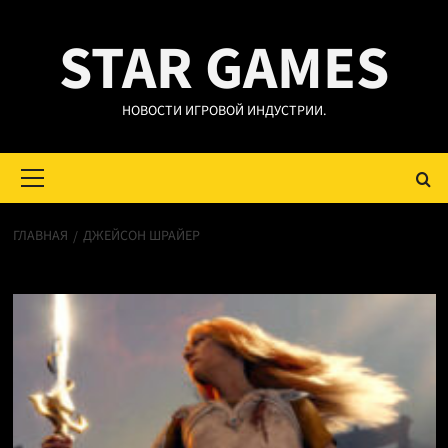
Перейти
STAR GAMES
к
содержимому
НОВОСТИ ИГРОВОЙ ИНДУСТРИИ.
Основное
меню
ГЛАВНАЯ
ДЖЕЙСОН ШРАЙЕР
Джейсон Шрайер