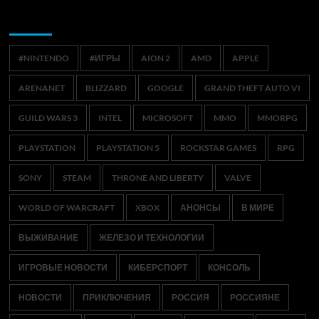
Метки
#NINTENDO
#ИГРЫ
AION 2
AMD
APPLE
ARENANET
BLIZZARD
GOOGLE
GRAND THEFT AUTO VI
GUILD WARS 3
INTEL
MICROSOFT
MMO
MMORPG
PLAYSTATION
PLAYSTATION 5
ROCKSTAR GAMES
RPG
SONY
STEAM
THRONE AND LIBERTY
VALVE
WORLD OF WARCRAFT
XBOX
АНОНСЫ
В МИРЕ
ВЫЖИВАНИЕ
ЖЕЛЕЗО И ТЕХНОЛОГИИ
ИГРОВЫЕ НОВОСТИ
КИБЕРСПОРТ
КОНСОЛЬ
НОВОСТИ
ПРИКЛЮЧЕНИЯ
РОССИЯ
РОССИЯНЕ