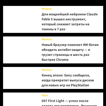
могут
выпустить
Железо
в
Для мощнейшей нейронки Claude
феврале
Fable 5 вышел инструмент,
или
который снижает затраты на
марте
2027
токены в 7 раз
года
Железо
Новый браузер помогает ИИ-ботам
обходить антибот-защиту — и
грузит страницы в шесть раз
быстрее Chrome
Железо
Конец эпохи: Sony сообщила,
когда прекратит выпуск дисков
для новых игр на PlayStation
Xbox
007 First Light — успех после
долгих лет подготовки. Рецензия