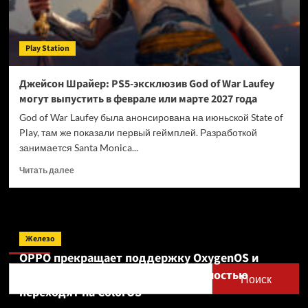
Play Station
Джейсон Шрайер: PS5-эксклюзив God of War Laufey
могут выпустить в феврале или марте 2027 года
God of War Laufey была анонсирована на июньской State of
Play, там же показали первый геймплей. Разработкой
занимается Santa Monica...
Прочитать
Читать далее
больше
о
Джейсон
Шрайер:
Поиск
PS5-
Железо
эксклюзив
OPPO прекращает поддержку OxygenOS и
God
Realme UI — OnePlus и realme полностью
of
Поиск
War
переходят на ColorOS
Laufey