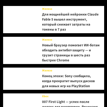
Project
Helix
Железо
не
Для мощнейшей нейронки Claude
будет
Fable 5 вышел инструмент,
дискового
который снижает затраты на
привода
токены в 7 раз
Железо
Новый браузер помогает ИИ-ботам
обходить антибот-защиту — и
грузит страницы в шесть раз
быстрее Chrome
Железо
Конец эпохи: Sony сообщила,
когда прекратит выпуск дисков
для новых игр на PlayStation
Xbox
007 First Light — успех после
долгих лет подготовки. Рецензия