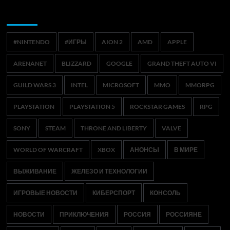
Метки
#NINTENDO
#ИГРЫ
AION 2
AMD
APPLE
ARENANET
BLIZZARD
GOOGLE
GRAND THEFT AUTO VI
GUILD WARS 3
INTEL
MICROSOFT
MMO
MMORPG
PLAYSTATION
PLAYSTATION 5
ROCKSTAR GAMES
RPG
SONY
STEAM
THRONE AND LIBERTY
VALVE
WORLD OF WARCRAFT
XBOX
АНОНСЫ
В МИРЕ
ВЫЖИВАНИЕ
ЖЕЛЕЗО И ТЕХНОЛОГИИ
ИГРОВЫЕ НОВОСТИ
КИБЕРСПОРТ
КОНСОЛЬ
НОВОСТИ
ПРИКЛЮЧЕНИЯ
РОССИЯ
РОССИЯНЕ