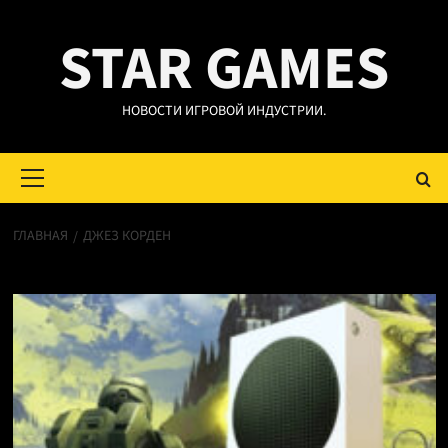
Перейти
STAR GAMES
к
содержимому
НОВОСТИ ИГРОВОЙ ИНДУСТРИИ.
Основное
меню
ГЛАВНАЯ
ДЖЕЗ КОРДЕН
Джез Корден