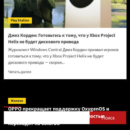
Play Station
Джез Корден: Готовьтесь к тому, что у Xbox Project
Helix не будет дискового привода
Журналист Windows Central Джез Корден призвал игроков
готовиться к тому, что у Xbox Project Helix не будет
дискового привода — скорее...
Прочитать
Читать далее
больше
о
Джез
Корден:
Поиск
Готовьтесь
Железо
к
OPPO прекращает поддержку OxygenOS и
тому,
Realme UI — OnePlus и realme полностью
что
Поиск
у
переходят на ColorOS
Xbox