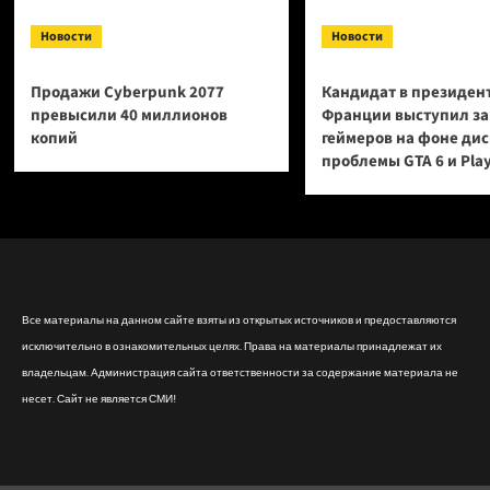
Новости
Новости
Продажи Cyberpunk 2077
Кандидат в президен
превысили 40 миллионов
Франции выступил за
копий
геймеров на фоне ди
проблемы GTA 6 и Pla
Все материалы на данном сайте взяты из открытых источников и предоставляются
исключительно в ознакомительных целях. Права на материалы принадлежат их
владельцам. Администрация сайта ответственности за содержание материала не
несет. Сайт не является СМИ!