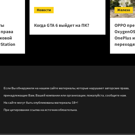
Новости
Железо
ты
Когда GTA 6 выйдет на ПК?
OPPO пре
 права
OxygenOS
сковой
OnePlus 
yStation
переходят
Если Вы обнаружили на нашем сайте материалы, которые нарушают авторские права,
принадлежащие Вам, Вашей компании или организации, пожалуйста, сообщите нам.
На сайте могут быть опубликованы материалы 18+!
При цитировании ссылка на источник обязательна.