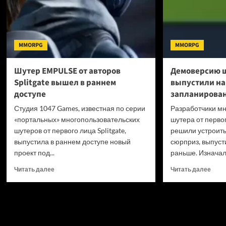
MMORPG
MMORPG
Шутер EMPULSE от авторов
Демоверсию 
Splitgate вышел в раннем
выпустили на
доступе
запланирован
Студия 1047 Games, известная по серии
Разработчики мн
«портальных» многопользовательских
шутера от перво
шутеров от первого лица Splitgate,
решили устроить
выпустила в раннем доступе новый
сюрприз, выпуст
проект под...
раньше. Изначал
Прочитать
Проч
Читать далее
Читать далее
больше
боль
о
о
Шутер
Демо
EMPULSE
шуте
от
EMPU
авторов
выпу