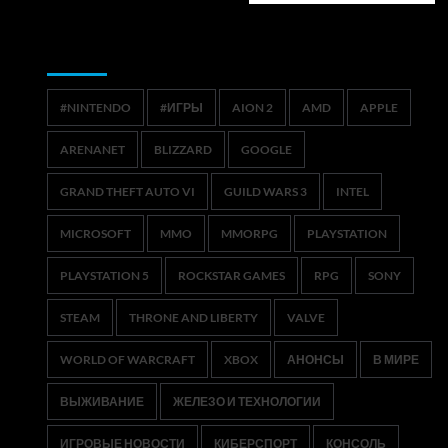
Метки
#NINTENDO
#ИГРЫ
AION 2
AMD
APPLE
ARENANET
BLIZZARD
GOOGLE
GRAND THEFT AUTO VI
GUILD WARS 3
INTEL
MICROSOFT
MMO
MMORPG
PLAYSTATION
PLAYSTATION 5
ROCKSTAR GAMES
RPG
SONY
STEAM
THRONE AND LIBERTY
VALVE
WORLD OF WARCRAFT
XBOX
АНОНСЫ
В МИРЕ
ВЫЖИВАНИЕ
ЖЕЛЕЗО И ТЕХНОЛОГИИ
ИГРОВЫЕ НОВОСТИ
КИБЕРСПОРТ
КОНСОЛЬ