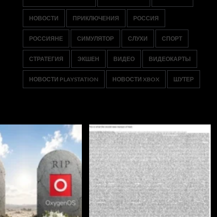
НОВОСТИ
ПРИКЛЮЧЕНИЯ
РОССИЯ
РОССИЯНЕ
СИМУЛЯТОР
СЛУХИ
СПОРТ
СТРАТЕГИЯ
ЭКШЕН
ВИДЕО
ВИДЕОКАРТЫ
НОВОСТИ PLAYSTATION
НОВОСТИ XBOX
ШУТЕР