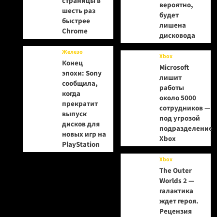
страницы в
вероятно,
шесть раз
будет
быстрее
лишена
Chrome
дисковода
Железо
Xbox
Конец
Microsoft
эпохи: Sony
лишит
сообщила,
работы
когда
около 5000
прекратит
сотрудников —
выпуск
под угрозой
дисков для
подразделение
новых игр на
Xbox
PlayStation
Xbox
The Outer
Worlds 2 —
галактика
ждет героя.
Рецензия