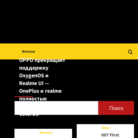
Железо
OPPO прекращает
поддержку
OxygenOS и
Realme UI —
Поиск
OnePlus и realme
полностью
переходят на
Поиск
ColorOS
Xbox
Железо
007 First