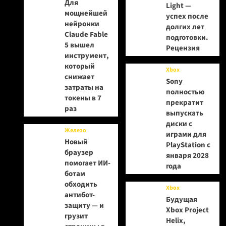
Для
Light —
мощнейшей
успех после
нейронки
долгих лет
Claude Fable
подготовки.
5 вышел
Рецензия
инструмент,
который
Xbox
снижает
Sony
затраты на
полностью
токены в 7
прекратит
раз
выпускать
диски с
Железо
играми для
Новый
PlayStation с
браузер
января 2028
помогает ИИ-
года
ботам
обходить
Xbox
антибот-
Будущая
защиту — и
Xbox Project
грузит
Helix,