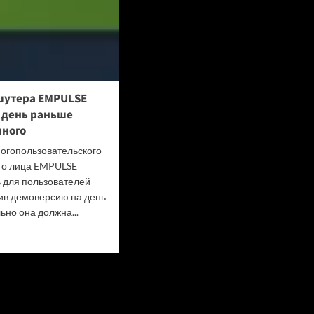
шутера EMPULSE
 день раньше
ного
огопользовательского
го лица EMPULSE
 для пользователей
ив демоверсию на день
ьно она должна...
итать
ше
версию
ра
LSE
стили