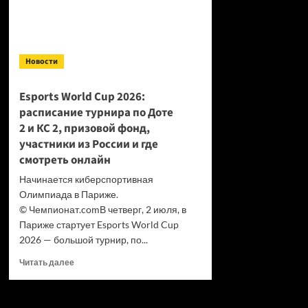
Новости
Esports World Cup 2026:
расписание турнира по Доте
2 и КС 2, призовой фонд,
участники из России и где
смотреть онлайн
Начинается киберспортивная
Олимпиада в Париже.
© Чемпионат.comВ четверг, 2 июля, в
Париже стартует Esports World Cup
2026 — большой турнир, по...
Прочитать
Читать далее
больше
о
Esports