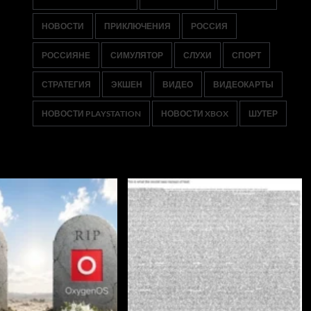
НОВОСТИ
ПРИКЛЮЧЕНИЯ
РОССИЯ
РОССИЯНЕ
СИМУЛЯТОР
СЛУХИ
СПОРТ
СТРАТЕГИЯ
ЭКШЕН
ВИДЕО
ВИДЕОКАРТЫ
НОВОСТИ PLAYSTATION
НОВОСТИ XBOX
ШУТЕР