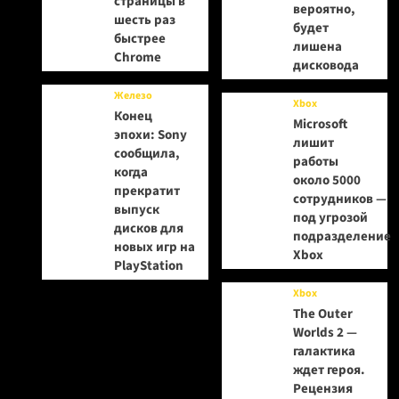
страницы в
вероятно,
шесть раз
будет
быстрее
лишена
Chrome
дисковода
Железо
Xbox
Конец
Microsoft
эпохи: Sony
лишит
сообщила,
работы
когда
около 5000
прекратит
сотрудников —
выпуск
под угрозой
дисков для
подразделение
новых игр на
Xbox
PlayStation
Xbox
The Outer
Worlds 2 —
галактика
ждет героя.
Рецензия