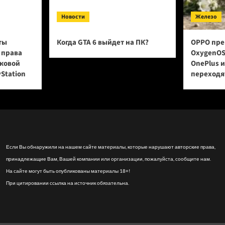
Новости
Железо
ты
Когда GTA 6 выйдет на ПК?
OPPO пре
 права
OxygenOS
сковой
OnePlus 
yStation
переходят
Если Вы обнаружили на нашем сайте материалы, которые нарушают авторские права,
принадлежащие Вам, Вашей компании или организации, пожалуйста, сообщите нам.
На сайте могут быть опубликованы материалы 18+!
При цитировании ссылка на источник обязательна.