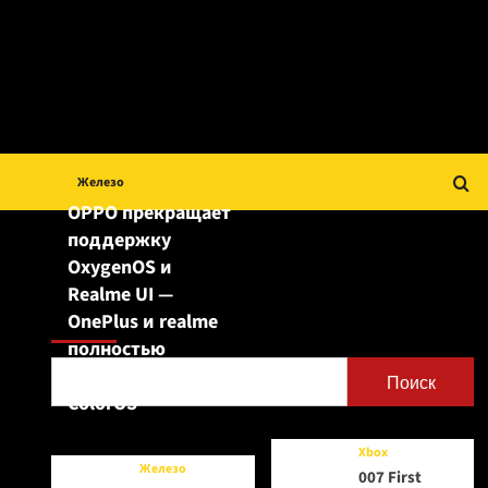
Железо
OPPO прекращает
поддержку
OxygenOS и
Realme UI —
Поиск
OnePlus и realme
полностью
переходят на
Поиск
ColorOS
Xbox
Железо
007 First