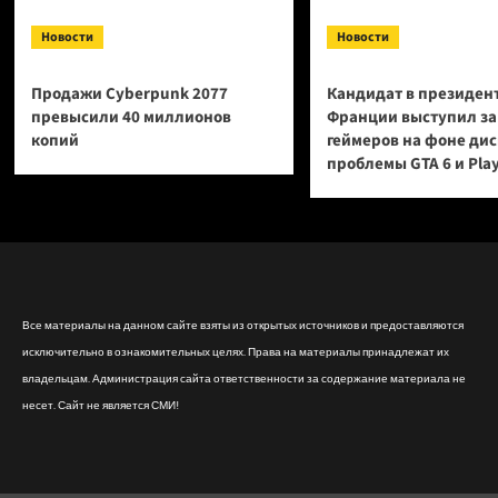
Новости
Новости
Продажи Cyberpunk 2077
Кандидат в президен
превысили 40 миллионов
Франции выступил за
копий
геймеров на фоне ди
проблемы GTA 6 и Pla
Все материалы на данном сайте взяты из открытых источников и предоставляются
исключительно в ознакомительных целях. Права на материалы принадлежат их
владельцам. Администрация сайта ответственности за содержание материала не
несет. Сайт не является СМИ!