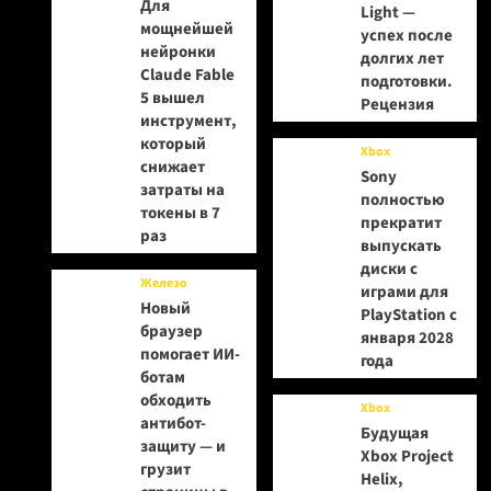
Для
Light —
мощнейшей
успех после
нейронки
долгих лет
Claude Fable
подготовки.
5 вышел
Рецензия
инструмент,
который
Xbox
снижает
Sony
затраты на
полностью
токены в 7
прекратит
раз
выпускать
диски с
Железо
играми для
Новый
PlayStation с
браузер
января 2028
помогает ИИ-
года
ботам
обходить
Xbox
антибот-
Будущая
защиту — и
Xbox Project
грузит
Helix,