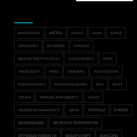
Метки
#NINTENDO
#ИГРЫ
AION 2
AMD
APPLE
ARENANET
BLIZZARD
GOOGLE
GRAND THEFT AUTO VI
GUILD WARS 3
INTEL
MICROSOFT
MMO
MMORPG
PLAYSTATION
PLAYSTATION 5
ROCKSTAR GAMES
RPG
SONY
STEAM
THRONE AND LIBERTY
VALVE
WORLD OF WARCRAFT
XBOX
АНОНСЫ
В МИРЕ
ВЫЖИВАНИЕ
ЖЕЛЕЗО И ТЕХНОЛОГИИ
ИГРОВЫЕ НОВОСТИ
КИБЕРСПОРТ
КОНСОЛЬ