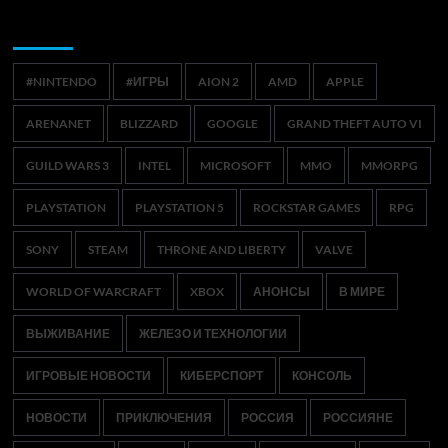
Метки
#NINTENDO
#ИГРЫ
AION 2
AMD
APPLE
ARENANET
BLIZZARD
GOOGLE
GRAND THEFT AUTO VI
GUILD WARS 3
INTEL
MICROSOFT
MMO
MMORPG
PLAYSTATION
PLAYSTATION 5
ROCKSTAR GAMES
RPG
SONY
STEAM
THRONE AND LIBERTY
VALVE
WORLD OF WARCRAFT
XBOX
АНОНСЫ
В МИРЕ
ВЫЖИВАНИЕ
ЖЕЛЕЗО И ТЕХНОЛОГИИ
ИГРОВЫЕ НОВОСТИ
КИБЕРСПОРТ
КОНСОЛЬ
НОВОСТИ
ПРИКЛЮЧЕНИЯ
РОССИЯ
РОССИЯНЕ