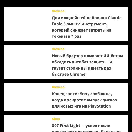
по
мотивам
Железо
Far
Для мощнейшей нейронки Claude
Cry
Fable 5 вышел инструмент,
который снижает затраты на
токены в 7 раз
Железо
Новый браузер помогает ИИ-ботам
обходить антибот-защиту — и
грузит страницы в шесть раз
быстрее Chrome
Железо
Конец эпохи: Sony сообщила,
когда прекратит выпуск дисков
для новых игр на PlayStation
Xbox
007 First Light — успех после
долгих лет подготовки. Рецензия