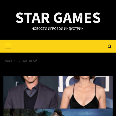
Перейти
STAR GAMES
к
содержимому
НОВОСТИ ИГРОВОЙ ИНДУСТРИИ.
Основное
меню
ГЛАВНАЯ
ФАР КРАЙ
фар край