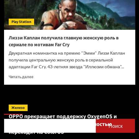
Play Station
Лиззи Каплан получила главную женскую роль в
сериале по мотивам Far Cry
Двукратная номинантка на премию "Эмми" Лиззи Каплан
получила центральную женскую роль в сериальной
адаптации Far Cry. 43-летняя звезда "Иллюзии обмана"...
Прочитать
Читать далее
больше
о
Лиззи
Каплан
Поиск
получила
Железо
главную
OPPO прекращает поддержку OxygenOS и
женскую
Realme UI — OnePlus и realme полностью
роль
Поиск
в
переходят на ColorOS
сериале