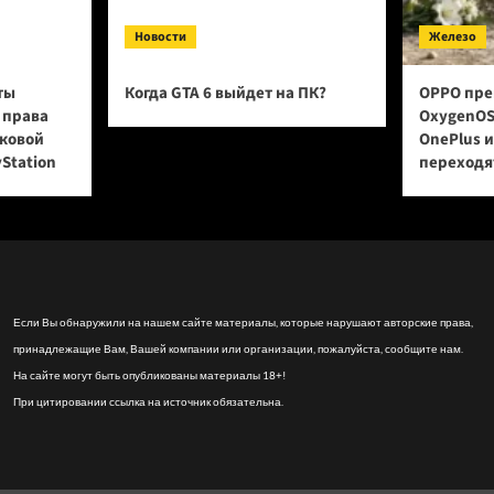
Новости
Железо
ты
Когда GTA 6 выйдет на ПК?
OPPO пре
 права
OxygenOS
сковой
OnePlus 
yStation
переходят
Если Вы обнаружили на нашем сайте материалы, которые нарушают авторские права,
принадлежащие Вам, Вашей компании или организации, пожалуйста, сообщите нам.
На сайте могут быть опубликованы материалы 18+!
При цитировании ссылка на источник обязательна.