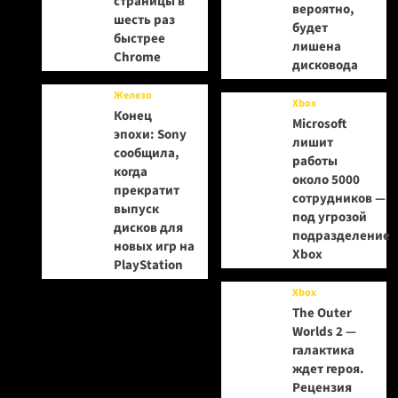
страницы в
вероятно,
шесть раз
будет
быстрее
лишена
Chrome
дисковода
Железо
Xbox
Конец
Microsoft
эпохи: Sony
лишит
сообщила,
работы
когда
около 5000
прекратит
сотрудников —
выпуск
под угрозой
дисков для
подразделение
новых игр на
Xbox
PlayStation
Xbox
The Outer
Worlds 2 —
галактика
ждет героя.
Рецензия