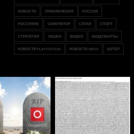
НОВОСТИ
ПРИКЛЮЧЕНИЯ
РОССИЯ
РОССИЯНЕ
СИМУЛЯТОР
СЛУХИ
СПОРТ
СТРАТЕГИЯ
ЭКШЕН
ВИДЕО
ВИДЕОКАРТЫ
НОВОСТИ PLAYSTATION
НОВОСТИ XBOX
ШУТЕР