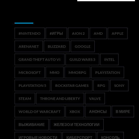
Метки
#NINTENDO
#ИГРЫ
AION 2
AMD
APPLE
ARENANET
BLIZZARD
GOOGLE
GRAND THEFT AUTO VI
GUILD WARS 3
INTEL
MICROSOFT
MMO
MMORPG
PLAYSTATION
PLAYSTATION 5
ROCKSTAR GAMES
RPG
SONY
STEAM
THRONE AND LIBERTY
VALVE
WORLD OF WARCRAFT
XBOX
АНОНСЫ
В МИРЕ
ВЫЖИВАНИЕ
ЖЕЛЕЗО И ТЕХНОЛОГИИ
ИГРОВЫЕ НОВОСТИ
КИБЕРСПОРТ
КОНСОЛЬ