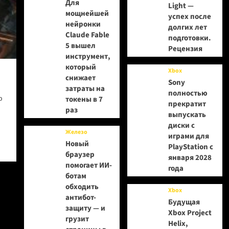
Для
Light —
мощнейшей
успех после
нейронки
долгих лет
Claude Fable
подготовки.
5 вышел
Рецензия
инструмент,
который
Xbox
снижает
Sony
затраты на
полностью
ю
токены в 7
прекратит
раз
выпускать
диски с
Железо
играми для
Новый
PlayStation с
браузер
января 2028
помогает ИИ-
года
ботам
обходить
Xbox
антибот-
Будущая
защиту — и
Xbox Project
грузит
Helix,