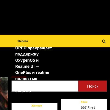
Железо
OPPO прекращает
поддержку
OxygenOS и
Realme UI —
Поиск
OnePlus и realme
полностью
переходят на
Поиск
ColorOS
Xbox
Железо
007 First