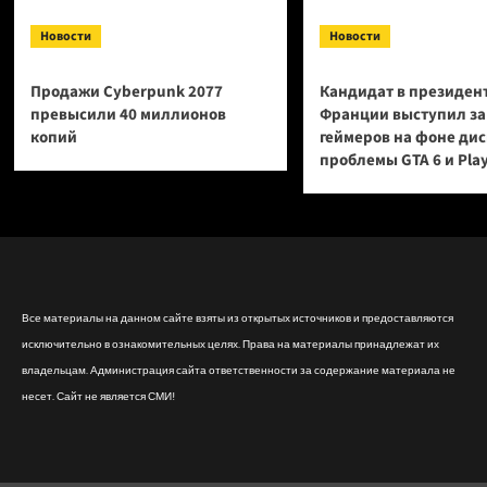
Новости
Новости
Продажи Cyberpunk 2077
Кандидат в президен
превысили 40 миллионов
Франции выступил за
копий
геймеров на фоне ди
проблемы GTA 6 и Pla
Все материалы на данном сайте взяты из открытых источников и предоставляются
исключительно в ознакомительных целях. Права на материалы принадлежат их
владельцам. Администрация сайта ответственности за содержание материала не
несет. Сайт не является СМИ!