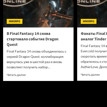
MMORPG
MMORPG
В Final Fantasy 14 снова
Фанаты Final 
стартовало событие Dragon
аналог Tinder
Quest
Final Fantasy 1
Evercold получи
Final Fantasy 14 снова объединилась с
скоротать время
серией Dragon Quest: коллаборация
обратилось к ст
вернулась уже в шестой раз и вновь
AetherLove. Допо
позволяет получить набор...
Проч
Прочитать
Читать далее
Читать далее
боль
больше
о
о
Фан
В
Final
Final
Fanta
Fantasy
14
14
сдел
снова