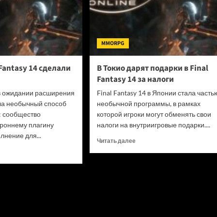
MMORPG
Fantasy 14 сделали
В Токио дарят подарки в Final
Fantasy 14 за налоги
4 в ожидании расширения
Final Fantasy 14 в Японии стала часть
ла необычный способ
необычной программы, в рамках
: сообщество
которой игроки могут обменять свои
ороннему плагину
налоги на внутриигровые подарки....
лнение для...
Прочитать
Читать далее
больше
итать
о
ше
В
Токио
аты
дарят
подарки
sy
в
Final
али