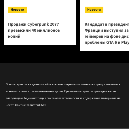
Новости
Новости
Продажи Cyberpunk 2077
Кандидат в президен
превысили 40 миллионов
Франции выступил за
копий
геймеров на фоне ди
проблемы GTA 6 и Pla
Все материалы на данном сайте взяты из открытых источников и предоставляются
исключительно в ознакомительных целях. Права на материалы принадлежат их
владельцам. Администрация сайта ответственности за содержание материала не
несет. Сайт не является СМИ!