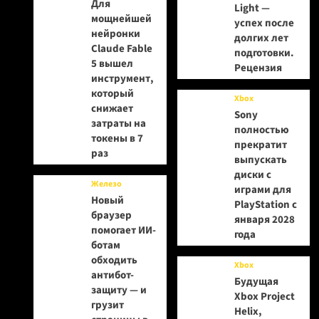
Для
Light —
мощнейшей
успех после
нейронки
долгих лет
Claude Fable
подготовки.
5 вышел
Рецензия
инструмент,
который
Xbox
снижает
Sony
затраты на
полностью
токены в 7
прекратит
раз
выпускать
диски с
Железо
играми для
Новый
PlayStation с
браузер
января 2028
помогает ИИ-
года
ботам
обходить
Xbox
антибот-
Будущая
защиту — и
Xbox Project
грузит
Helix,