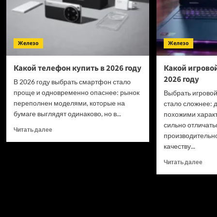
Железо
Железо
Какой телефон купить в 2026 году
Какой игровой
2026 году
В 2026 году выбрать смартфон стало
проще и одновременно опаснее: рынок
Выбрать игровой 
переполнен моделями, которые на
стало сложнее: 
бумаге выглядят одинаково, но в...
похожими харак
сильно отличать
Прочитать
Читать далее
производительно
больше
качеству...
о
Какой
Проч
Читать далее
телефон
боль
купить
о
в
Како
2026
игро
году
ноут
купи