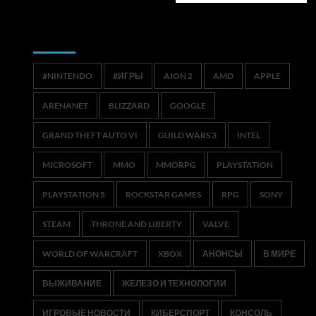
Метки
#NINTENDO
#ИГРЫ
AION 2
AMD
APPLE
ARENANET
BLIZZARD
GOOGLE
GRAND THEFT AUTO VI
GUILD WARS 3
INTEL
MICROSOFT
MMO
MMORPG
PLAYSTATION
PLAYSTATION 5
ROCKSTAR GAMES
RPG
SONY
STEAM
THRONE AND LIBERTY
VALVE
WORLD OF WARCRAFT
XBOX
АНОНСЫ
В МИРЕ
ВЫЖИВАНИЕ
ЖЕЛЕЗО И ТЕХНОЛОГИИ
ИГРОВЫЕ НОВОСТИ
КИБЕРСПОРТ
КОНСОЛЬ