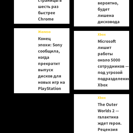
страницы в
вероятно,
шесть раз
будет
быстрее
лишена
Chrome
дисковода
Железо
Xbox
Конец
Microsoft
эпохи: Sony
лишит
сообщила,
работы
когда
около 5000
прекратит
сотрудников —
выпуск
под угрозой
дисков для
подразделение
новых игр на
Xbox
PlayStation
Xbox
The Outer
Worlds 2 —
галактика
ждет героя.
Рецензия