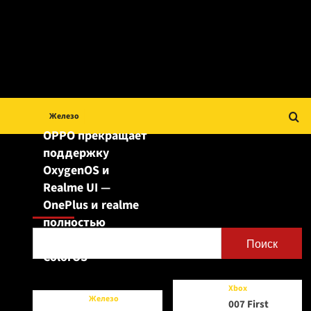
Железо
OPPO прекращает
поддержку
OxygenOS и
Realme UI —
Поиск
OnePlus и realme
полностью
переходят на
Поиск
ColorOS
Xbox
Железо
007 First