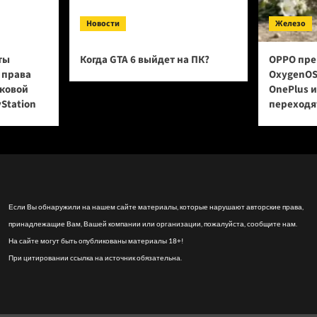
Новости
Железо
ты
Когда GTA 6 выйдет на ПК?
OPPO пре
 права
OxygenOS
сковой
OnePlus 
yStation
переходят
Если Вы обнаружили на нашем сайте материалы, которые нарушают авторские права,
принадлежащие Вам, Вашей компании или организации, пожалуйста, сообщите нам.
На сайте могут быть опубликованы материалы 18+!
При цитировании ссылка на источник обязательна.