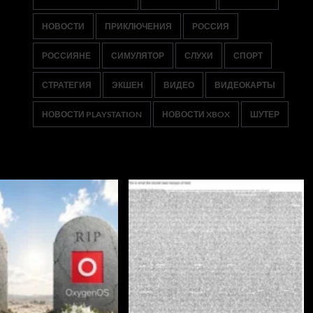
НОВОСТИ
ПРИКЛЮЧЕНИЯ
РОССИЯ
РОССИЯНЕ
СИМУЛЯТОР
СЛУХИ
СПОРТ
СТРАТЕГИЯ
ЭКШЕН
ВИДЕО
ВИДЕОКАРТЫ
НОВОСТИ PLAYSTATION
НОВОСТИ XBOX
ШУТЕР