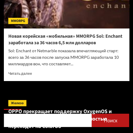
MMORPG
Новая корейская «мобильная» MMORPG Sol: Enchant
заработала за 36 часов 6,5 млн долларов
Sol: Enchant от Netmarble показала впечатляющий старт:
всего за 36 часов после запуска MMORPG заработала 10
миллиардов вон, что составляет...
Прочитать
Читать далее
больше
о
Новая
корейская
Поиск
«мобильная»
Железо
MMORPG
OPPO прекращает поддержку OxygenOS и
Sol:
Realme UI — OnePlus и realme полностью
Enchant
Поиск
заработала
переходят на ColorOS
за