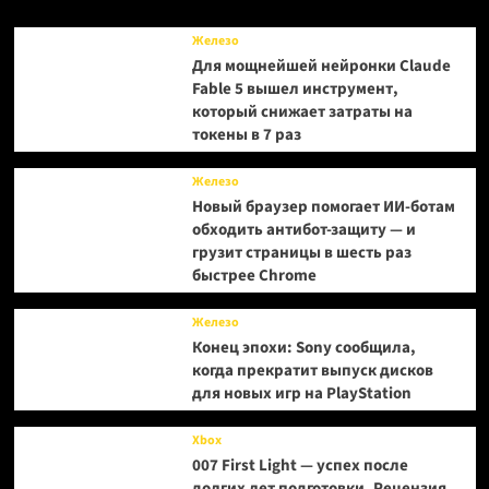
36
часов
Железо
6,5
Для мощнейшей нейронки Claude
млн
Fable 5 вышел инструмент,
долларов
который снижает затраты на
токены в 7 раз
Железо
Новый браузер помогает ИИ-ботам
обходить антибот-защиту — и
грузит страницы в шесть раз
быстрее Chrome
Железо
Конец эпохи: Sony сообщила,
когда прекратит выпуск дисков
для новых игр на PlayStation
Xbox
007 First Light — успех после
долгих лет подготовки. Рецензия