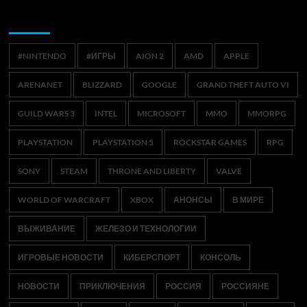
Метки
#NINTENDO
#ИГРЫ
AION 2
AMD
APPLE
ARENANET
BLIZZARD
GOOGLE
GRAND THEFT AUTO VI
GUILD WARS 3
INTEL
MICROSOFT
MMO
MMORPG
PLAYSTATION
PLAYSTATION 5
ROCKSTAR GAMES
RPG
SONY
STEAM
THRONE AND LIBERTY
VALVE
WORLD OF WARCRAFT
XBOX
АНОНСЫ
В МИРЕ
ВЫЖИВАНИЕ
ЖЕЛЕЗО И ТЕХНОЛОГИИ
ИГРОВЫЕ НОВОСТИ
КИБЕРСПОРТ
КОНСОЛЬ
НОВОСТИ
ПРИКЛЮЧЕНИЯ
РОССИЯ
РОССИЯНЕ