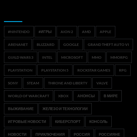
Метки
#NINTENDO
#ИГРЫ
AION 2
AMD
APPLE
ARENANET
BLIZZARD
GOOGLE
GRAND THEFT AUTO VI
GUILD WARS 3
INTEL
MICROSOFT
MMO
MMORPG
PLAYSTATION
PLAYSTATION 5
ROCKSTAR GAMES
RPG
SONY
STEAM
THRONE AND LIBERTY
VALVE
WORLD OF WARCRAFT
XBOX
АНОНСЫ
В МИРЕ
ВЫЖИВАНИЕ
ЖЕЛЕЗО И ТЕХНОЛОГИИ
ИГРОВЫЕ НОВОСТИ
КИБЕРСПОРТ
КОНСОЛЬ
НОВОСТИ
ПРИКЛЮЧЕНИЯ
РОССИЯ
РОССИЯНЕ