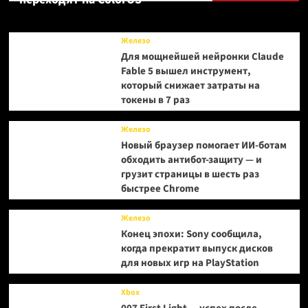
будущее
Железо
Для мощнейшей нейронки Claude
Fable 5 вышел инструмент,
который снижает затраты на
токены в 7 раз
Железо
Новый браузер помогает ИИ-ботам
обходить антибот-защиту — и
грузит страницы в шесть раз
быстрее Chrome
Железо
Конец эпохи: Sony сообщила,
когда прекратит выпуск дисков
для новых игр на PlayStation
Xbox