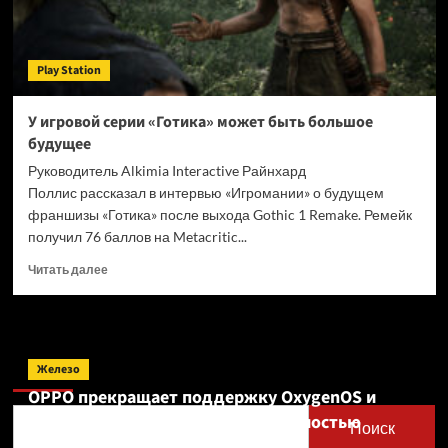
Play Station
У игровой серии «Готика» может быть большое
будущее
Руководитель Alkimia Interactive Райнхард
Поллис рассказал в интервью «Игромании» о будущем
франшизы «Готика» после выхода Gothic 1 Remake. Ремейк
получил 76 баллов на Metacritic...
Прочитать
Читать далее
больше
о
У
игровой
Поиск
серии
Железо
«Готика»
OPPO прекращает поддержку OxygenOS и
может
Realme UI — OnePlus и realme полностью
быть
Поиск
большое
переходят на ColorOS