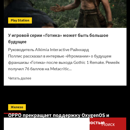
Play Station
У игровой серии «Готика» может быть большое
будущее
Руководитель Alkimia Interactive Райнхард
Поллис рассказал в интервью «Игромании» о будущем
франшизы «Готика» после выхода Gothic 1 Remake. Ремейк
получил 76 баллов на Metacritic...
Прочитать
Читать далее
больше
о
У
игровой
Поиск
серии
Железо
«Готика»
OPPO прекращает поддержку OxygenOS и
может
Realme UI — OnePlus и realme полностью
быть
Поиск
большое
переходят на ColorOS