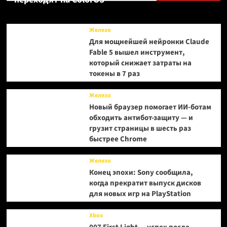
будущее
Железо
Для мощнейшей нейронки Claude
Fable 5 вышел инструмент,
который снижает затраты на
токены в 7 раз
Железо
Новый браузер помогает ИИ-ботам
обходить антибот-защиту — и
грузит страницы в шесть раз
быстрее Chrome
Железо
Конец эпохи: Sony сообщила,
когда прекратит выпуск дисков
для новых игр на PlayStation
Xbox