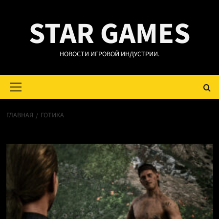
Перейти
STAR GAMES
к
содержимому
НОВОСТИ ИГРОВОЙ ИНДУСТРИИ.
Основное
меню
ГЛАВНАЯ
ГОТИКА
Готика