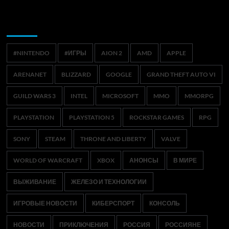
Метки
#NINTENDO
#ИГРЫ
AION 2
AMD
APPLE
ARENANET
BLIZZARD
GOOGLE
GRAND THEFT AUTO VI
GUILD WARS 3
INTEL
MICROSOFT
MMO
MMORPG
PLAYSTATION
PLAYSTATION 5
ROCKSTAR GAMES
RPG
SONY
STEAM
THRONE AND LIBERTY
VALVE
WORLD OF WARCRAFT
XBOX
АНОНСЫ
В МИРЕ
ВЫЖИВАНИЕ
ЖЕЛЕЗО И ТЕХНОЛОГИИ
ИГРОВЫЕ НОВОСТИ
КИБЕРСПОРТ
КОНСОЛЬ
НОВОСТИ
ПРИКЛЮЧЕНИЯ
РОССИЯ
РОССИЯНЕ