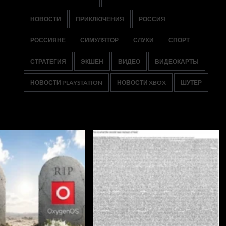
НОВОСТИ
ПРИКЛЮЧЕНИЯ
РОССИЯ
РОССИЯНЕ
СИМУЛЯТОР
СЛУХИ
СПОРТ
СТРАТЕГИЯ
ЭКШЕН
ВИДЕО
ВИДЕОКАРТЫ
НОВОСТИ PLAYSTATION
НОВОСТИ XBOX
ШУТЕР