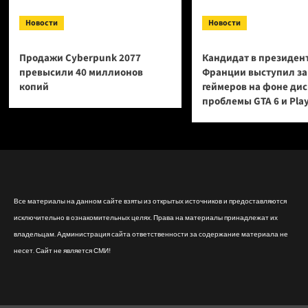
Новости
Новости
Продажи Cyberpunk 2077
Кандидат в президен
превысили 40 миллионов
Франции выступил за
копий
геймеров на фоне ди
проблемы GTA 6 и Pla
Все материалы на данном сайте взяты из открытых источников и предоставляются
исключительно в ознакомительных целях. Права на материалы принадлежат их
владельцам. Администрация сайта ответственности за содержание материала не
несет. Сайт не является СМИ!