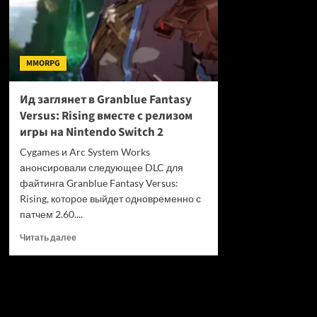
MMORPG
Ид заглянет в Granblue Fantasy
Versus: Rising вместе с релизом
игры на Nintendo Switch 2
Cygames и Arc System Works
анонсировали следующее DLC для
файтинга Granblue Fantasy Versus:
Rising, которое выйдет одновременно с
патчем 2.60....
Прочитать
Читать далее
больше
о
Ид
заглянет
в
Granblue