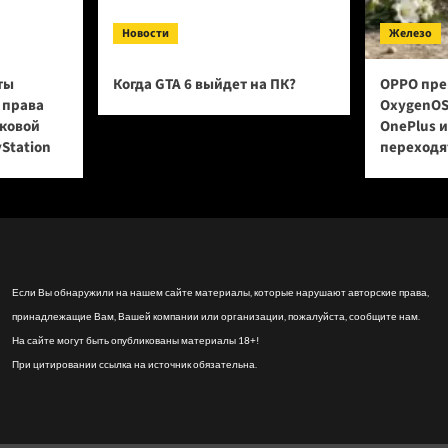
Новости
Железо
ты
Когда GTA 6 выйдет на ПК?
OPPO пре
 права
OxygenOS
сковой
OnePlus 
yStation
переходят
Если Вы обнаружили на нашем сайте материалы, которые нарушают авторские права,
принадлежащие Вам, Вашей компании или организации, пожалуйста, сообщите нам.
На сайте могут быть опубликованы материалы 18+!
При цитировании ссылка на источник обязательна.