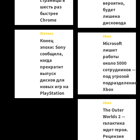
страницы в
вероятно,
шесть раз
будет
быстрее
лишена
Chrome
дисковода
Железо
Xbox
Конец
Microsoft
эпохи: Sony
лишит
сообщила,
работы
когда
около 5000
прекратит
сотрудников —
выпуск
под угрозой
дисков для
подразделение
новых игр на
Xbox
PlayStation
Xbox
The Outer
Worlds 2 —
галактика
ждет героя.
Рецензия