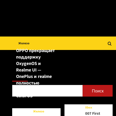
Железо
OPPO прекращает
поддержку
OxygenOS и
Realme UI —
Поиск
OnePlus и realme
полностью
переходят на
Поиск
ColorOS
Xbox
Железо
007 First