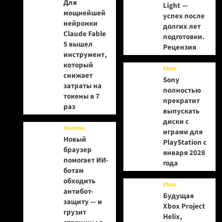
Для
Light —
мощнейшей
успех после
нейронки
долгих лет
Claude Fable
подготовки.
5 вышел
Рецензия
инструмент,
который
Xbox
снижает
Sony
затраты на
полностью
токены в 7
прекратит
раз
выпускать
диски с
Железо
играми для
Новый
PlayStation с
браузер
января 2028
помогает ИИ-
года
ботам
обходить
Xbox
антибот-
Будущая
защиту — и
Xbox Project
грузит
Helix,