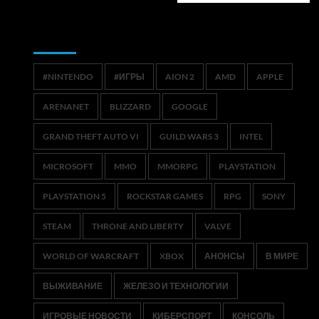
Метки
#NINTENDO
#ИГРЫ
AION 2
AMD
APPLE
ARENANET
BLIZZARD
GOOGLE
GRAND THEFT AUTO VI
GUILD WARS 3
INTEL
MICROSOFT
MMO
MMORPG
PLAYSTATION
PLAYSTATION 5
ROCKSTAR GAMES
RPG
SONY
STEAM
THRONE AND LIBERTY
VALVE
WORLD OF WARCRAFT
XBOX
АНОНСЫ
В МИРЕ
ВЫЖИВАНИЕ
ЖЕЛЕЗО И ТЕХНОЛОГИИ
ИГРОВЫЕ НОВОСТИ
КИБЕРСПОРТ
КОНСОЛЬ