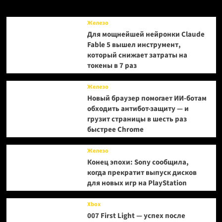
и
билды
Железо
Для мощнейшей нейронки Claude
Fable 5 вышел инструмент,
который снижает затраты на
токены в 7 раз
Железо
Новый браузер помогает ИИ-ботам
обходить антибот-защиту — и
грузит страницы в шесть раз
быстрее Chrome
Железо
Конец эпохи: Sony сообщила,
когда прекратит выпуск дисков
для новых игр на PlayStation
Xbox
007 First Light — успех после