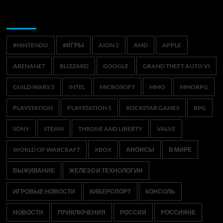
Метки
#NINTENDO
#ИГРЫ
AION 2
AMD
APPLE
ARENANET
BLIZZARD
GOOGLE
GRAND THEFT AUTO VI
GUILD WARS 3
INTEL
MICROSOFT
MMO
MMORPG
PLAYSTATION
PLAYSTATION 5
ROCKSTAR GAMES
RPG
SONY
STEAM
THRONE AND LIBERTY
VALVE
WORLD OF WARCRAFT
XBOX
АНОНСЫ
В МИРЕ
ВЫЖИВАНИЕ
ЖЕЛЕЗО И ТЕХНОЛОГИИ
ИГРОВЫЕ НОВОСТИ
КИБЕРСПОРТ
КОНСОЛЬ
НОВОСТИ
ПРИКЛЮЧЕНИЯ
РОССИЯ
РОССИЯНЕ