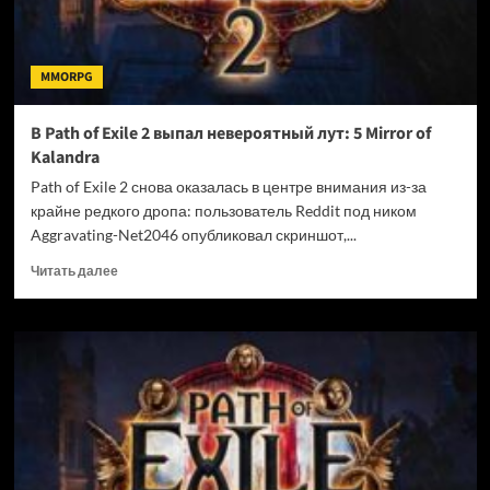
MMORPG
В Path of Exile 2 выпал невероятный лут: 5 Mirror of
Kalandra
Path of Exile 2 снова оказалась в центре внимания из-за
крайне редкого дропа: пользователь Reddit под ником
Aggravating-Net2046 опубликовал скриншот,...
Прочитать
Читать далее
больше
о
В
Path
of
Exile
2
выпал
невероятный
лут: