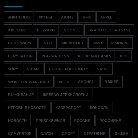
Метки
#NINTENDO
#ИГРЫ
AION 2
AMD
APPLE
ARENANET
BLIZZARD
GOOGLE
GRAND THEFT AUTO VI
GUILD WARS 3
INTEL
MICROSOFT
MMO
MMORPG
PLAYSTATION
PLAYSTATION 5
ROCKSTAR GAMES
RPG
SONY
STEAM
THRONE AND LIBERTY
VALVE
WORLD OF WARCRAFT
XBOX
АНОНСЫ
В МИРЕ
ВЫЖИВАНИЕ
ЖЕЛЕЗО И ТЕХНОЛОГИИ
ИГРОВЫЕ НОВОСТИ
КИБЕРСПОРТ
КОНСОЛЬ
НОВОСТИ
ПРИКЛЮЧЕНИЯ
РОССИЯ
РОССИЯНЕ
СИМУЛЯТОР
СЛУХИ
СПОРТ
СТРАТЕГИЯ
ЭКШЕН