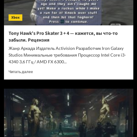
Xbox
Tony Hawk’s Pro Skater 3 + 4 — кажется, вы что-то
забыли. Рецензия
Жанр Аркада Издатель Activision Разработчик Iron Galaxy
Studios Минимальные требования Процессор Intel Core i3-
4340 3,6 ГГц / AMD FX 6300...
Прочитать
Читать далее
больше
о
Tony
Hawk’s
Pro
Skater
3
+
4
—
кажется,