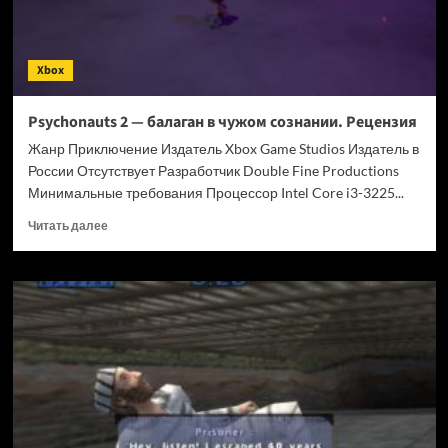
Xbox
Psychonauts 2 — балаган в чужом сознании. Рецензия
Жанр Приключение Издатель Xbox Game Studios Издатель в
России Отсутствует Разработчик Double Fine Productions
Минимальные требования Процессор Intel Core i3-3225...
Прочитать
Читать далее
больше
о
Psychonauts
2
—
балаган
в
чужом
сознании.
Рецензия