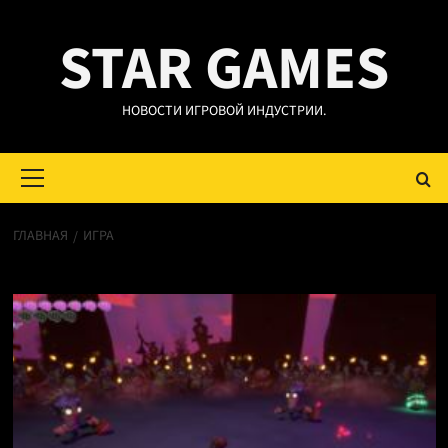
Перейти
STAR GAMES
к
содержимому
НОВОСТИ ИГРОВОЙ ИНДУСТРИИ.
Основное
меню
ГЛАВНАЯ
ИГРА
игра