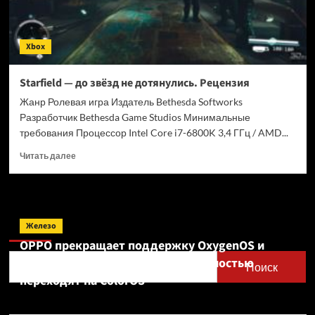
вы
что-
то
Xbox
забыли.
Рецензия
Starfield — до звёзд не дотянулись. Рецензия
Жанр Ролевая игра Издатель Bethesda Softworks
Разработчик Bethesda Game Studios Минимальные
требования Процессор Intel Core i7-6800K 3,4 ГГц / AMD...
Прочитать
Читать далее
больше
о
Starfield
—
Поиск
до
Железо
звёзд
OPPO прекращает поддержку OxygenOS и
не
Realme UI — OnePlus и realme полностью
дотянулись.
Поиск
Рецензия
переходят на ColorOS