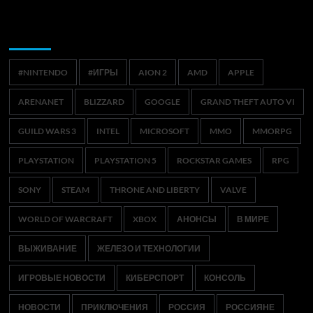
Метки
#NINTENDO
#ИГРЫ
AION 2
AMD
APPLE
ARENANET
BLIZZARD
GOOGLE
GRAND THEFT AUTO VI
GUILD WARS 3
INTEL
MICROSOFT
MMO
MMORPG
PLAYSTATION
PLAYSTATION 5
ROCKSTAR GAMES
RPG
SONY
STEAM
THRONE AND LIBERTY
VALVE
WORLD OF WARCRAFT
XBOX
АНОНСЫ
В МИРЕ
ВЫЖИВАНИЕ
ЖЕЛЕЗО И ТЕХНОЛОГИИ
ИГРОВЫЕ НОВОСТИ
КИБЕРСПОРТ
КОНСОЛЬ
НОВОСТИ
ПРИКЛЮЧЕНИЯ
РОССИЯ
РОССИЯНЕ