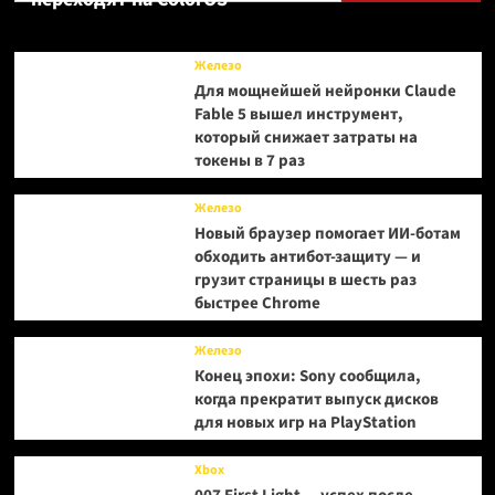
Wemade,
выкупив
долю
Железо
основателя
Для мощнейшей нейронки Claude
Fable 5 вышел инструмент,
который снижает затраты на
токены в 7 раз
Железо
Новый браузер помогает ИИ-ботам
обходить антибот-защиту — и
грузит страницы в шесть раз
быстрее Chrome
Железо
Конец эпохи: Sony сообщила,
когда прекратит выпуск дисков
для новых игр на PlayStation
Xbox