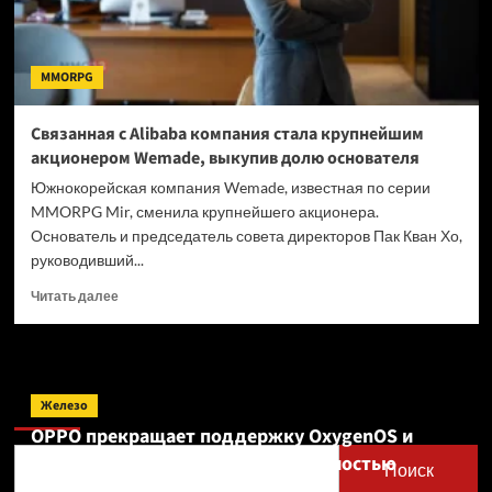
MMORPG
Связанная с Alibaba компания стала крупнейшим
акционером Wemade, выкупив долю основателя
Южнокорейская компания Wemade, известная по серии
MMORPG Mir, сменила крупнейшего акционера.
Основатель и председатель совета директоров Пак Кван Хо,
руководивший...
Прочитать
Читать далее
больше
о
Связанная
с
Поиск
Alibaba
Железо
компания
OPPO прекращает поддержку OxygenOS и
стала
Realme UI — OnePlus и realme полностью
крупнейшим
Поиск
акционером
переходят на ColorOS