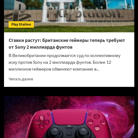
Play Station
Ставки растут: британские геймеры теперь требуют
от Sony 2 миллиарда фунтов
В Великобритании продолжается суд по коллективному
иску против Sony на 2 миллиарда фунтов. Более 12
миллионов геймеров обвиняют компанию в...
Прочитать
Читать далее
больше
о
Ставки
растут:
британские
геймеры
теперь
требуют
от
Sony