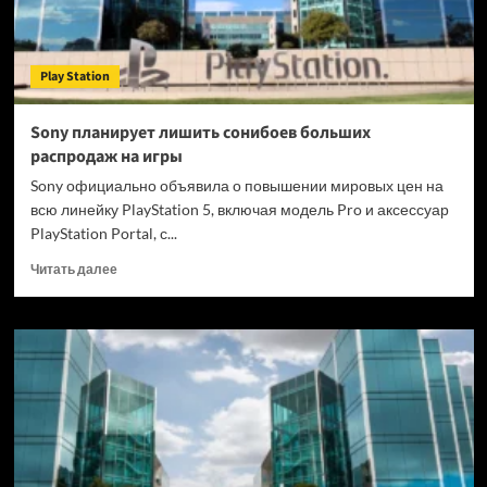
Play Station
Sony планирует лишить сонибоев больших
распродаж на игры
Sony официально объявила о повышении мировых цен на
всю линейку PlayStation 5, включая модель Pro и аксессуар
PlayStation Portal, с...
Прочитать
Читать далее
больше
о
Sony
планирует
лишить
сонибоев
больших
распродаж
на
игры