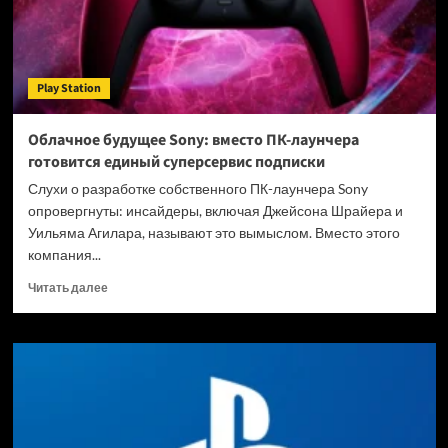
2
миллиарда
фунтов
Play Station
Облачное будущее Sony: вместо ПК-лаунчера
готовится единый суперсервис подписки
Слухи о разработке собственного ПК-лаунчера Sony
опровергнуты: инсайдеры, включая Джейсона Шрайера и
Уильяма Агилара, называют это вымыслом. Вместо этого
компания...
Прочитать
Читать далее
больше
о
Облачное
будущее
Sony:
вместо
ПК-
лаунчера