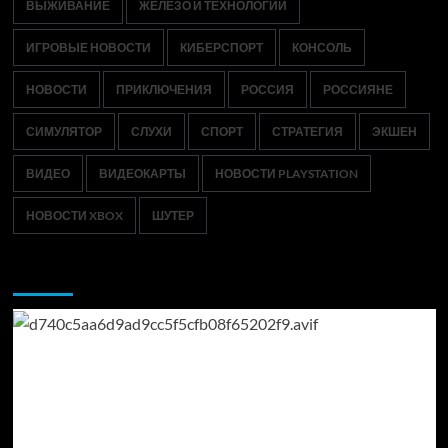
ВЫЖИВАНИЕ
ЖЕЛЕЗО И ТЕХНОЛОГИИ
ИГРОВЫЕ НОВОСТИ
КИБЕРСПОРТ
КОНСОЛЬ
НОВОСТИ
ПРИКЛЮЧЕНИЯ
РОССИЯ
РОССИЯНЕ
СИМУЛЯТОР
СЛУХИ
СПОРТ
СТРАТЕГИЯ
ЭКШЕН
ВИДЕО
ВИДЕОКАРТЫ
НОВОСТИ PLAYSTATION
НОВОСТИ XBOX
ШУТЕР
Возможно, вы пропустили: