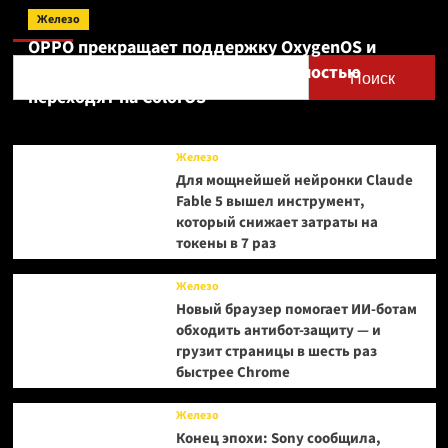
Поиск
что
Железо
не планирует
OPPO прекращает поддержку OxygenOS и
повышать
Realme UI — OnePlus и realme полностью
стоимость
Поиск
Switch
переходят на ColorOS
2,
несмотря
на дефицит
Железо
ОЗУ
Для мощнейшей нейронки Claude
Fable 5 вышел инструмент,
который снижает затраты на
токены в 7 раз
Железо
Новый браузер помогает ИИ-ботам
обходить антибот-защиту — и
грузит страницы в шесть раз
быстрее Chrome
Железо
Конец эпохи: Sony сообщила,