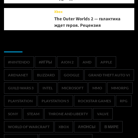
Xbox
The Outer Worlds 2 — галактика
ждет героя. Рецензия
Метки
#NINTENDO
#ИГРЫ
AION 2
AMD
APPLE
ARENANET
BLIZZARD
GOOGLE
GRAND THEFT AUTO VI
GUILD WARS 3
INTEL
MICROSOFT
MMO
MMORPG
PLAYSTATION
PLAYSTATION 5
ROCKSTAR GAMES
RPG
SONY
STEAM
THRONE AND LIBERTY
VALVE
WORLD OF WARCRAFT
XBOX
АНОНСЫ
В МИРЕ