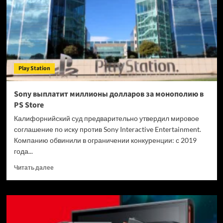
без
PC
игры
Sony
не
заработают
солидных
Play Station
денег
Sony выплатит миллионы долларов за монополию в
PS Store
Калифорнийский суд предварительно утвердил мировое
соглашение по иску против Sony Interactive Entertainment.
Компанию обвинили в ограничении конкуренции: с 2019
года...
Прочитать
Читать далее
больше
о
Sony
выплатит
миллионы
долларов