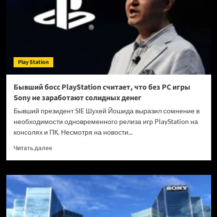
PlayStation
Store
Play Station
Бывший босс PlayStation считает, что без PC игры
Sony не заработают солидных денег
Бывший президент SIE Шухей Йошида выразил сомнение в
необходимости одновременного релиза игр PlayStation на
консолях и ПК. Несмотря на новости...
Прочитать
Читать далее
больше
о
Бывший
босс
PlayStation
считает,
что