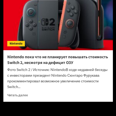
за
монополию
в
PS
Store
Nintendo
Nintendo пока что не планирует повышать стоимость
Switch 2, несмотря на дефицит ОЗУ
Фото Switch 2 / Источник: NintendoВ ходе недавней беседы
с инвесторами президент Nintendo Сюнтаро Фурукава
прокомментировал возможное увеличение стоимости
Switch...
Прочитать
Читать далее
больше
о
Nintendo
пока