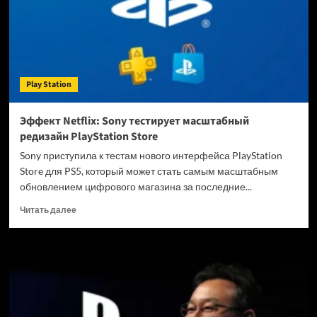
готовится
единый
суперсервис
подписки
Play Station
Эффект Netflix: Sony тестирует масштабный
редизайн PlayStation Store
Sony приступила к тестам нового интерфейса PlayStation
Store для PS5, который может стать самым масштабным
обновлением цифрового магазина за последние...
Прочитать
Читать далее
больше
о
Эффект
Netflix:
Sony
тестирует
масштабный
редизайн