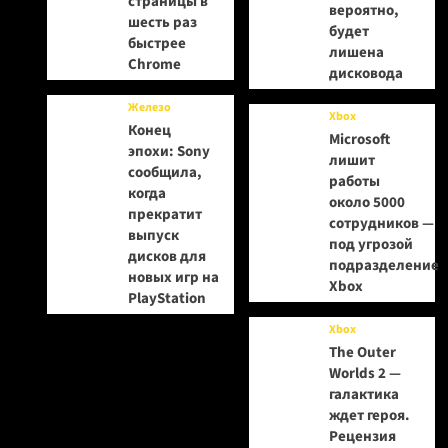
страницы в
вероятно,
шесть раз
будет
быстрее
лишена
Chrome
дисковода
Железо
Xbox
Конец
Microsoft
эпохи: Sony
лишит
сообщила,
работы
когда
около 5000
прекратит
сотрудников —
выпуск
под угрозой
дисков для
подразделение
новых игр на
Xbox
PlayStation
Xbox
The Outer
Worlds 2 —
галактика
ждет героя.
Рецензия