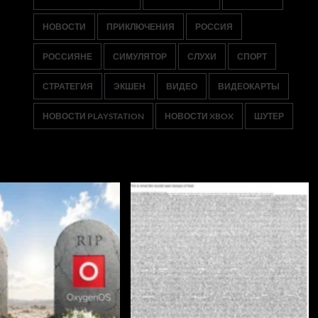
НОВОСТИ
ПРИКЛЮЧЕНИЯ
РОССИЯ
РОССИЯНЕ
СИМУЛЯТОР
СЛУХИ
СПОРТ
СТРАТЕГИЯ
ЭКШЕН
ВИДЕО
ВИДЕОКАРТЫ
НОВОСТИ PLAYSTATION
НОВОСТИ XBOX
ШУТЕР