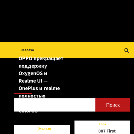
Железо
OPPO прекращает
поддержку
OxygenOS и
Realme UI —
Поиск
OnePlus и realme
полностью
переходят на
Поиск
ColorOS
Xbox
Железо
007 First