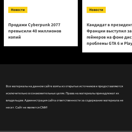
Новости
Новости
Продажи Cyberpunk 2077
Кандидат в президен
превысили 40 миллионов
Франции выступил за
копий
геймеров на фоне ди
проблемы GTA 6 и Pla
Все материалы на данном сайте взяты из открытых источников и предоставляются
исключительно в ознакомительных целях. Права на материалы принадлежат их
владельцам. Администрация сайта ответственности за содержание материала не
несет. Сайт не является СМИ!