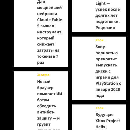
Для
Light —
мощнейшей
успех после
нейронки
долгих лет
Claude Fable
подготовки.
5 вышел
Рецензия
инструмент,
который
Xbox
снижает
Sony
затраты на
полностью
токены в 7
прекратит
раз
выпускать
диски с
Железо
играми для
Новый
PlayStation с
браузер
января 2028
помогает ИИ-
года
ботам
обходить
Xbox
антибот-
Будущая
защиту — и
Xbox Project
грузит
Helix,