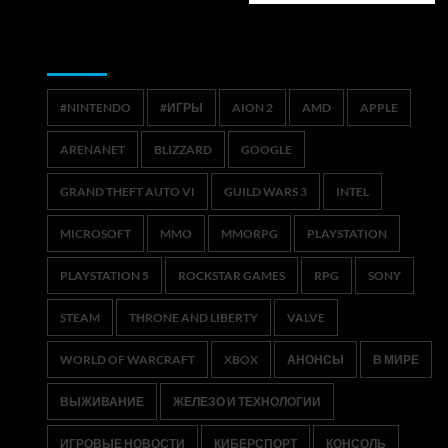
Метки
#NINTENDO
#ИГРЫ
AION 2
AMD
APPLE
ARENANET
BLIZZARD
GOOGLE
GRAND THEFT AUTO VI
GUILD WARS 3
INTEL
MICROSOFT
MMO
MMORPG
PLAYSTATION
PLAYSTATION 5
ROCKSTAR GAMES
RPG
SONY
STEAM
THRONE AND LIBERTY
VALVE
WORLD OF WARCRAFT
XBOX
АНОНСЫ
В МИРЕ
ВЫЖИВАНИЕ
ЖЕЛЕЗО И ТЕХНОЛОГИИ
ИГРОВЫЕ НОВОСТИ
КИБЕРСПОРТ
КОНСОЛЬ