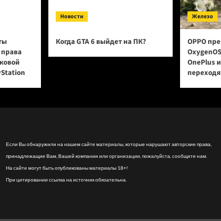
Новости
Железо
ты
Когда GTA 6 выйдет на ПК?
OPPO пре
 права
OxygenOS
сковой
OnePlus 
yStation
переходят
Если Вы обнаружили на нашем сайте материалы, которые нарушают авторские права,
принадлежащие Вам, Вашей компании или организации, пожалуйста, сообщите нам.
На сайте могут быть опубликованы материалы 18+!
При цитировании ссылка на источник обязательна.