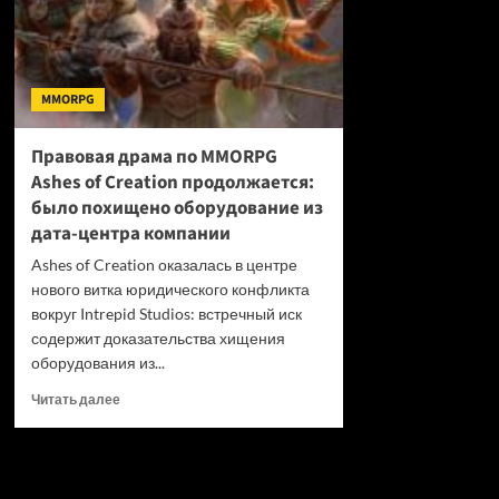
MMORPG
Правовая драма по MMORPG
Ashes of Creation продолжается:
было похищено оборудование из
дата-центра компании
Ashes of Creation оказалась в центре
нового витка юридического конфликта
вокруг Intrepid Studios: встречный иск
содержит доказательства хищения
оборудования из...
Прочитать
Читать далее
больше
о
Правовая
драма