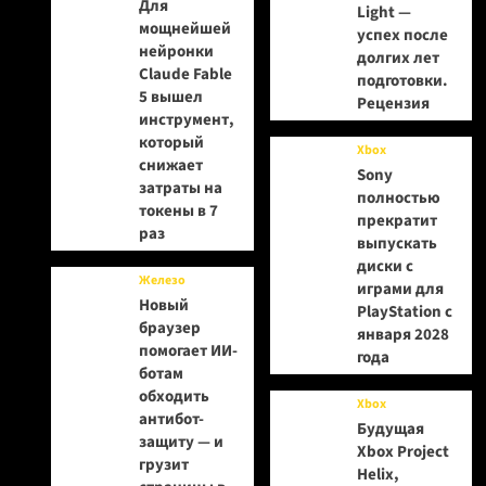
Для
Light —
мощнейшей
успех после
нейронки
долгих лет
Claude Fable
подготовки.
5 вышел
Рецензия
инструмент,
который
Xbox
снижает
Sony
затраты на
полностью
токены в 7
прекратит
раз
выпускать
диски с
Железо
играми для
Новый
PlayStation с
браузер
января 2028
помогает ИИ-
года
ботам
обходить
Xbox
антибот-
Будущая
защиту — и
Xbox Project
грузит
Helix,