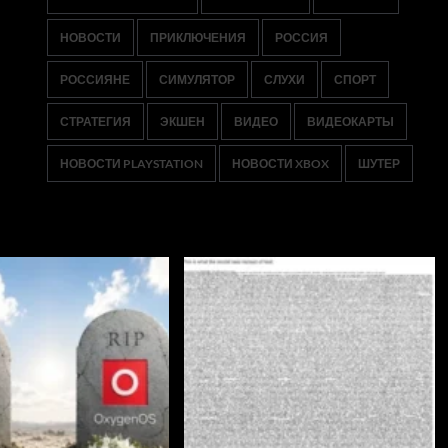
НОВОСТИ
ПРИКЛЮЧЕНИЯ
РОССИЯ
РОССИЯНЕ
СИМУЛЯТОР
СЛУХИ
СПОРТ
СТРАТЕГИЯ
ЭКШЕН
ВИДЕО
ВИДЕОКАРТЫ
НОВОСТИ PLAYSTATION
НОВОСТИ XBOX
ШУТЕР