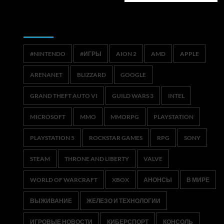
Метки
#NINTENDO
#ИГРЫ
AION 2
AMD
APPLE
ARENANET
BLIZZARD
GOOGLE
GRAND THEFT AUTO VI
GUILD WARS 3
INTEL
MICROSOFT
MMO
MMORPG
PLAYSTATION
PLAYSTATION 5
ROCKSTAR GAMES
RPG
SONY
STEAM
THRONE AND LIBERTY
VALVE
WORLD OF WARCRAFT
XBOX
АНОНСЫ
В МИРЕ
ВЫЖИВАНИЕ
ЖЕЛЕЗО И ТЕХНОЛОГИИ
ИГРОВЫЕ НОВОСТИ
КИБЕРСПОРТ
КОНСОЛЬ