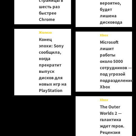
страницы в
вероятно,
шесть раз
будет
быстрее
лишена
Chrome
дисковода
Железо
Xbox
Конец
Microsoft
эпохи: Sony
лишит
сообщила,
работы
когда
около 5000
прекратит
сотрудников —
выпуск
под угрозой
дисков для
подразделение
новых игр на
Xbox
PlayStation
Xbox
The Outer
Worlds 2 —
галактика
ждет героя.
Рецензия