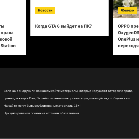
Новости
Железо
ты
Когда GTA 6 выйдет на ПК?
OPPO пре
 права
OxygenOS
сковой
OnePlus 
yStation
переходят
Если Вы обнаружили на нашем сайте материалы, которые нарушают авторские права,
принадлежащие Вам, Вашей компании или организации, пожалуйста, сообщите нам.
На сайте могут быть опубликованы материалы 18+!
При цитировании ссылка на источник обязательна.