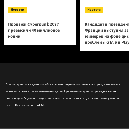
Новости
Новости
Продажи Cyberpunk 2077
Кандидат в президен
превысили 40 миллионов
Франции выступил за
копий
геймеров на фоне ди
проблемы GTA 6 и Pla
Все материалы на данном сайте взяты из открытых источников и предоставляются
исключительно в ознакомительных целях. Права на материалы принадлежат их
владельцам. Администрация сайта ответственности за содержание материала не
несет. Сайт не является СМИ!