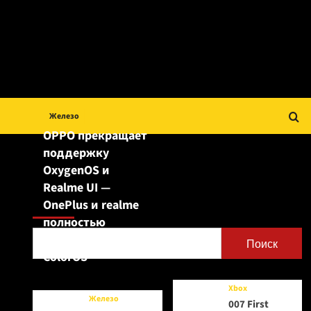
Железо
OPPO прекращает
поддержку
OxygenOS и
Realme UI —
Поиск
OnePlus и realme
полностью
переходят на
Поиск
ColorOS
Xbox
Железо
007 First