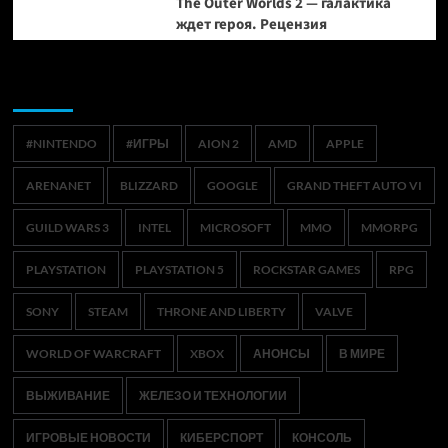
The Outer Worlds 2 — галактика
ждет героя. Рецензия
Метки
#NINTENDO
#ИГРЫ
AION 2
AMD
APPLE
ARENANET
BLIZZARD
GOOGLE
GRAND THEFT AUTO VI
GUILD WARS 3
INTEL
MICROSOFT
MMO
MMORPG
PLAYSTATION
PLAYSTATION 5
ROCKSTAR GAMES
RPG
SONY
STEAM
THRONE AND LIBERTY
VALVE
WORLD OF WARCRAFT
XBOX
АНОНСЫ
В МИРЕ
ВЫЖИВАНИЕ
ЖЕЛЕЗО И ТЕХНОЛОГИИ
ИГРОВЫЕ НОВОСТИ
КИБЕРСПОРТ
КОНСОЛЬ