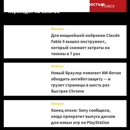
Realme UI — OnePlus и realme полностью
всему
Поиск
миру
переходят на ColorOS
на
русском
языке
Железо
Для мощнейшей нейронки Claude
Fable 5 вышел инструмент,
который снижает затраты на
токены в 7 раз
Железо
Новый браузер помогает ИИ-ботам
обходить антибот-защиту — и
грузит страницы в шесть раз
быстрее Chrome
Железо
Конец эпохи: Sony сообщила,
когда прекратит выпуск дисков
для новых игр на PlayStation