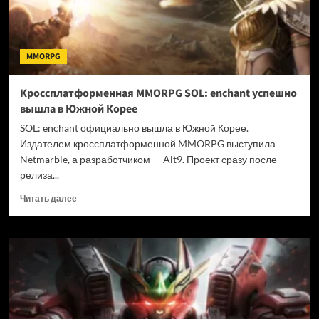
MMORPG
Кроссплатформенная MMORPG SOL: enchant успешно
вышла в Южной Корее
SOL: enchant официально вышла в Южной Корее.
Издателем кроссплатформенной MMORPG выступила
Netmarble, а разработчиком — Alt9. Проект сразу после
релиза...
Прочитать
Читать далее
больше
о
Кроссплатформенная
MMORPG
SOL:
enchant
успешно
вышла
в