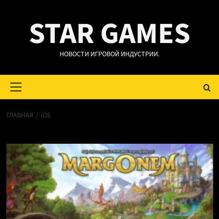
Перейти
STAR GAMES
к
содержимому
НОВОСТИ ИГРОВОЙ ИНДУСТРИИ.
Основное
меню
ГЛАВНАЯ
IOS
iOS