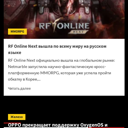
Южной
Корее
MMORPG
RF Online Next вышла по всему миру на русском
языке
RF Online Next официально вышла на глобальном рынке:
Netmarble запустила научно-фантастическую кросс-
платформенную MMORPG, которая уже успела пройти
обкатку в Корее,...
Прочитать
Читать далее
больше
о
RF
Online
Поиск
Next
Железо
вышла
OPPO прекращает поддержку OxygenOS и
по