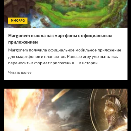
MMORPG
Margonem вышла на смартфоны с официальным
приложением
Margonem получила официальное мобильное приложение
для смартфонов и планшетов. Раньше игру уже пытались
переносить в формат приложения — в истории...
Прочитать
Читать далее
больше
о
Margonem
вышла
на
смартфоны
с
официальным
приложением