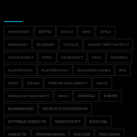
Метки
#NINTENDO
#ИГРЫ
AION 2
AMD
APPLE
ARENANET
BLIZZARD
GOOGLE
GRAND THEFT AUTO VI
GUILD WARS 3
INTEL
MICROSOFT
MMO
MMORPG
PLAYSTATION
PLAYSTATION 5
ROCKSTAR GAMES
RPG
SONY
STEAM
THRONE AND LIBERTY
VALVE
WORLD OF WARCRAFT
XBOX
АНОНСЫ
В МИРЕ
ВЫЖИВАНИЕ
ЖЕЛЕЗО И ТЕХНОЛОГИИ
ИГРОВЫЕ НОВОСТИ
КИБЕРСПОРТ
КОНСОЛЬ
НОВОСТИ
ПРИКЛЮЧЕНИЯ
РОССИЯ
РОССИЯНЕ