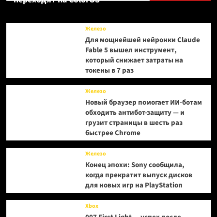
по
киберспорту:
выжидает
Железо
момента
Для мощнейшей нейронки Claude
Fable 5 вышел инструмент,
который снижает затраты на
токены в 7 раз
Железо
Новый браузер помогает ИИ-ботам
обходить антибот-защиту — и
грузит страницы в шесть раз
быстрее Chrome
Железо
Конец эпохи: Sony сообщила,
когда прекратит выпуск дисков
для новых игр на PlayStation
Xbox