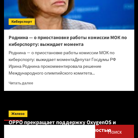
Киберспорт
Роднина — о приостановке работы комиссии МОК по
киберспорту: выжидает момента
Роднина — о приостановке работы комиссии МОК по
киберспорту: выжидает моментаДепутат Госдумы РФ
Ирина Роднина прокомментировала решение
Международного олимпийского комитета...
Прочитать
Читать далее
больше
о
Роднина
—
Поиск
о
Железо
приостановке
OPPO прекращает поддержку OxygenOS и
работы
Realme UI — OnePlus и realme полностью
комиссии
Поиск
МОК
переходят на ColorOS