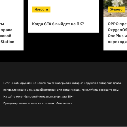
Новости
Железо
ты
Когда GTA 6 выйдет на ПК?
OPPO пре
 права
OxygenOS
сковой
OnePlus 
yStation
переходят
Если Вы обнаружили на нашем сайте материалы, которые нарушают авторские права,
принадлежащие Вам, Вашей компании или организации, пожалуйста, сообщите нам.
На сайте могут быть опубликованы материалы 18+!
При цитировании ссылка на источник обязательна.