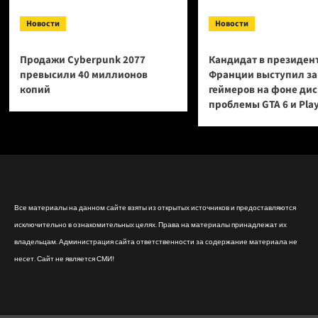
Новости
Новости
Продажи Cyberpunk 2077
Кандидат в президен
превысили 40 миллионов
Франции выступил за
копий
геймеров на фоне ди
проблемы GTA 6 и Pla
Все материалы на данном сайте взяты из открытых источников и предоставляются
исключительно в ознакомительных целях. Права на материалы принадлежат их
владельцам. Администрация сайта ответственности за содержание материала не
несет. Сайт не является СМИ!