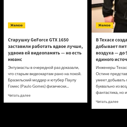
Железо
Железо
Старушку GeForce GTX 1650
В Техасе созд
заставили работать вдвое лучше,
добывает пит
удвоив ей видеопамять — но есть
воздуха — до 
нюанс
единого исто
Энтузиасты в очередной раз доказали,
Инженеры Техасс
что старым видеокартам рано на покой.
Остине представ
Бразильский моддер и ютубер Паулу
умеет добывать 
Гомес (Paulo Gomes) физически...
буквально из воз
фантастика, но и
Прочитать
Читать далее
больше
Проч
Читать далее
о
боль
Старушку
о
GeForce
В
GTX
Теха
1650