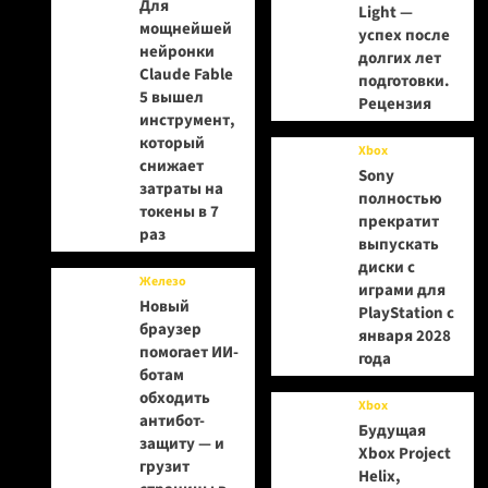
Для
Light —
мощнейшей
успех после
нейронки
долгих лет
Claude Fable
подготовки.
5 вышел
Рецензия
инструмент,
который
Xbox
снижает
Sony
затраты на
полностью
токены в 7
прекратит
раз
выпускать
диски с
Железо
играми для
Новый
PlayStation с
браузер
января 2028
помогает ИИ-
года
ботам
обходить
Xbox
антибот-
Будущая
защиту — и
Xbox Project
грузит
Helix,