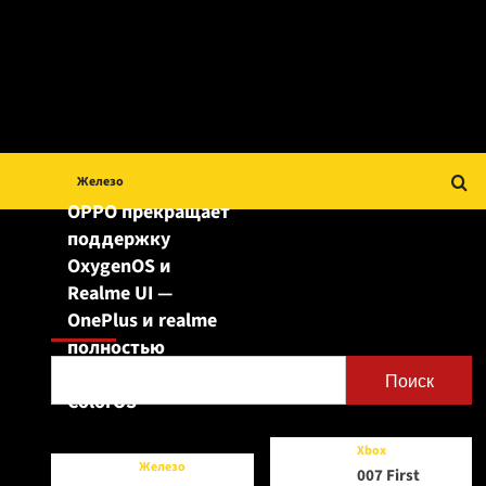
Железо
OPPO прекращает
поддержку
OxygenOS и
Realme UI —
Поиск
OnePlus и realme
полностью
переходят на
Поиск
ColorOS
Xbox
Железо
007 First