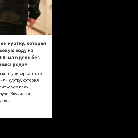
али куртку, которая
ьевую воду из
900 мл в день без
чника рядом
кого университета в
или куртку, которая
питьевую воду
духа. Звучит как
дея...
итать
ше
се