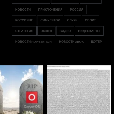
НОВОСТИ
ПРИКЛЮЧЕНИЯ
РОССИЯ
РОССИЯНЕ
СИМУЛЯТОР
СЛУХИ
СПОРТ
СТРАТЕГИЯ
ЭКШЕН
ВИДЕО
ВИДЕОКАРТЫ
НОВОСТИ PLAYSTATION
НОВОСТИ XBOX
ШУТЕР