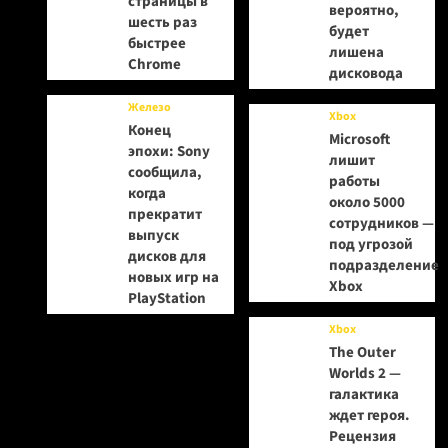
страницы в
вероятно,
шесть раз
будет
быстрее
лишена
Chrome
дисковода
Железо
Xbox
Конец
Microsoft
эпохи: Sony
лишит
сообщила,
работы
когда
около 5000
прекратит
сотрудников —
выпуск
под угрозой
дисков для
подразделение
новых игр на
Xbox
PlayStation
Xbox
The Outer
Worlds 2 —
галактика
ждет героя.
Рецензия