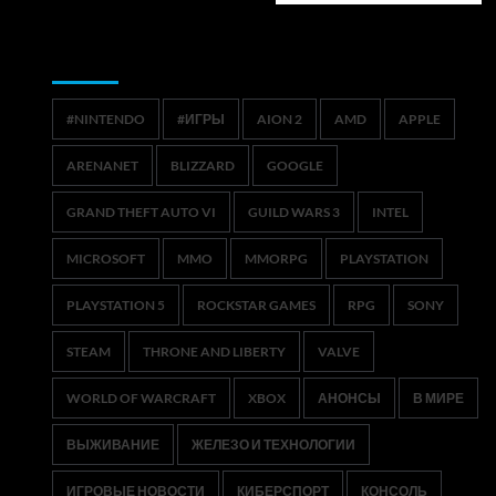
Метки
#NINTENDO
#ИГРЫ
AION 2
AMD
APPLE
ARENANET
BLIZZARD
GOOGLE
GRAND THEFT AUTO VI
GUILD WARS 3
INTEL
MICROSOFT
MMO
MMORPG
PLAYSTATION
PLAYSTATION 5
ROCKSTAR GAMES
RPG
SONY
STEAM
THRONE AND LIBERTY
VALVE
WORLD OF WARCRAFT
XBOX
АНОНСЫ
В МИРЕ
ВЫЖИВАНИЕ
ЖЕЛЕЗО И ТЕХНОЛОГИИ
ИГРОВЫЕ НОВОСТИ
КИБЕРСПОРТ
КОНСОЛЬ