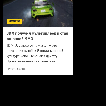
MMORPG
JDM получил мультиплеер и стал
гоночной MMO
JDM: Japanese Drift Master — это
признание в любви Японии, местной
культуре уличных гонок и дрифту.
Проект выполнен как сюжетная...
Прочитать
Читать далее
больше
о
JDM
получил
мультиплеер
и
стал
гоночной