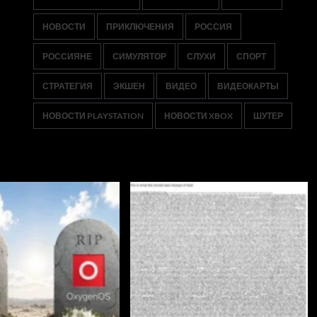
НОВОСТИ
ПРИКЛЮЧЕНИЯ
РОССИЯ
РОССИЯНЕ
СИМУЛЯТОР
СЛУХИ
СПОРТ
СТРАТЕГИЯ
ЭКШЕН
ВИДЕО
ВИДЕОКАРТЫ
НОВОСТИ PLAYSTATION
НОВОСТИ XBOX
ШУТЕР