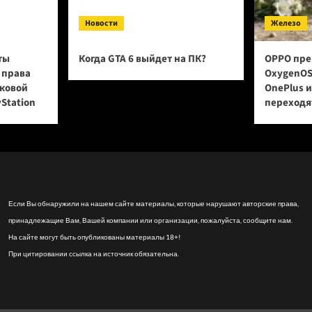
Новости
Железо
ты
Когда GTA 6 выйдет на ПК?
OPPO пре
 права
OxygenOS
сковой
OnePlus 
yStation
переходят
Если Вы обнаружили на нашем сайте материалы, которые нарушают авторские права,
принадлежащие Вам, Вашей компании или организации, пожалуйста, сообщите нам.
На сайте могут быть опубликованы материалы 18+!
При цитировании ссылка на источник обязательна.