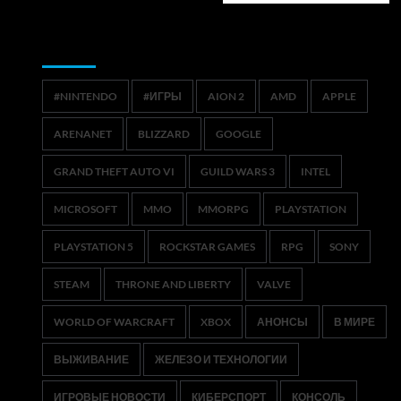
Метки
#NINTENDO
#ИГРЫ
AION 2
AMD
APPLE
ARENANET
BLIZZARD
GOOGLE
GRAND THEFT AUTO VI
GUILD WARS 3
INTEL
MICROSOFT
MMO
MMORPG
PLAYSTATION
PLAYSTATION 5
ROCKSTAR GAMES
RPG
SONY
STEAM
THRONE AND LIBERTY
VALVE
WORLD OF WARCRAFT
XBOX
АНОНСЫ
В МИРЕ
ВЫЖИВАНИЕ
ЖЕЛЕЗО И ТЕХНОЛОГИИ
ИГРОВЫЕ НОВОСТИ
КИБЕРСПОРТ
КОНСОЛЬ