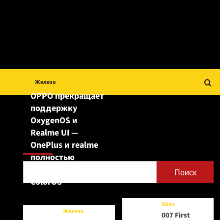
Железо
OPPO прекращает
поддержку
OxygenOS и
Realme UI —
Поиск
OnePlus и realme
полностью
переходят на
Поиск
ColorOS
Xbox
Железо
007 First