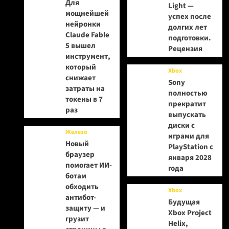
Для
Light —
мощнейшей
успех после
нейронки
долгих лет
Claude Fable
подготовки.
5 вышел
Рецензия
инструмент,
который
Xbox
снижает
Sony
затраты на
полностью
токены в 7
прекратит
раз
выпускать
диски с
Железо
играми для
Новый
PlayStation с
браузер
января 2028
помогает ИИ-
года
ботам
обходить
Xbox
антибот-
Будущая
защиту — и
Xbox Project
грузит
Helix,