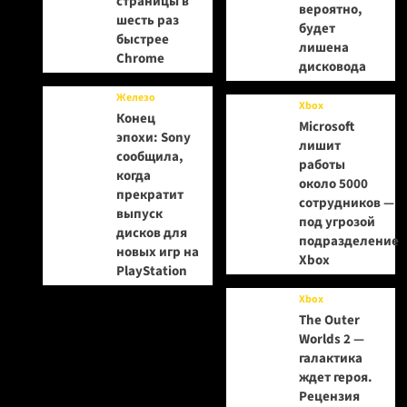
страницы в
вероятно,
шесть раз
будет
быстрее
лишена
Chrome
дисковода
Железо
Xbox
Конец
Microsoft
эпохи: Sony
лишит
сообщила,
работы
когда
около 5000
прекратит
сотрудников —
выпуск
под угрозой
дисков для
подразделение
новых игр на
Xbox
PlayStation
Xbox
The Outer
Worlds 2 —
галактика
ждет героя.
Рецензия