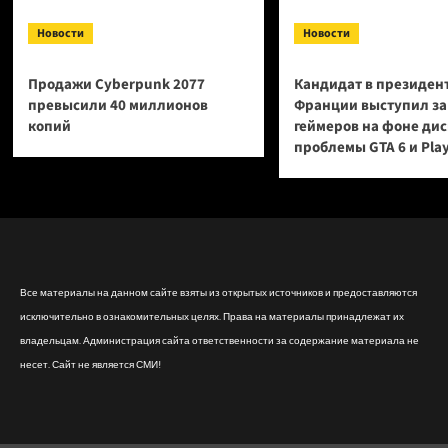
Новости
Новости
Продажи Cyberpunk 2077
Кандидат в президен
превысили 40 миллионов
Франции выступил за
копий
геймеров на фоне ди
проблемы GTA 6 и Pla
Все материалы на данном сайте взяты из открытых источников и предоставляются
исключительно в ознакомительных целях. Права на материалы принадлежат их
владельцам. Администрация сайта ответственности за содержание материала не
несет. Сайт не является СМИ!