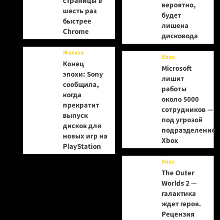
страницы в
вероятно,
шесть раз
будет
быстрее
лишена
Chrome
дисковода
Железо
Xbox
Конец
Microsoft
эпохи: Sony
лишит
сообщила,
работы
когда
около 5000
прекратит
сотрудников —
выпуск
под угрозой
дисков для
подразделение
новых игр на
Xbox
PlayStation
Xbox
The Outer
Worlds 2 —
галактика
ждет героя.
Рецензия