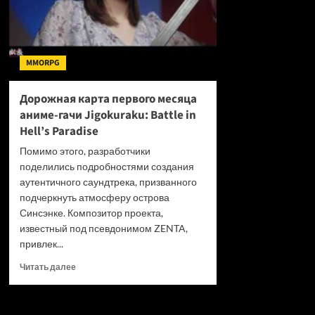
MMORPG
Дорожная карта первого месяца
аниме-гачи Jigokuraku: Battle in
Hell’s Paradise
Помимо этого, разработчики
поделились подробностями создания
аутентичного саундтрека, призванного
подчеркнуть атмосферу острова
Синсэнке. Композитор проекта,
известный под псевдонимом ZENTA,
привлек...
Прочитать
Читать далее
больше
о
Дорожная