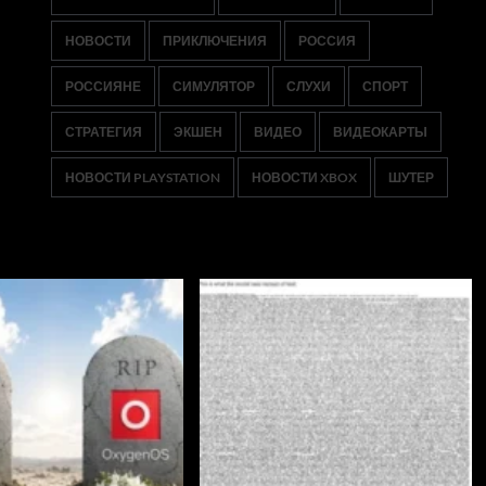
НОВОСТИ
ПРИКЛЮЧЕНИЯ
РОССИЯ
РОССИЯНЕ
СИМУЛЯТОР
СЛУХИ
СПОРТ
СТРАТЕГИЯ
ЭКШЕН
ВИДЕО
ВИДЕОКАРТЫ
НОВОСТИ PLAYSTATION
НОВОСТИ XBOX
ШУТЕР