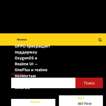
Железо
OPPO прекращает
поддержку
OxygenOS и
Realme UI —
Поиск
OnePlus и realme
полностью
переходят на
Поиск
ColorOS
Xbox
Железо
007 First