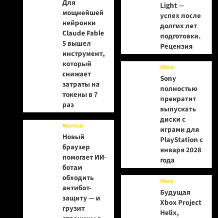
Для
Light —
мощнейшей
успех после
нейронки
долгих лет
Claude Fable
подготовки.
5 вышел
Рецензия
инструмент,
который
Xbox
снижает
Sony
затраты на
полностью
токены в 7
прекратит
раз
выпускать
диски с
Железо
играми для
Новый
PlayStation с
браузер
января 2028
помогает ИИ-
года
ботам
обходить
Xbox
антибот-
Будущая
защиту — и
Xbox Project
грузит
Helix,