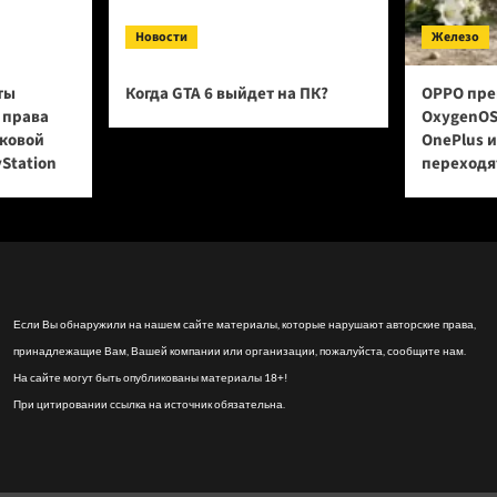
Новости
Железо
ты
Когда GTA 6 выйдет на ПК?
OPPO пре
 права
OxygenOS
сковой
OnePlus 
yStation
переходят
Если Вы обнаружили на нашем сайте материалы, которые нарушают авторские права,
принадлежащие Вам, Вашей компании или организации, пожалуйста, сообщите нам.
На сайте могут быть опубликованы материалы 18+!
При цитировании ссылка на источник обязательна.