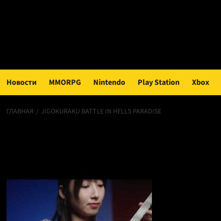
Перейти
к
содержимому
Новости
MMORPG
Nintendo
Play Station
Xbox
ГЛАВНАЯ
JIGOKURAKU BATTLE IN HELLS PARADISE
Jigokuraku Battle in