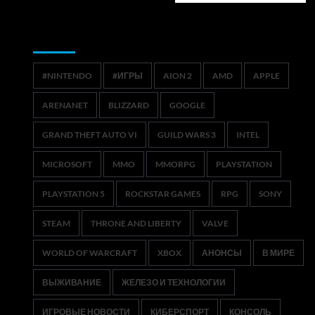
Метки
#NINTENDO
#ИГРЫ
AION 2
AMD
APPLE
ARENANET
BLIZZARD
GOOGLE
GRAND THEFT AUTO VI
GUILD WARS 3
INTEL
MICROSOFT
MMO
MMORPG
PLAYSTATION
PLAYSTATION 5
ROCKSTAR GAMES
RPG
SONY
STEAM
THRONE AND LIBERTY
VALVE
WORLD OF WARCRAFT
XBOX
АНОНСЫ
В МИРЕ
ВЫЖИВАНИЕ
ЖЕЛЕЗО И ТЕХНОЛОГИИ
ИГРОВЫЕ НОВОСТИ
КИБЕРСПОРТ
КОНСОЛЬ