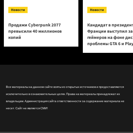
Новости
Новости
Продажи Cyberpunk 2077
Кандидат в президен
превысили 40 миллионов
Франции выступил за
копий
геймеров на фоне ди
проблемы GTA 6 и Pla
Все материалы на данном сайте взяты из открытых источников и предоставляются
исключительно в ознакомительных целях. Права на материалы принадлежат их
владельцам. Администрация сайта ответственности за содержание материала не
несет. Сайт не является СМИ!