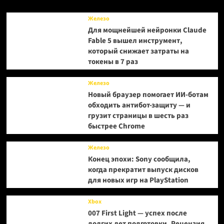
происходит
с
Железо
мобильной
Для мощнейшей нейронки Claude
адаптацией
Fable 5 вышел инструмент,
культовой
который снижает затраты на
MMORPG
токены в 7 раз
Железо
Новый браузер помогает ИИ-ботам
обходить антибот-защиту — и
грузит страницы в шесть раз
быстрее Chrome
Железо
Конец эпохи: Sony сообщила,
когда прекратит выпуск дисков
для новых игр на PlayStation
Xbox
007 First Light — успех после
долгих лет подготовки. Рецензия