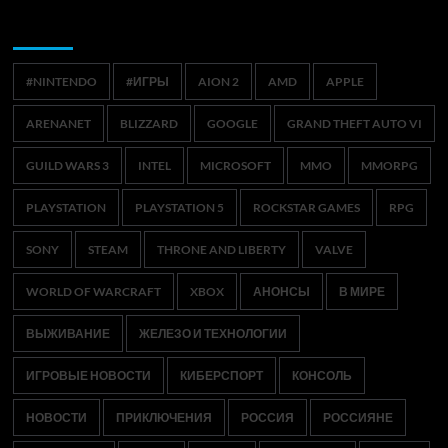
Метки
#NINTENDO
#ИГРЫ
AION 2
AMD
APPLE
ARENANET
BLIZZARD
GOOGLE
GRAND THEFT AUTO VI
GUILD WARS 3
INTEL
MICROSOFT
MMO
MMORPG
PLAYSTATION
PLAYSTATION 5
ROCKSTAR GAMES
RPG
SONY
STEAM
THRONE AND LIBERTY
VALVE
WORLD OF WARCRAFT
XBOX
АНОНСЫ
В МИРЕ
ВЫЖИВАНИЕ
ЖЕЛЕЗО И ТЕХНОЛОГИИ
ИГРОВЫЕ НОВОСТИ
КИБЕРСПОРТ
КОНСОЛЬ
НОВОСТИ
ПРИКЛЮЧЕНИЯ
РОССИЯ
РОССИЯНЕ