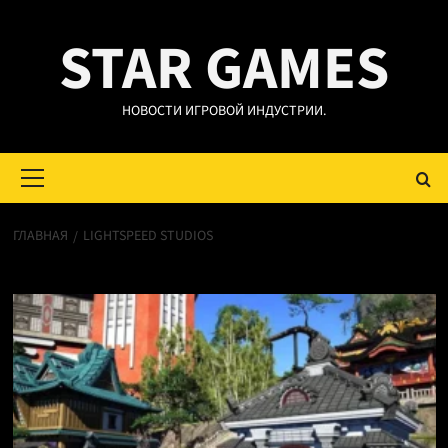
Перейти
STAR GAMES
к
содержимому
НОВОСТИ ИГРОВОЙ ИНДУСТРИИ.
Основное
меню
ГЛАВНАЯ
LIGHTSPEED STUDIOS
LIGHTSPEED STUDIOS