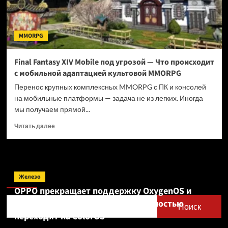
MMORPG
Final Fantasy XIV Mobile под угрозой — Что происходит
с мобильной адаптацией культовой MMORPG
Перенос крупных комплексных MMORPG с ПК и консолей
на мобильные платформы — задача не из легких. Иногда
мы получаем прямой...
Прочитать
Читать далее
больше
о
Final
Fantasy
Поиск
XIV
Железо
Mobile
OPPO прекращает поддержку OxygenOS и
под
Realme UI — OnePlus и realme полностью
угрозой
Поиск
—
переходят на ColorOS
Что