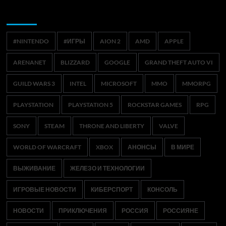
Метки
#NINTENDO
#ИГРЫ
AION 2
AMD
APPLE
ARENANET
BLIZZARD
GOOGLE
GRAND THEFT AUTO VI
GUILD WARS 3
INTEL
MICROSOFT
MMO
MMORPG
PLAYSTATION
PLAYSTATION 5
ROCKSTAR GAMES
RPG
SONY
STEAM
THRONE AND LIBERTY
VALVE
WORLD OF WARCRAFT
XBOX
АНОНСЫ
В МИРЕ
ВЫЖИВАНИЕ
ЖЕЛЕЗО И ТЕХНОЛОГИИ
ИГРОВЫЕ НОВОСТИ
КИБЕРСПОРТ
КОНСОЛЬ
НОВОСТИ
ПРИКЛЮЧЕНИЯ
РОССИЯ
РОССИЯНЕ