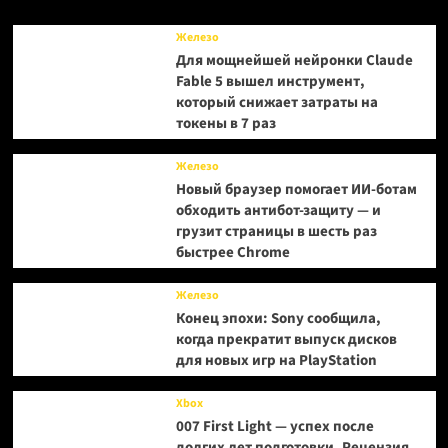
июня
—
Железо
Bandai
Для мощнейшей нейронки Claude
Namco
Fable 5 вышел инструмент,
показала
который снижает затраты на
трейлер
токены в 7 раз
Железо
Новый браузер помогает ИИ-ботам
обходить антибот-защиту — и
грузит страницы в шесть раз
быстрее Chrome
Железо
Конец эпохи: Sony сообщила,
когда прекратит выпуск дисков
для новых игр на PlayStation
Xbox
007 First Light — успех после
долгих лет подготовки. Рецензия