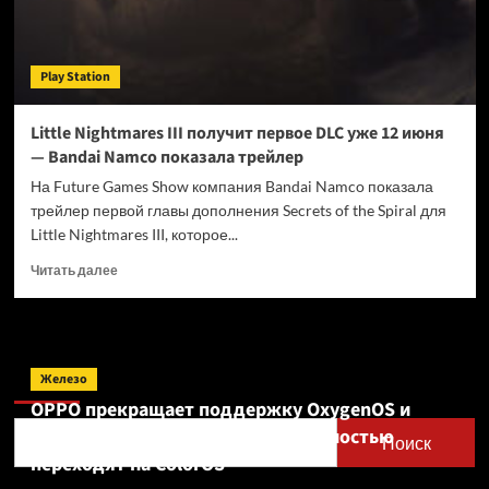
Play Station
Little Nightmares III получит первое DLC уже 12 июня
— Bandai Namco показала трейлер
На Future Games Show компания Bandai Namco показала
трейлер первой главы дополнения Secrets of the Spiral для
Little Nightmares III, которое...
Прочитать
Читать далее
больше
о
Little
Nightmares
Поиск
III
Железо
получит
OPPO прекращает поддержку OxygenOS и
первое
Realme UI — OnePlus и realme полностью
DLC
Поиск
уже
переходят на ColorOS
12