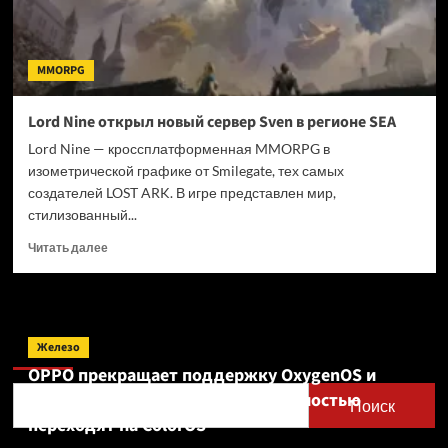
MMORPG
Lord Nine открыл новый сервер Sven в регионе SEA
Lord Nine — кроссплатформенная MMORPG в
изометрической графике от Smilegate, тех самых
создателей LOST ARK. В игре представлен мир,
стилизованный...
Прочитать
Читать далее
больше
о
Lord
Nine
Поиск
открыл
Железо
новый
OPPO прекращает поддержку OxygenOS и
сервер
Realme UI — OnePlus и realme полностью
Sven
Поиск
в
переходят на ColorOS
регионе