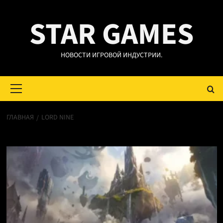
Перейти
STAR GAMES
к
содержимому
НОВОСТИ ИГРОВОЙ ИНДУСТРИИ.
Основное
меню
ГЛАВНАЯ
LORD NINE
Lord Nine