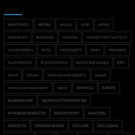
Метки
#NINTENDO
#ИГРЫ
AION 2
AMD
APPLE
ARENANET
BLIZZARD
GOOGLE
GRAND THEFT AUTO VI
GUILD WARS 3
INTEL
MICROSOFT
MMO
MMORPG
PLAYSTATION
PLAYSTATION 5
ROCKSTAR GAMES
RPG
SONY
STEAM
THRONE AND LIBERTY
VALVE
WORLD OF WARCRAFT
XBOX
АНОНСЫ
В МИРЕ
ВЫЖИВАНИЕ
ЖЕЛЕЗО И ТЕХНОЛОГИИ
ИГРОВЫЕ НОВОСТИ
КИБЕРСПОРТ
КОНСОЛЬ
НОВОСТИ
ПРИКЛЮЧЕНИЯ
РОССИЯ
РОССИЯНЕ