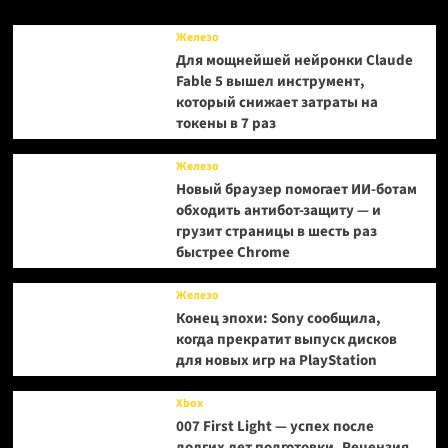
SEA
Железо
Для мощнейшей нейронки Claude
Fable 5 вышел инструмент,
который снижает затраты на
токены в 7 раз
Железо
Новый браузер помогает ИИ-ботам
обходить антибот-защиту — и
грузит страницы в шесть раз
быстрее Chrome
Железо
Конец эпохи: Sony сообщила,
когда прекратит выпуск дисков
для новых игр на PlayStation
Xbox
007 First Light — успех после
долгих лет подготовки. Рецензия