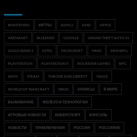
Метки
#NINTENDO
#ИГРЫ
AION 2
AMD
APPLE
ARENANET
BLIZZARD
GOOGLE
GRAND THEFT AUTO VI
GUILD WARS 3
INTEL
MICROSOFT
MMO
MMORPG
PLAYSTATION
PLAYSTATION 5
ROCKSTAR GAMES
RPG
SONY
STEAM
THRONE AND LIBERTY
VALVE
WORLD OF WARCRAFT
XBOX
АНОНСЫ
В МИРЕ
ВЫЖИВАНИЕ
ЖЕЛЕЗО И ТЕХНОЛОГИИ
ИГРОВЫЕ НОВОСТИ
КИБЕРСПОРТ
КОНСОЛЬ
НОВОСТИ
ПРИКЛЮЧЕНИЯ
РОССИЯ
РОССИЯНЕ