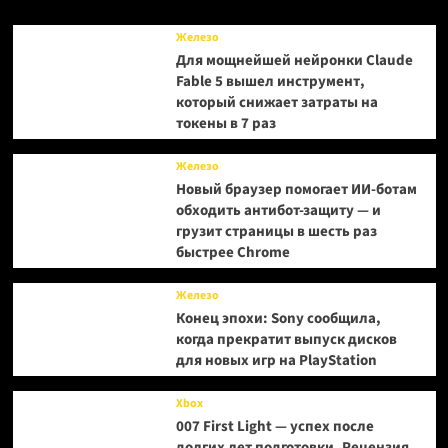
1.2
Железо
Для мощнейшей нейронки Claude
Fable 5 вышел инструмент,
который снижает затраты на
токены в 7 раз
Железо
Новый браузер помогает ИИ-ботам
обходить антибот-защиту — и
грузит страницы в шесть раз
быстрее Chrome
Железо
Конец эпохи: Sony сообщила,
когда прекратит выпуск дисков
для новых игр на PlayStation
Xbox
007 First Light — успех после
долгих лет подготовки. Рецензия