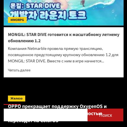
MMORPG
MONGIL: STAR DIVE готовится к масштабному летнему
обновлению 1.2
Компания Netmarble провела прямую трансляцию,
посвященное предстоящему крупному обновлению 1.2 для
MONGIL: STAR DIVE. Вместе с ним в игре начнется...
Прочитать
Читать далее
больше
о
MONGIL:
STAR
Поиск
DIVE
Железо
готовится
OPPO прекращает поддержку OxygenOS и
к
Realme UI — OnePlus и realme полностью
масштабному
Поиск
летнему
переходят на ColorOS
обновлению