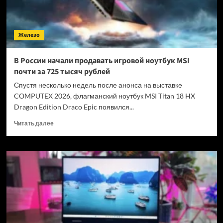
Железо
В России начали продавать игровой ноутбук MSI
почти за 725 тысяч рублей
Спустя несколько недель после анонса на выставке
COMPUTEX 2026, флагманский ноутбук MSI Titan 18 HX
Dragon Edition Draco Epic появился...
Прочитать
Читать далее
больше
о
В
России
начали
продавать
игровой
ноутбук
MSI
почти