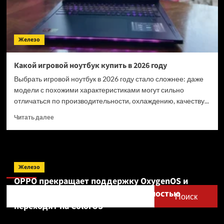
за
725
тысяч
рублей
Железо
Какой игровой ноутбук купить в 2026 году
Выбрать игровой ноутбук в 2026 году стало сложнее: даже
модели с похожими характеристиками могут сильно
отличаться по производительности, охлаждению, качеству...
Прочитать
Читать далее
больше
о
Какой
игровой
Поиск
ноутбук
Железо
купить
OPPO прекращает поддержку OxygenOS и
в
Realme UI — OnePlus и realme полностью
2026
Поиск
году
переходят на ColorOS