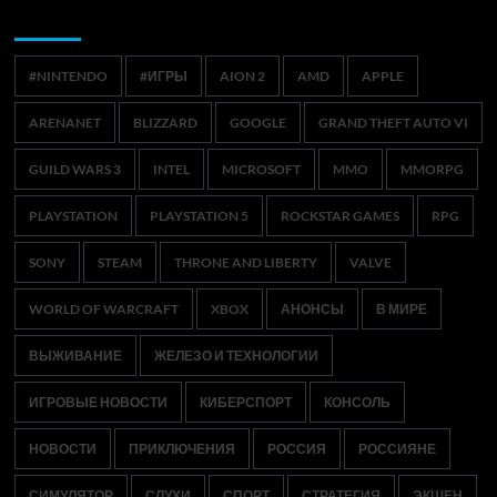
Метки
#NINTENDO
#ИГРЫ
AION 2
AMD
APPLE
ARENANET
BLIZZARD
GOOGLE
GRAND THEFT AUTO VI
GUILD WARS 3
INTEL
MICROSOFT
MMO
MMORPG
PLAYSTATION
PLAYSTATION 5
ROCKSTAR GAMES
RPG
SONY
STEAM
THRONE AND LIBERTY
VALVE
WORLD OF WARCRAFT
XBOX
АНОНСЫ
В МИРЕ
ВЫЖИВАНИЕ
ЖЕЛЕЗО И ТЕХНОЛОГИИ
ИГРОВЫЕ НОВОСТИ
КИБЕРСПОРТ
КОНСОЛЬ
НОВОСТИ
ПРИКЛЮЧЕНИЯ
РОССИЯ
РОССИЯНЕ
СИМУЛЯТОР
СЛУХИ
СПОРТ
СТРАТЕГИЯ
ЭКШЕН