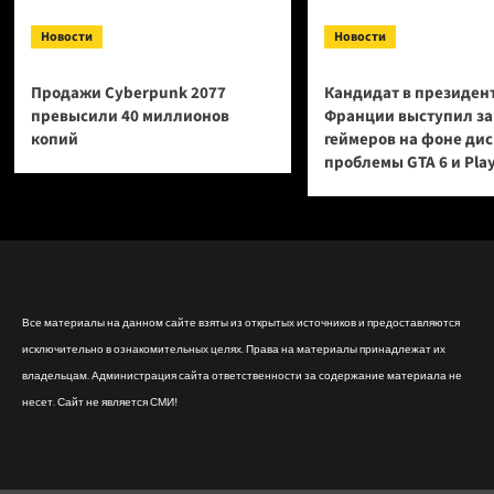
Новости
Новости
Продажи Cyberpunk 2077
Кандидат в президен
превысили 40 миллионов
Франции выступил за
копий
геймеров на фоне ди
проблемы GTA 6 и Pla
Все материалы на данном сайте взяты из открытых источников и предоставляются
исключительно в ознакомительных целях. Права на материалы принадлежат их
владельцам. Администрация сайта ответственности за содержание материала не
несет. Сайт не является СМИ!