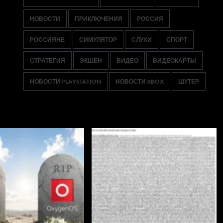
НОВОСТИ
ПРИКЛЮЧЕНИЯ
РОССИЯ
РОССИЯНЕ
СИМУЛЯТОР
СЛУХИ
СПОРТ
СТРАТЕГИЯ
ЭКШЕН
ВИДЕО
ВИДЕОКАРТЫ
НОВОСТИ PLAYSTATION
НОВОСТИ XBOX
ШУТЕР