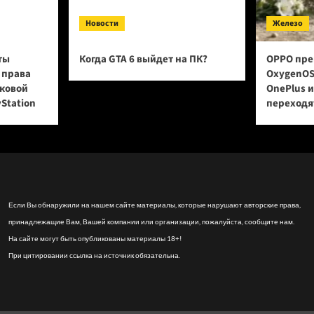
Новости
Железо
ты
Когда GTA 6 выйдет на ПК?
OPPO пре
 права
OxygenOS
сковой
OnePlus 
yStation
переходят
Если Вы обнаружили на нашем сайте материалы, которые нарушают авторские права,
принадлежащие Вам, Вашей компании или организации, пожалуйста, сообщите нам.
На сайте могут быть опубликованы материалы 18+!
При цитировании ссылка на источник обязательна.