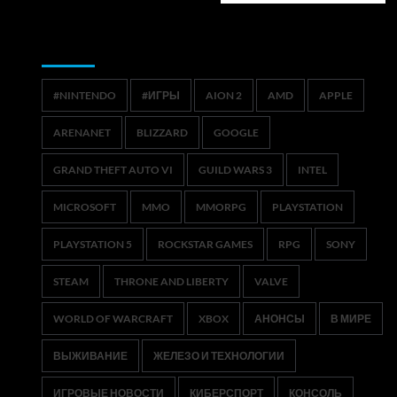
Метки
#NINTENDO
#ИГРЫ
AION 2
AMD
APPLE
ARENANET
BLIZZARD
GOOGLE
GRAND THEFT AUTO VI
GUILD WARS 3
INTEL
MICROSOFT
MMO
MMORPG
PLAYSTATION
PLAYSTATION 5
ROCKSTAR GAMES
RPG
SONY
STEAM
THRONE AND LIBERTY
VALVE
WORLD OF WARCRAFT
XBOX
АНОНСЫ
В МИРЕ
ВЫЖИВАНИЕ
ЖЕЛЕЗО И ТЕХНОЛОГИИ
ИГРОВЫЕ НОВОСТИ
КИБЕРСПОРТ
КОНСОЛЬ