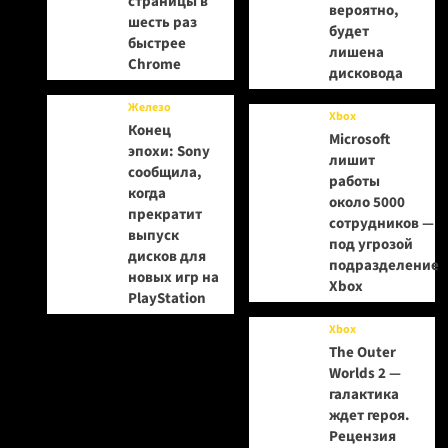
страницы в
вероятно,
шесть раз
будет
быстрее
лишена
Chrome
дисковода
Железо
Xbox
Конец
Microsoft
эпохи: Sony
лишит
сообщила,
работы
когда
около 5000
прекратит
сотрудников —
выпуск
под угрозой
дисков для
подразделение
новых игр на
Xbox
PlayStation
Xbox
The Outer
Worlds 2 —
галактика
ждет героя.
Рецензия