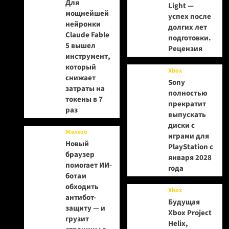
Для
Light —
мощнейшей
успех после
нейронки
долгих лет
Claude Fable
подготовки.
5 вышел
Рецензия
инструмент,
который
Xbox
снижает
Sony
затраты на
полностью
токены в 7
прекратит
раз
выпускать
диски с
Железо
играми для
Новый
PlayStation с
браузер
января 2028
помогает ИИ-
года
ботам
обходить
Xbox
антибот-
Будущая
защиту — и
Xbox Project
грузит
Helix,