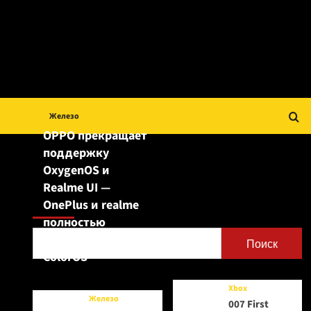
Железо
OPPO прекращает
поддержку
OxygenOS и
Realme UI —
Поиск
OnePlus и realme
полностью
переходят на
Поиск
ColorOS
Xbox
Железо
007 First