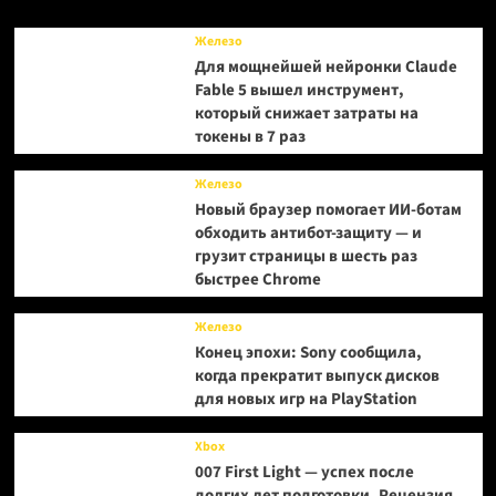
до
$499
Железо
Для мощнейшей нейронки Claude
Fable 5 вышел инструмент,
который снижает затраты на
токены в 7 раз
Железо
Новый браузер помогает ИИ-ботам
обходить антибот-защиту — и
грузит страницы в шесть раз
быстрее Chrome
Железо
Конец эпохи: Sony сообщила,
когда прекратит выпуск дисков
для новых игр на PlayStation
Xbox
007 First Light — успех после
долгих лет подготовки. Рецензия