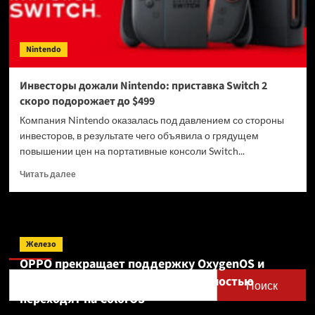
Nintendo
Инвесторы дожали Nintendo: приставка Switch 2
скоро подорожает до $499
Компания Nintendo оказалась под давлением со стороны
инвесторов, в результате чего объявила о грядущем
повышении цен на портативные консоли Switch...
Прочитать
Читать далее
больше
о
Инвесторы
дожали
Поиск
Nintendo:
Железо
приставка
OPPO прекращает поддержку OxygenOS и
Switch
Realme UI — OnePlus и realme полностью
2
Поиск
скоро
переходят на ColorOS
подорожает