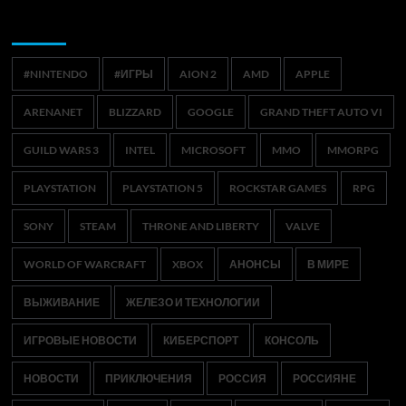
Метки
#NINTENDO
#ИГРЫ
AION 2
AMD
APPLE
ARENANET
BLIZZARD
GOOGLE
GRAND THEFT AUTO VI
GUILD WARS 3
INTEL
MICROSOFT
MMO
MMORPG
PLAYSTATION
PLAYSTATION 5
ROCKSTAR GAMES
RPG
SONY
STEAM
THRONE AND LIBERTY
VALVE
WORLD OF WARCRAFT
XBOX
АНОНСЫ
В МИРЕ
ВЫЖИВАНИЕ
ЖЕЛЕЗО И ТЕХНОЛОГИИ
ИГРОВЫЕ НОВОСТИ
КИБЕРСПОРТ
КОНСОЛЬ
НОВОСТИ
ПРИКЛЮЧЕНИЯ
РОССИЯ
РОССИЯНЕ